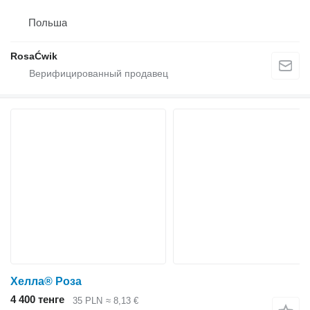
Польша
RosaĆwik
Хелла® Роза
4 400 тенге
35 PLN
≈ 8,13 €