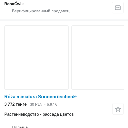
RosaĆwik
Róża miniatura Sonnenröschen®
3 772 тенге
30 PLN
≈ 6,97 €
Растениеводство - рассада цветов
Польша