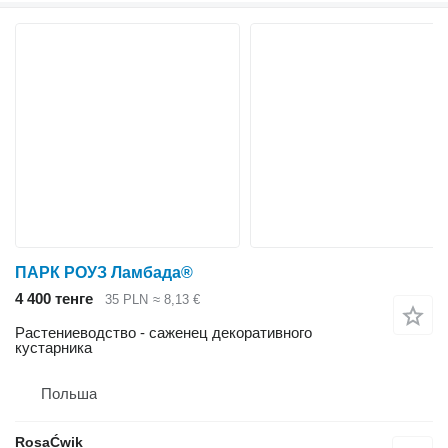
ПАРК РОУЗ Ламбада®
4 400 тенге
35 PLN
≈ 8,13 €
Растениеводство - саженец декоративного
кустарника
Польша
RosaĆwik