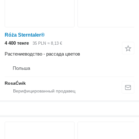
Róża Sterntaler®
4 400 тенге
35 PLN
≈ 8,13 €
Растениеводство - рассада цветов
Польша
RosaĆwik