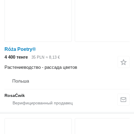
Róża Poetry®
4 400 тенге
35 PLN
≈ 8,13 €
Растениеводство - рассада цветов
Польша
RosaĆwik