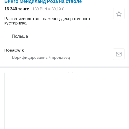
Бинго Мейдиланд Роза на стволе
16 340 тенге
130 PLN
≈ 30,19 €
Растениеводство - саженец декоративного
кустарника
Польша
RosaĆwik