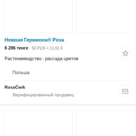
Нежная Гермиона® Роза
6 286 тенге
50 PLN
≈ 11,61 €
Растениеводство - рассада цветов
Польша
RosaĆwik