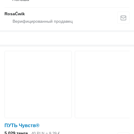
RosaĆwik
ПУТЬ Чувств®
5 029 тенге
40 PLN
≈ 9,29 €