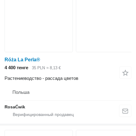
Róża La Perla®
4 400 тенге
35 PLN
≈ 8,13 €
Растениеводство - рассада цветов
Польша
RosaĆwik