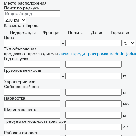
Место расположения
Поиск по радиусу
Казахстан
Европа
Нидерланды
Франция
Польша
Дания
Германия
Цена
–
Тип объявления
продажа
от производителя
лизинг
кредит
рассрочка
trade-in (об
Год выпуска
–
Грузоподъемность
–
кг
Характеристики
Собственный вес
–
кг
Наработка
–
м/ч
Ширина захвата
–
м
Требуемая мощность трактора
–
л.с.
Рабочая скорость