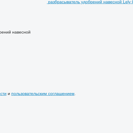
разбрасыватель удобрений навесной Lely C
рений навесной
сти
и
пользовательским соглашением
.