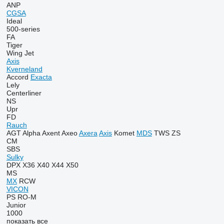
ANP
CGSA
Ideal
500-series
FA
Tiger
Wing Jet
Axis
Kverneland
Accord
Exacta
Lely
Centerliner
NS
Upr
FD
Rauch
AGT
Alpha
Axent
Axeo
Axera
Axis
Komet
MDS
TWS
ZS
CM
SBS
Sulky
DPX
X36
X40
X44
X50
MS
MX
RCW
VICON
PS
RO-M
Junior
1000
показать все