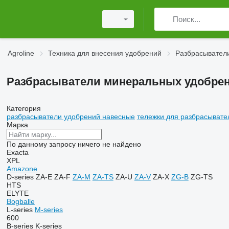
Agroline
Техника для внесения удобрений
Разбрасывател
Разбрасыватели минеральных удобрен
Категория
разбрасыватели удобрений навесные
тележки для разбрасывате
Марка
По данному запросу ничего не найдено
Exacta
XPL
Amazone
D-series
ZA-E
ZA-F
ZA-M
ZA-TS
ZA-U
ZA-V
ZA-X
ZG-B
ZG-TS
HTS
ELYTE
Bogballe
L-series
M-series
600
B-series
K-series