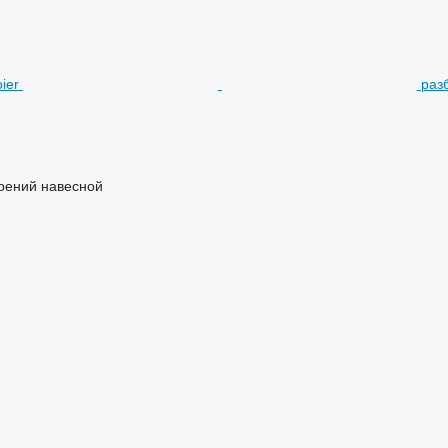
раз
рений навесной