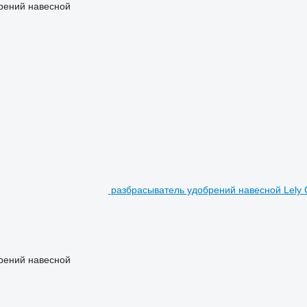
рений навесной
разбрасыватель удобрений навесной Lely C
рений навесной