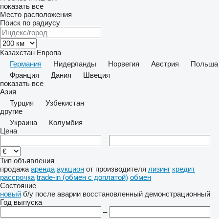
показать все
Место расположения
Поиск по радиусу
Казахстан
Европа
Германия
Нидерланды
Норвегия
Австрия
Польша
Франция
Дания
Швеция
показать все
Азия
Турция
Узбекистан
другие
Украина
Колумбия
Цена
–
Тип объявления
продажа
аренда
аукцион
от производителя
лизинг
кредит
рассрочка
trade-in (обмен с доплатой)
обмен
Состояние
новый
б/у
после аварии
восстановленный
демонстрационный
Год выпуска
–