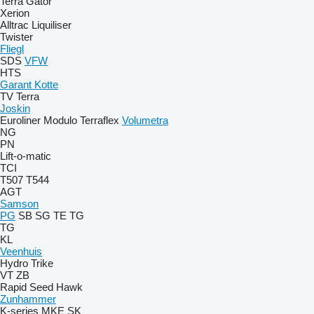
Terra Gator
Xerion
Alltrac
Liquiliser
Twister
Fliegl
SDS
VFW
HTS
Garant Kotte
TV
Terra
Joskin
Euroliner
Modulo
Terraflex
Volumetra
NG
PN
Lift-o-matic
TCI
T507
T544
AGT
Samson
PG
SB
SG
TE
TG
TG
KL
Veenhuis
Hydro Trike
VT
ZB
Rapid
Seed Hawk
Zunhammer
K-series
MKE
SK