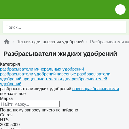
Техника для внесения удобрений
Разбрасыватели ж
Разбрасыватели жидких удобрений
Категория
разбрасыватели минеральных удобрений
разбрасыватели удобрений навесные
разбрасыватели
удобрений прицепные
тележки для разбрасывателей
удобрений
разбрасыватели жидких удобрений
навозоразбрасыватели
показать все
Марка
По данному запросу ничего не найдено
Catros
HTS
3000
5000