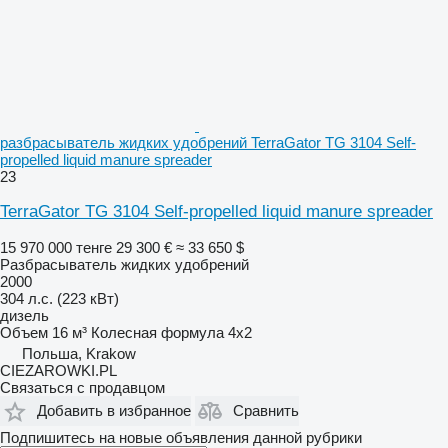
разбрасыватель жидких удобрений TerraGator TG 3104 Self-
propelled liquid manure spreader
23
TerraGator TG 3104 Self-propelled liquid manure spreader
15 970 000 тенге
29 300 €
≈ 33 650 $
Разбрасыватель жидких удобрений
2000
304 л.с. (223 кВт)
дизель
Объем
16 м³
Колесная формула
4x2
Польша, Krakow
CIEZAROWKI.PL
Связаться с продавцом
Добавить в избранное
Сравнить
Подпишитесь на новые объявления данной рубрики