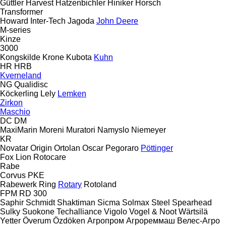
Güttler
Harvest
Hatzenbichler
Hiniker
Horsch
Transformer
Howard
Inter-Tech
Jagoda
John Deere
M-series
Kinze
3000
Kongskilde
Krone
Kubota
Kuhn
HR
HRB
Kverneland
NG
Qualidisc
Köckerling
Lely
Lemken
Zirkon
Maschio
DC
DM
MaxiMarin
Moreni
Muratori
Namyslo
Niemeyer
KR
Novatar
Origin
Ortolan
Oscar
Pegoraro
Pöttinger
Fox
Lion
Rotocare
Rabe
Corvus
PKE
Rabewerk
Ring
Rotary
Rotoland
FPM RD 300
Saphir
Schmidt
Shaktiman
Sicma
Solmax Steel
Spearhead
Sulky
Suokone
Techalliance
Vigolo
Vogel & Noot
Wärtsilä
Yetter
Överum
Özdöken
Агропром
Агрореммаш
Велес-Агро