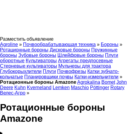
Разместить объявление
Agroline
»
Почвообрабатывающая техника
»
Бороны
»
Ротационные бороны
Дисковые бороны
Пружинные
бороны
Зубовые бороны
Шлейфовые бороны
Плуги
оборотные
Культиваторы
Агрегаты предпосевные
Стерневые культиваторы
Мульчеры для трактора
Глубокорыхлители
Плуги
Почвофрезы
Катки зубчато-
кольчатые
Планировщики почвы
Катки-измельчители
»
Ротационные бороны Amazone
Agrokalina
Bomet
John
Deere
Kuhn
Kverneland
Lemken
Maschio
Pöttinger
Rotary
Велес-Агро
»
Ротационные бороны
Amazone