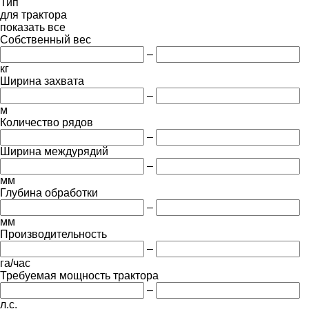
Тип
для трактора
показать все
Собственный вес
–
кг
Ширина захвата
–
м
Количество рядов
–
Ширина междурядий
–
мм
Глубина обработки
–
мм
Производительность
–
га/час
Требуемая мощность трактора
–
л.с.