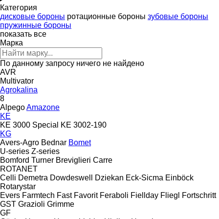
Категория
дисковые бороны
ротационные бороны
зубовые бороны
пружинные бороны
показать все
Марка
По данному запросу ничего не найдено
AVR
Multivator
Agrokalina
8
Alpego
Amazone
KE
KE 3000 Special
KE 3002-190
KG
Avers-Agro
Bednar
Bomet
U-series
Z-series
Bomford Turner
Breviglieri
Carre
ROTANET
Celli
Demetra
Dowdeswell
Dziekan
Eck-Sicma
Einböck
Rotarystar
Evers
Farmtech
Fast
Favorit
Feraboli
Fiellday
Fliegl
Fortschritt
GST
Grazioli
Grimme
GF