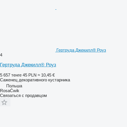
Гертруда Джекилл® Роуз
4
Гертруда Джекилл® Роуз
5 657 тенге
45 PLN
≈ 10,45 €
Саженец декоративного кустарника
Польша
RosaĆwik
Связаться с продавцом