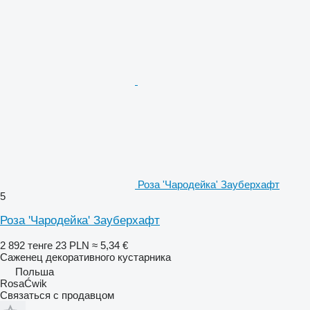
Роза 'Чародейка' Зауберхафт
5
Роза 'Чародейка' Зауберхафт
2 892 тенге
23 PLN
≈ 5,34 €
Саженец декоративного кустарника
Польша
RosaĆwik
Связаться с продавцом