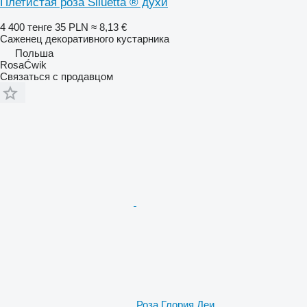
Плетистая роза Siluetta ® духи
4 400 тенге
35 PLN
≈ 8,13 €
Саженец декоративного кустарника
Польша
RosaĆwik
Связаться с продавцом
Роза Глория Деи