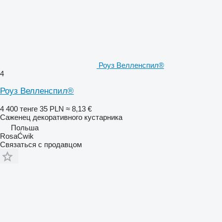
Роуз Велленспил®
4
Роуз Велленспил®
4 400 тенге
35 PLN
≈ 8,13 €
Саженец декоративного кустарника
Польша
RosaĆwik
Связаться с продавцом