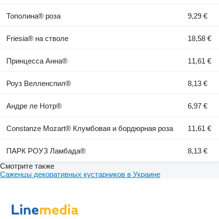
Тополина® роза
9,29 €
Friesia® на стволе
18,58 €
Принцесса Анна®
11,61 €
Роуз Велленспил®
8,13 €
Андре ле Нотр®
6,97 €
Constanze Mozart® Клумбовая и бордюрная роза
11,61 €
ПАРК РОУЗ Ламбада®
8,13 €
Смотрите также
Саженцы декоративных кустарников в Украине