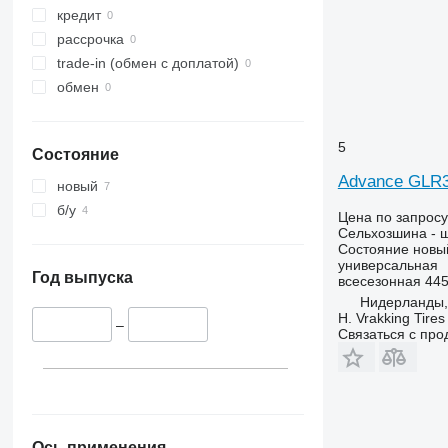
кредит
рассрочка
trade-in (обмен с доплатой)
обмен
5
Состояние
Advance GLR
новый
б/у
Цена по запросу
Сельхозшина - 
Состояние
новы
универсальная
Год выпуска
всесезонная
445
Нидерланды, 
H. Vrakking Tires
–
Связаться с пр
Ось применения