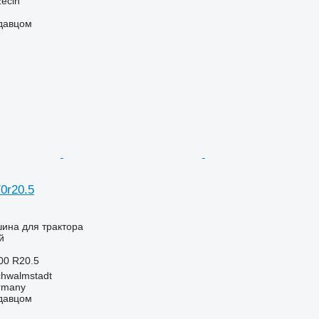
ecin
одавцом
0r20.5
ина для трактора
й
00 R20.5
hwalmstadt
ermany
одавцом