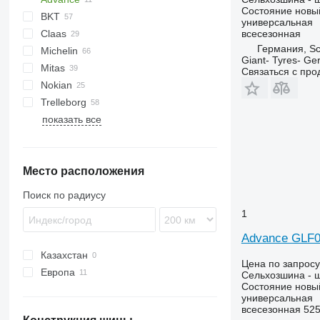
Состояние
новы
BKT
универсальная
всесезонная
Claas
Германия, Sc
Michelin
Lexion
Cargo
550
270
4245
Giant- Tyres- G
Mitas
Trion
2130
300
4255
Связаться с пр
Nokian
6175
4345
Trelleborg
6195 R
4355
W+
TM
TR
показать все
6215
Место расположения
Поиск по радиусу
1
Advance GLF0
Казахстан
Цена по запросу
Европа
Сельхозшина - 
Состояние
новы
Польша
универсальная
Германия
всесезонная
525