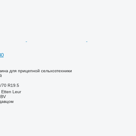
30
шина для прицепной сельхозтехники
й
/70 R19.5
Etten Leur
 BV
одавцом