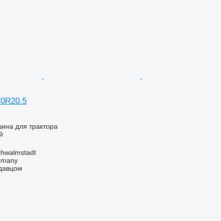
70R20.5
ина для трактора
й
hwalmstadt
ermany
одавцом