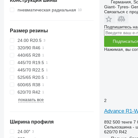
Конструкция шины
Нидерланды
Германия, Sc
Giant- Tyres- G
пневматическая радиальная
Связаться с пр
Подпишитесь на
Размер резины
24.00 R20.5
Подписатьс
320/90 R46
Нажимая, вы со
440/65 R28
445/70 R19.5
445/70 R22.5
525/65 R20.5
600/65 R38
620/70 R42
показать все
2
Advance R1-W
Ширина профиля
892 500 тенге
7 
Сельхозшина - ш
24.00″
620/70 R42