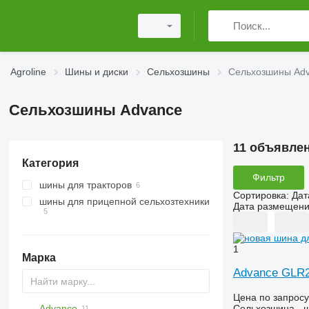
Agroline
Шины и диски
Сельхозшины
Сельхозшины Ad
Сельхозшины Advance
11 объявле
Категория
Фильтр
шины для тракторов
Сортировка
:
Дат
шины для прицепной сельхозтехники
Дата размещен
1
Марка
Advance GLR21
Цена по запросу
Сельхозшина - 
Advance