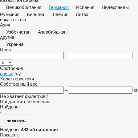
Казахстан
Европа
Великобритания
Германия
Испания
Нидерланды
Румыния
Бельгия
Швеция
Литва
показать все
Азия
Узбекистан
Азербайджан
другие
Украина
Цена
–
Состояние
новый
б/у
Характеристики
Собственный вес
–
кг
Не хватает фильтров?
Предложить изменение
Найдено:
-
показать
Найдено:
482 объявления
Показать