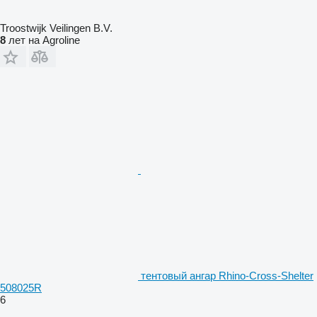
Troostwijk Veilingen B.V.
8
лет на Agroline
тентовый ангар Rhino-Cross-Shelter
508025R
6