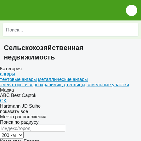
Сельскохозяйственная
недвижимость
Категория
ангары
тентовые ангары
металлические ангары
элеваторы и зернохранилища
теплицы
земельные участки
Марка
ABC
Best
Captok
CK
Hartmann
JD
Suihe
показать все
Место расположения
Поиск по радиусу