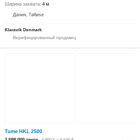
Ширина захвата
4 м
Дания, Tølløse
Klaravik Denmark
Tume HKL 2500
2 598 000 тенге
4 800 €
≈ 5 546 $