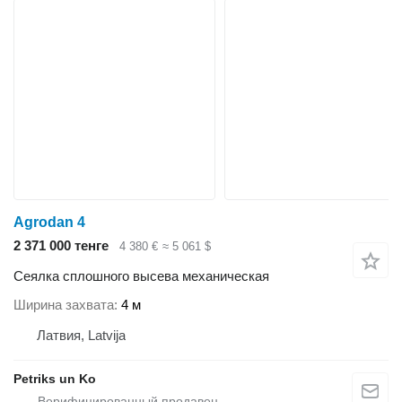
Agrodan 4
2 371 000 тенге
4 380 €
≈ 5 061 $
Сеялка сплошного высева механическая
Ширина захвата
4 м
Латвия, Latvija
Petriks un Ko