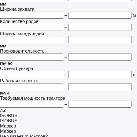
мм
Ширина захвата
–
м
Количество рядов
–
Ширина междурядий
–
мм
Производительность
–
га/час
Объем бункера
–
л
Рабочая скорость
–
км/ч
Требуемая мощность трактора
–
л.с.
ISOBUS
ISOBUS
Маркер
Маркер
Не хватает фильтров?