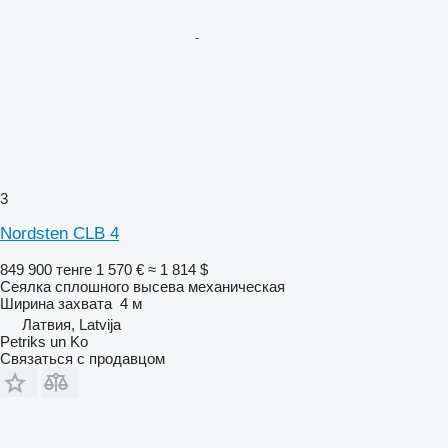
3
Nordsten CLB 4
849 900 тенге
1 570 €
≈ 1 814 $
Сеялка сплошного высева механическая
Ширина захвата
4 м
Латвия, Latvija
Petriks un Ko
Связаться с продавцом