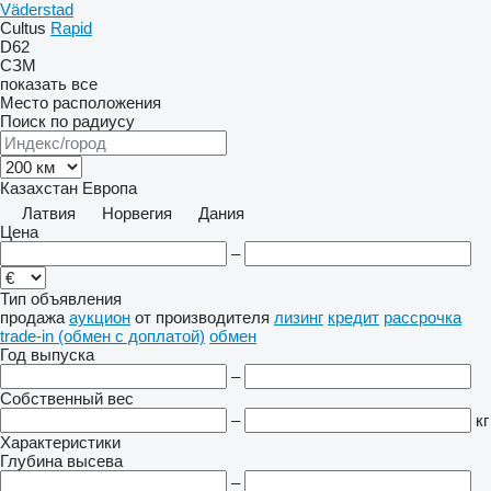
Väderstad
Cultus
Rapid
D62
СЗМ
показать все
Место расположения
Поиск по радиусу
Казахстан
Европа
Латвия
Норвегия
Дания
Цена
–
Тип объявления
продажа
аукцион
от производителя
лизинг
кредит
рассрочка
trade-in (обмен с доплатой)
обмен
Год выпуска
–
Собственный вес
–
кг
Характеристики
Глубина высева
–