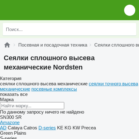
Посевная и посадочная техника
Сеялки сплошного в
Сеялки сплошного высева
механические Nordsten
Категория
сеялки сплошного высева механические
сеялки точного высева
механические
посевные комплексы
показать все
Марка
По данному запросу ничего не найдено
SN300
SR
Amazone
AD
Cataya
Catros
D-series
KE
KG
KW
Precea
Green Plains
S-series