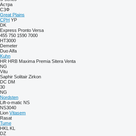
Астра
СЗФ
Great Plains
CPH
YP
DK
Express
Pronto
Versa
455
750
1590
7000
HT3000
Demeter
Duo Alfa
Kuhn
HR
HRB
Maxima
Premia
Sitera
Venta
NG
Vitu
Saphir
Solitair
Zirkon
DC
DM
30
NG
Nordsten
Lift-o-matic
NS
NS3040
Lion
Vitasem
Rasat
Tume
HKL
KL
DZ