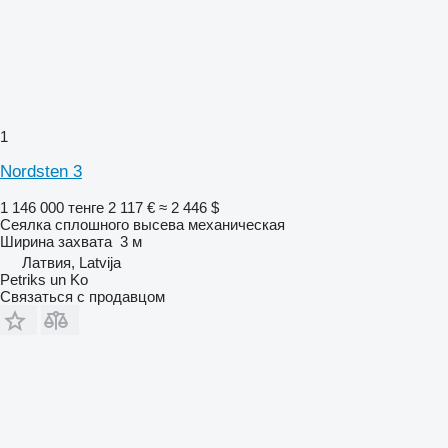
1
Nordsten 3
1 146 000 тенге
2 117 €
≈ 2 446 $
Сеялка сплошного высева механическая
Ширина захвата
3 м
Латвия, Latvija
Petriks un Ko
Связаться с продавцом