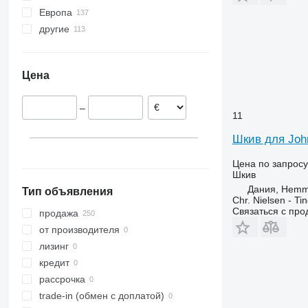
Европа
6400
9380
TM
другие
Дания
9500
TN
Польша
Украина
9560
TS
Ирландия
9650
TX
Цена
Германия
9770
9780
9770 STS
–
H-series
11
S-series
Шкив для Joh
T-series
S660
W-series
S670
T550
Цена по запросу
Шкив
Z-series
S680
T560
W540
Дания, Hemm
Тип объявления
S690
T660
W550
Chr. Nielsen - T
Связаться с пр
W650
продажа
W660
от производителя
лизинг
кредит
рассрочка
trade-in (обмен с доплатой)