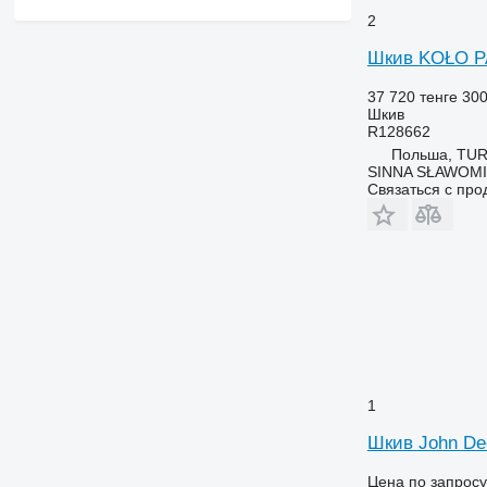
2
Шкив KOŁO PA
37 720 тенге
30
Шкив
R128662
Польша, TU
SINNA SŁAWOMI
Связаться с пр
1
Шкив John De
Цена по запросу