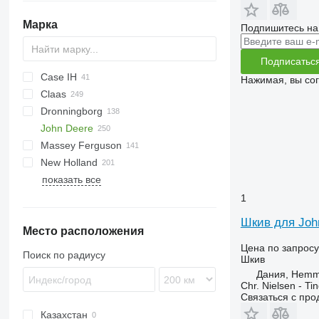
Марка
Подпишитесь на
Подписатьс
Case IH
Нажимая, вы со
Claas
310
C-series
Dronningborg
1460
Ares
BF
John Deere
1660
Arion
D-series
F-series
3000
Massey Ferguson
1680
Atles
4000
550
3500
New Holland
2020
Commandor
5000
625R
3650
30
MC
показать все
2388
Dominator
6610
955
34
MTX
BB
Dorado
5120
Jaguar
7610
965
38
XTX
CR
Explorer
1
5130
Lexion
7710
1075
40
CX
Шкив для Joh
Место расположения
5140
Medion
1950
65
E-series
Цена по запросу
9120
Mega
2054
6465
FX
Поиск по радиусу
Шкив
MXM
Mercator
2058
6499
LM
Дания, Hemm
Puma
Trion
6200
7274
T-series
Chr. Nielsen - T
Связаться с пр
Tucano
6230
7278
TD
Казахстан
6300
9280
TF