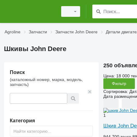
Agroline
Запчасти
Запчасти John Deere
Детали двигате
Шкивы John Deere
250 объявл
Поиск
Цена:
18 000 тен
(каталожный номер, марка, модель,
Фильтр
запчасть)
Сортировка
:
Дат
Дата размещен
1
Категория
Шкив John De
944 700 тенге
89