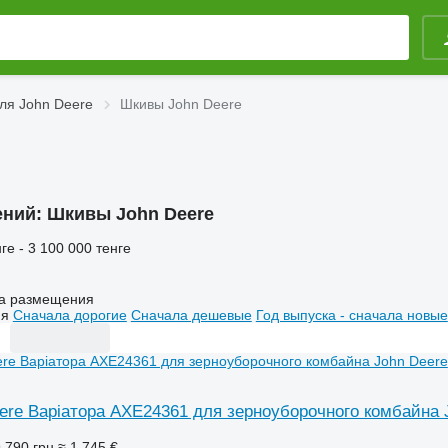
ля John Deere
Шкивы John Deere
ений:
Шкивы John Deere
ге - 3 100 000 тенге
а размещения
ия
Сначала дорогие
Сначала дешевые
Год выпуска - сначала новые
ere Варіатора AXE24361 для зерноуборочного комбайна 
 790 грн
≈ 1 745 €