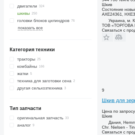
Шкив
двигатели
Состояние
новы
шкивы
AXE24361, HXE
Украина, м. К
головки блоков цилиндров
ТОВ «ТОРГОВА 
показать все
Связаться с пр
Категория техники
тракторы
комбайны
тракторы гусеничные
жатки
тракторы колесные
зерноуборочные комбайны
техника для заготовки сена
кормоуборочные комбайны
жатки зерновые
другая сельхозтехника
другие комбайны
косилки
9
Шкив для зер
Тип запчасти
Цена по запросу
Шкив
оригинальная запчасть
Дания, Hemm
аналог
Chr. Nielsen - T
Связаться с пр