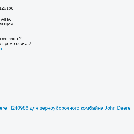
126188
РАЇНА"
одавцом
 запчасть?
у прямо сейчас!
ть
ere H240986 для зерноуборочного комбайна John Deere