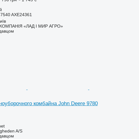
й
37540 AXE24361
иїв
КОМПАНІЯ «ЛАД І МИР АГРО»
одавцом
ноуборочного комбайна John Deere 9780
et
ingheden A/S
одавцом