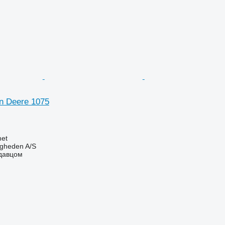
n Deere 1075
et
ingheden A/S
одавцом