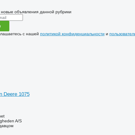
 новые объявления данной рубрики
я
глашаетесь с нашей
политикой конфиденциальности
и
пользовател
n Deere 1075
et
ingheden A/S
одавцом