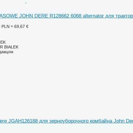
SOWE JOHN DERE R128662 6068 alternator для трактора
0 PLN
≈ 69,67 €
REK
R BIAŁEK
одавцом
ere JGAH126188 для зерноуборочного комбайна John De