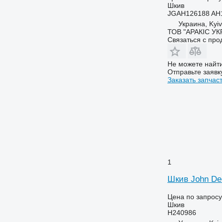
Шкив
JGAH126188 AH
Украина, Kyiv
ТОВ "АРАКІС УК
Связаться с пр
Не можете найти
Отправьте заявк
Заказать запчас
1
Шкив John De
Цена по запросу
Шкив
H240986