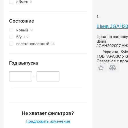
обмен
1
Состояние
Шкив JGAH202
новый
Цена по запросу
б/у
Шкив
восстановленный
JGAH202007 AH
Украина, Kyiv
ТОВ "АРАКІС УК
Связаться с пр
Год выпуска
–
Не хватает фильтров?
Предложить изменение