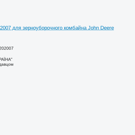
007 для зерноуборочного комбайна John Deere
202007
РАЇНА"
одавцом