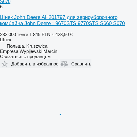
S670
6
Шнек John Deere AH201797 для зерноуборочного
комбайна John Deere : 9670STS 9770STS S660 S670
232 000 тенге
1 845 PLN
≈ 428,50 €
Шнек
Польша, Kruszwica
Empresa Wypijewski Marcin
Связаться с продавцом
Добавить в избранное
Сравнить