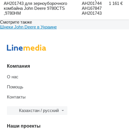
AH201743 для зерноуборочного
AH201744
1 161 €
комбайна John Deere 9780CTS
AH167847
,9780HM
AH201743
Смотрите также
Шнеки John Deere в Украине
Компания
О нас
Помощь
Контакты
Казахстан / русский
Наши проекты