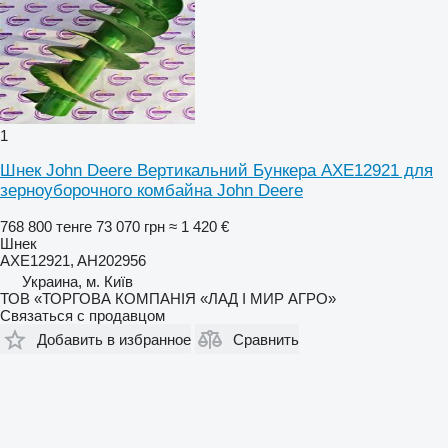
1
Шнек John Deere Вертикальний Бункера AXE12921 для
зерноуборочного комбайна John Deere
768 800 тенге
73 070 грн
≈ 1 420 €
Шнек
AXE12921, AH202956
Украина, м. Київ
ТОВ «ТОРГОВА КОМПАНІЯ «ЛАД І МИР АГРО»
Связаться с продавцом
Добавить в избранное
Сравнить