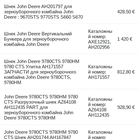
Шнек John Deere AH201797 для
зерноуборочного комбайна John
428,50 €
Deere : 9670STS 9770STS S660 S670
Каталожны
Шнек John Deere Вертикальний
й номер:
Бункера для зерноуборочного
1 420 €
AXE12921,
комбайна John Deere
AH202956
Шнек John Deere 9780CTS 9780HM
9780 CTS Улитка AH171557
Каталожны
ЗАПЧАСТИ для зерноуборочного
й номер:
812,80 €
комбайна John Deere 9780CTS,
AH171557
9780HM
John Deere 9780CTS 9780HM 9780
Каталожны
CTS Разгрузочный шнек AZ64108
й номер:
AH112435 PART для
928,90 €
AZ64108
зерноуборочного комбайна John
AH112435
Deere 9780CTS 9780HM
John Deere 9780CTS 9780HM 9780
Каталожны
CTS Шнек AH201744 AH167847
й номер: