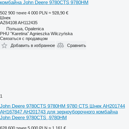
комбайна John Deere 9780CTS 9780HM
502 900 тенге
4 000 PLN
≈ 928,90 €
Шнек
AZ64108 AH112435
Польша, Opalenica
PHU "Karetina" Agnieszka Wilczyńska
Связаться с продавцом
Добавить в избранное
Сравнить
1
John Deere 9780CTS 9780HM 9780 CTS Шнек AH201744
AH167847 AH201743 для зерноуборочного комбайна
John Deere 9780CTS ,9780HM
628 600 тенге
5 000 PLN
≈ 1 161 €