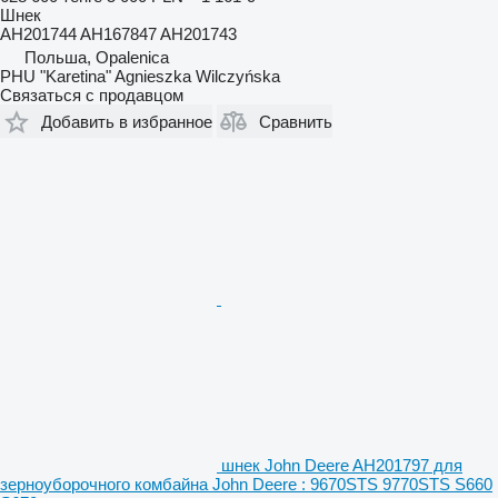
Шнек
AH201744 AH167847 AH201743
Польша, Opalenica
PHU "Karetina" Agnieszka Wilczyńska
Связаться с продавцом
Добавить в избранное
Сравнить
шнек John Deere AH201797 для
зерноуборочного комбайна John Deere : 9670STS 9770STS S660