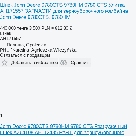
Шнек John Deere 9780CTS 9780HM 9780 CTS Улитка
AH171557 ЗАПЧАСТИ для зерноуборочного комбайна
John Deere 9780CTS, 9780HM
440 000 тенге
3 500 PLN
≈ 812,80 €
Шнек
AH171557
Польша, Opalenica
PHU "Karetina" Agnieszka Wilczyńska
Связаться с продавцом
Добавить в избранное
Сравнить
1
John Deere 9780CTS 9780HM 9780 CTS Разгрузочный
шнек AZ64108 AH112435 PART для зерноуборочного