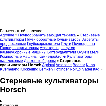
Разместить объявление
Agroline
»
Почвообрабатывающая техника
»
Стерневые
культиваторы
Плуги оборотные
Культиваторы
Агрегаты
предпосевные
Глубокорыхлители
Плуги
Почвофрезы
Планировщики почвы
Аэраторы для лугов
Камнеуборочные машины
Ботвоудалители
Окучиватели
Компостные машины
Камнедробилки
Культиваторы
пальчиковые
Дисковые бороны
»
Стерневые
культиваторы Horsch
Agristal
Amazone
Bednar
Kuhn
Kverneland
Köckerling
Lemken
Pöttinger
Rol/Ex
Väderstad
»
Стерневые культиваторы
Horsch
Категория