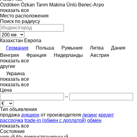
Özdöken
Özkan Tarım Makina
Ünlü
Велес-Агро
показать все
Место расположения
Поиск по радиусу
Казахстан
Европа
Германия
Польша
Румыния
Литва
Дания
Венгрия
Франция
Нидерланды
Австрия
показать все
другие
Украина
показать все
показать все
Цена
–
Тип объявления
продажа
аукцион
от производителя
лизинг
кредит
рассрочка
trade-in (обмен с доплатой)
обмен
показать все
Состояние
новый
б/у
демонстрационный