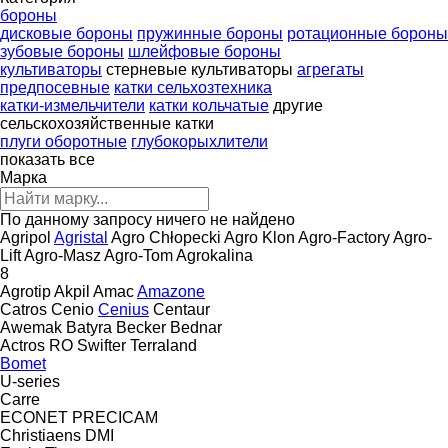
бороны
дисковые бороны
пружинные бороны
ротационные бороны
зубовые бороны
шлейфовые бороны
культиваторы
стерневые культиваторы
агрегаты
предпосевные
катки сельхозтехника
катки-измельчители
катки кольчатые
другие
сельскохозяйственные катки
плуги оборотные
глубокорыхлители
показать все
Марка
По данному запросу ничего не найдено
Agripol
Agristal
Agro Chłopecki
Agro Klon
Agro-Factory
Agro-
Lift
Agro-Masz
Agro-Tom
Agrokalina
8
Agrotip
Akpil
Amac
Amazone
Catros
Cenio
Cenius
Centaur
Awemak
Batyra
Becker
Bednar
Actros RO
Swifter
Terraland
Bomet
U-series
Carre
ECONET
PRECICAM
Christiaens
DMI