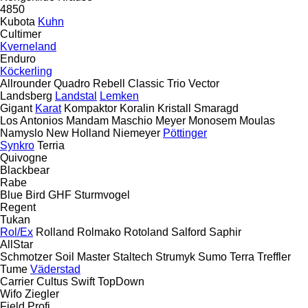
4850
Kubota
Kuhn
Cultimer
Kverneland
Enduro
Köckerling
Allrounder
Quadro
Rebell Classic
Trio
Vector
Landsberg
Landstal
Lemken
Gigant
Karat
Kompaktor
Koralin
Kristall
Smaragd
Los Antonios
Mandam
Maschio
Meyer
Monosem
Moulas
Namyslo
New Holland
Niemeyer
Pöttinger
Synkro
Terria
Quivogne
Blackbear
Rabe
Blue Bird
GHF
Sturmvogel
Regent
Tukan
Rol/Ex
Rolland
Rolmako
Rotoland
Salford
Saphir
AllStar
Schmotzer
Soil Master
Staltech
Strumyk
Sumo
Terra
Treffler
Tume
Väderstad
Carrier
Cultus
Swift
TopDown
Wifo
Ziegler
Field Profi