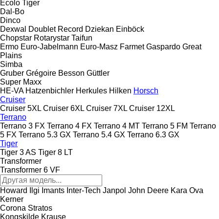
Ecolo Tiger
Dal-Bo
Dinco
Dexwal
Doublet Record
Dziekan
Einböck
Chopstar
Rotarystar
Taifun
Ermo
Euro-Jabelmann
Euro-Masz
Farmet
Gaspardo
Great
Plains
Simba
Gruber
Grégoire Besson
Güttler
Super Maxx
HE-VA
Hatzenbichler
Herkules
Hilken
Horsch
Cruiser
Cruiser 5XL
Cruiser 6XL
Cruiser 7XL
Cruiser 12XL
Terrano
Terrano 3 FX
Terrano 4 FX
Terrano 4 MT
Terrano 5 FM
Terrano
5 FX
Terrano 5.3 GX
Terrano 5.4 GX
Terrano 6.3 GX
Tiger
Tiger 3 AS
Tiger 8 LT
Transformer
Transformer 6 VF
Howard
Ilgi
Imants
Inter-Tech
Janpol
John Deere
Kara Ova
Kerner
Corona
Stratos
Kongskilde
Krause