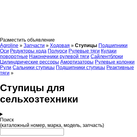
Разместить объявление
Agroline
»
Запчасти
»
Ходовая
»
Ступицы
Подшипники
Оси
Редукторы хода
Полуоси
Рулевые тяги
Кулаки
поворотные
Наконечники рулевой тяги
Сайлентблоки
Цилиндрические рессоры
Амортизаторы
Рулевые колонки
Рули
Сальники ступицы
Подшипники ступицы
Реактивные
тяги
»
Ступицы для
сельхозтехники
Поиск
(каталожный номер, марка, модель, запчасть)