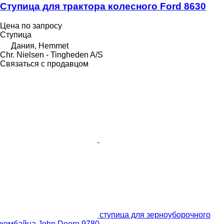
Ступица для трактора колесного Ford 8630
Цена по запросу
Ступица
Дания, Hemmet
Chr. Nielsen - Tingheden A/S
Связаться с продавцом
ступица для зерноуборочного
комбайна John Deere 9780