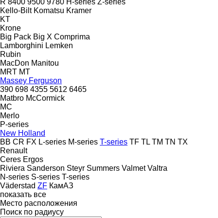
R
8400
9500
9780
H-series
Z-series
Kello-Bilt
Komatsu
Kramer
KT
Krone
Big Pack
Big X
Comprima
Lamborghini
Lemken
Rubin
MacDon
Manitou
MRT
MT
Massey Ferguson
390
698
4355
5612
6465
Matbro
McCormick
MC
Merlo
P-series
New Holland
BB
CR
FX
L-series
M-series
T-series
TF
TL
TM
TN
TX
Renault
Ceres
Ergos
Riviera
Sanderson
Steyr
Summers
Valmet
Valtra
N-series
S-series
T-series
Väderstad
ZF
КамАЗ
показать все
Место расположения
Поиск по радиусу