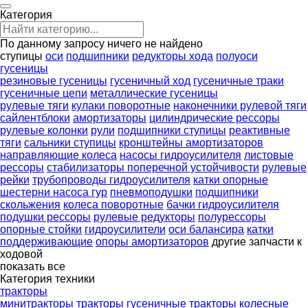
Категория
По данному запросу ничего не найдено
ступицы
оси
подшипники
редукторы хода
полуоси
гусеницы
резиновые гусеницы
гусеничный ход
гусеничные траки
гусеничные цепи
металлические гусеницы
рулевые тяги
кулаки поворотные
наконечники рулевой тяги
сайлентблоки
амортизаторы
цилиндрические рессоры
рулевые колонки
рули
подшипники ступицы
реактивные
тяги
сальники ступицы
кронштейны амортизаторов
направляющие колеса
насосы гидроусилителя
листовые
рессоры
стабилизаторы поперечной устойчивости
рулевые
рейки
трубопроводы гидроусилителя
катки опорные
шестерни насоса гур
пневмоподушки
подшипники
скольжения
колеса поворотные
бачки гидроусилителя
подушки рессоры
рулевые редукторы
полурессоры
опорные стойки
гидроусилители
оси балансира
катки
поддерживающие
опоры амортизаторов
другие запчасти к
ходовой
показать все
Категория техники
тракторы
минитракторы
тракторы гусеничные
тракторы колесные