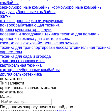
комбайны
зерноуборочные комбайны
кормоуборочные комбайны
кукурузоуборочные комбайны
жатки
жатки зерновые
жатки кукурузные
почвообрабатывающая техника
бороны
культиваторы
плуги
посевная и посадочная техника
техника для полива и
орошения
техника для заготовки сена
косилки
сельскохозяйственные погрузчики
техника для транспортировки
лесозаготовительная техника
харвестеры
техника для сада и огорода
тракторы газонокосилки
картофельная техника
картофелеуборочные комбайны
другая сельхозтехника
показать все
Тип запчасти
оригинальная запчасть
аналог
показать все
Марка
По данному запросу ничего не найдено