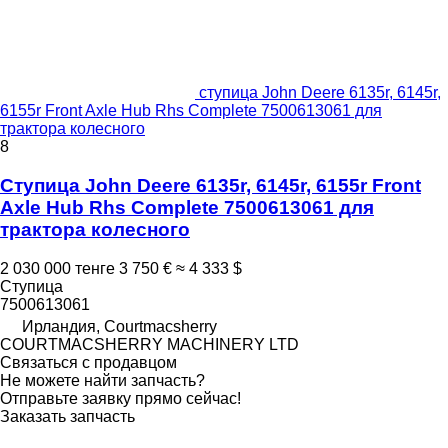
ступица John Deere 6135r, 6145r,
6155r Front Axle Hub Rhs Complete 7500613061 для
трактора колесного
8
Ступица John Deere 6135r, 6145r, 6155r Front
Axle Hub Rhs Complete 7500613061 для
трактора колесного
2 030 000 тенге
3 750 €
≈ 4 333 $
Ступица
7500613061
Ирландия, Courtmacsherry
COURTMACSHERRY MACHINERY LTD
Связаться с продавцом
Не можете найти запчасть?
Отправьте заявку прямо сейчас!
Заказать запчасть