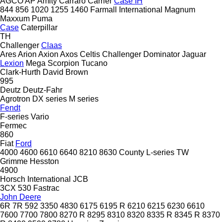
AGCO
AP
Amity
Carraro
Carrier
Case IH
844
856
1020
1255
1460
Farmall
International
Magnum
Maxxum
Puma
Case
Caterpillar
TH
Challenger
Claas
Ares
Arion
Axion
Axos
Celtis
Challenger
Dominator
Jaguar
Lexion
Mega
Scorpion
Tucano
Clark-Hurth
David Brown
995
Deutz
Deutz-Fahr
Agrotron
DX series
M series
Fendt
F-series
Vario
Fermec
860
Fiat
Ford
4000
4600
6610
6640
8210
8630
County
L-series
TW
Grimme
Hesston
4900
Horsch
International
JCB
3CX
530
Fastrac
John Deere
6R
7R
592
3350
4830
6175
6195 R
6210
6215
6230
6610
7600
7700
7800
8270 R
8295
8310
8320
8335 R
8345 R
8370