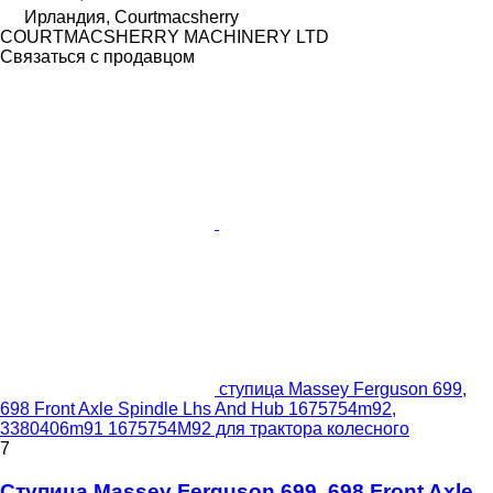
Ирландия, Courtmacsherry
COURTMACSHERRY MACHINERY LTD
Связаться с продавцом
ступица Massey Ferguson 699,
698 Front Axle Spindle Lhs And Hub 1675754m92,
3380406m91 1675754M92 для трактора колесного
7
Ступица Massey Ferguson 699, 698 Front Axle