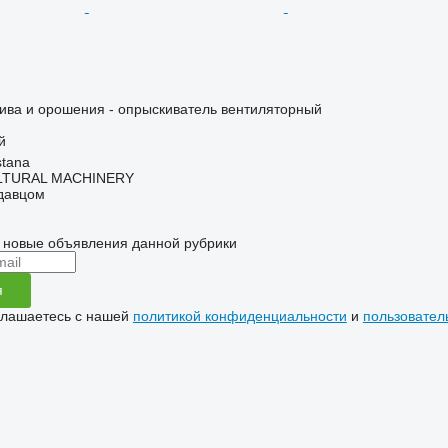
ива и орошения - опрыскиватель вентиляторный
й
stana
LTURAL MACHINERY
одавцом
 новые объявления данной рубрики
я
глашаетесь с нашей
политикой конфиденциальности
и
пользовател