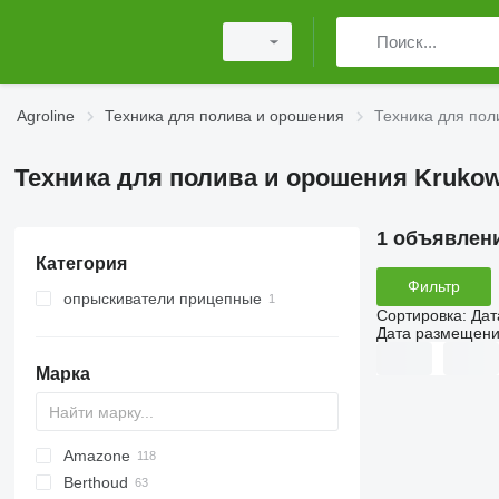
Agroline
Техника для полива и орошения
Техника для пол
Техника для полива и орошения Krukow
1 объявлен
Категория
Фильтр
опрыскиватели прицепные
Сортировка
:
Дат
Дата размещен
Марка
Amazone
Condor
Mamut 6000
Berthoud
GN
Pantera
F40
2700
Primus