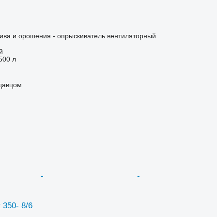
ива и орошения - опрыскиватель вентиляторный
й
500 л
одавцом
350- 8/6