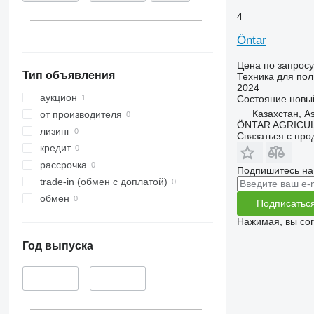
4
Öntar
Цена по запросу
Тип объявления
Техника для пол
2024
аукцион
Состояние
новы
Казахстан, A
от производителя
ÖNTAR AGRICU
лизинг
Связаться с пр
кредит
рассрочка
Подпишитесь на
trade-in (обмен с доплатой)
обмен
Подписатьс
Нажимая, вы со
Год выпуска
–