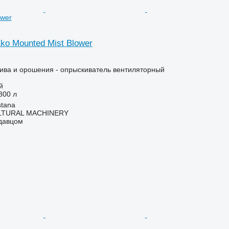
ower
ko Mounted Mist Blower
ива и орошения - опрыскиватель вентиляторный
й
800 л
stana
LTURAL MACHINERY
одавцом