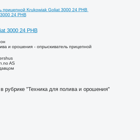
t 3000 24 PHB
iat 3000 24 PHB
ион
ива и орошения - опрыскиватель прицепной
ershus
n.no AS
одавцом
 в рубрике "Техника для полива и орошения"