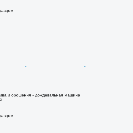
одавцом
лива и орошения - дождевальная машина
й
одавцом