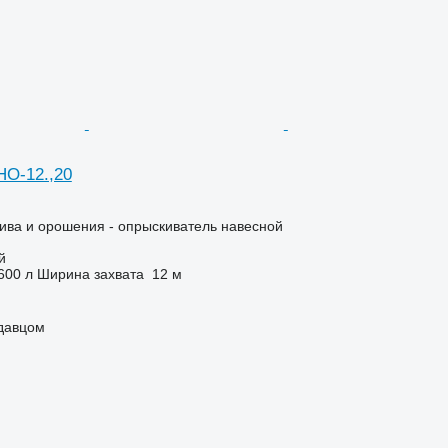
НО-12.,20
ива и орошения - опрыскиватель навесной
й
600 л
Ширина захвата
12 м
одавцом