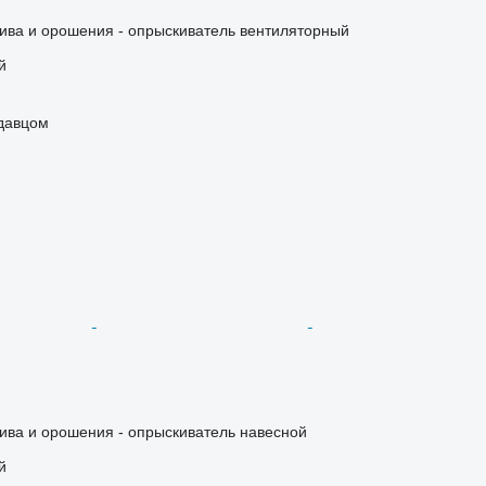
ива и орошения - опрыскиватель вентиляторный
й
одавцом
ива и орошения - опрыскиватель навесной
й