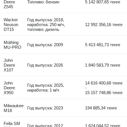
Deere
Топливо: бензин
5 142 807,65 тенге
Z545
Wacker
Год выпуска: 2018,
Neuson
наработка: 250 м/ч,
12 992 356,16 тенге
DT15
топливо: дизель
Müthing
Год выпуска: 2009
5 413 481,73 тенге
MU-PRO
John
Deere
Год выпуска: 2026
1 840 583,79 тенге
X107
John
14 616 400,68 тенге
Год выпуска: 2025,
Deere
-
наработка: 1 м/ч
X950
15 157 748,86 тенге
Milwaukee
Год выпуска: 2023
194 885,34 тенге
M18
Fella SM
Год выпуска: 2012
1 624 044,52 тенге