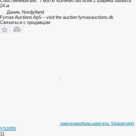
Собственный вес
7 600 кг
Количество осей
2
Ширина захвата
24 м
Дания, Nordjylland
Fymas Auctions ApS – visit the auction fymasauctions.dk
Связаться с продавцом
навозоразбрасыватель Strautmann
VS2005
11