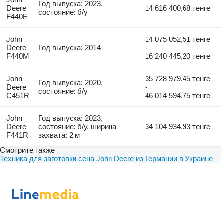
Год выпуска: 2023,
Deere
14 616 400,68 тенге
состояние: б/у
F440E
John
14 075 052,51 тенге
Deere
Год выпуска: 2014
-
F440M
16 240 445,20 тенге
John
35 728 979,45 тенге
Год выпуска: 2020,
Deere
-
состояние: б/у
C451R
46 014 594,75 тенге
John
Год выпуска: 2023,
Deere
состояние: б/у, ширина
34 104 934,93 тенге
F441R
захвата: 2 м
Смотрите также
Техника для заготовки сена John Deere из Германии в Украине