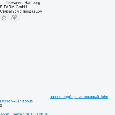
Германия, Hamburg
E-FARM GmbH
Связаться с продавцом
пресс-подборщик тюковый John
Deere v461r isobus
9
John Deere v461r isobus