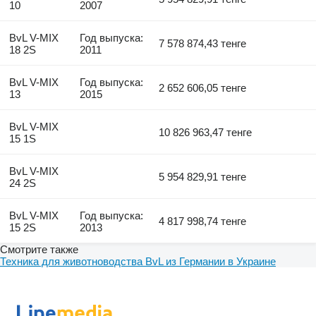
10
2007
BvL V-MIX
Год выпуска:
7 578 874,43 тенге
18 2S
2011
BvL V-MIX
Год выпуска:
2 652 606,05 тенге
13
2015
BvL V-MIX
10 826 963,47 тенге
15 1S
BvL V-MIX
5 954 829,91 тенге
24 2S
BvL V-MIX
Год выпуска:
4 817 998,74 тенге
15 2S
2013
Смотрите также
Техника для животноводства BvL из Германии в Украине