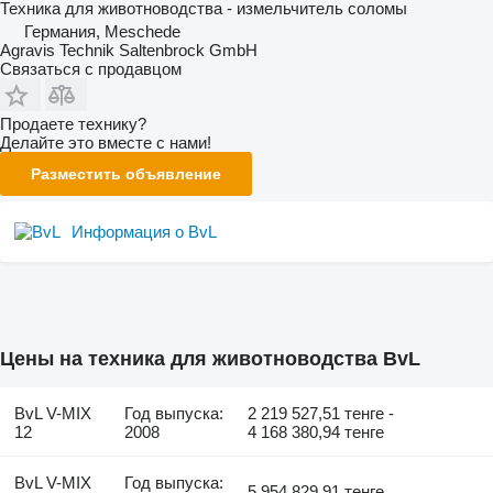
Техника для животноводства - измельчитель соломы
Германия, Meschede
Agravis Technik Saltenbrock GmbH
Связаться с продавцом
Продаете технику?
Делайте это вместе с нами!
Разместить объявление
Информация о BvL
Цены на техника для животноводства BvL
BvL V-MIX
Год выпуска:
2 219 527,51 тенге -
12
2008
4 168 380,94 тенге
BvL V-MIX
Год выпуска:
5 954 829,91 тенге