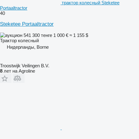
трактор колесный Steketee
Portaaltractor
40
Steketee Portaaltractor
541 300 тенге
1 000 €
≈ 1 155 $
Трактор колесный
Нидерланды, Borne
Troostwijk Veilingen B.V.
8
лет на Agroline