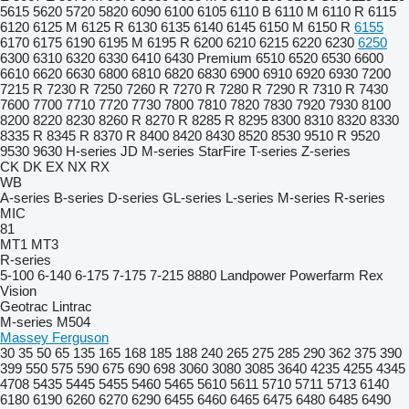
5615
5620
5720
5820
6090
6100
6105
6110 B
6110 M
6110 R
6115
6120
6125 M
6125 R
6130
6135
6140
6145
6150 M
6150 R
6155
6170
6175
6190
6195 M
6195 R
6200
6210
6215
6220
6230
6250
6300
6310
6320
6330
6410
6430 Premium
6510
6520
6530
6600
6610
6620
6630
6800
6810
6820
6830
6900
6910
6920
6930
7200
7215 R
7230 R
7250
7260 R
7270 R
7280 R
7290 R
7310 R
7430
7600
7700
7710
7720
7730
7800
7810
7820
7830
7920
7930
8100
8200
8220
8230
8260 R
8270 R
8285 R
8295
8300
8310
8320
8330
8335 R
8345 R
8370 R
8400
8420
8430
8520
8530
9510 R
9520
9530
9630
H-series
JD
M-series
StarFire
T-series
Z-series
CK
DK
EX
NX
RX
WB
A-series
B-series
D-series
GL-series
L-series
M-series
R-series
MIC
81
MT1
MT3
R-series
5-100
6-140
6-175
7-175
7-215
8880
Landpower
Powerfarm
Rex
Vision
Geotrac
Lintrac
M-series
M504
Massey Ferguson
30
35
50
65
135
165
168
185
188
240
265
275
285
290
362
375
390
399
550
575
590
675
690
698
3060
3080
3085
3640
4235
4255
4345
4708
5435
5445
5455
5460
5465
5610
5611
5710
5711
5713
6140
6180
6190
6260
6270
6290
6455
6460
6465
6475
6480
6485
6490