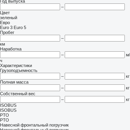
Год выпуска
–
Цвет
зеленый
Евро
Euro 3
Euro 5
Пробег
–
км
Наработка
–
м/
ч
Характеристики
Грузоподъемность
–
кг
Полная масса
–
кг
Собственный вес
–
кг
ISOBUS
ISOBUS
PTO
PTO
Навесной фронтальный погрузчик
Навесной фронтальный погрузчик