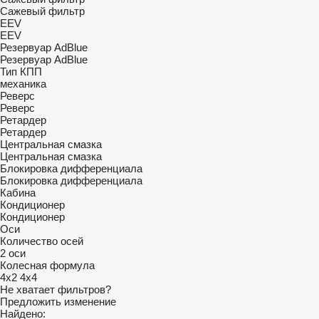
Сажевый фильтр
EEV
EEV
Резервуар AdBlue
Резервуар AdBlue
Тип КПП
механика
Реверс
Реверс
Ретардер
Ретардер
Центральная смазка
Центральная смазка
Блокировка дифференциала
Блокировка дифференциала
Кабина
Кондиционер
Кондиционер
Оси
Количество осей
2 оси
Колесная формула
4x2
4x4
Не хватает фильтров?
Предложить изменение
Найдено: