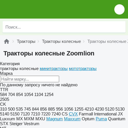
Тракторы
Тракторы колесные
Тракторы колесные 
Тракторы колесные Zoomlion
Категория
тракторы колесные
минитракторы
мототракторы
Марка
По данному запросу ничего не найдено
TTR
584
704
854
1054
1104
1254
2505
CK
310
500
535
745
844
856
885
956
1056
1255
4210
4230
5120
5130
5140
5150
7120
7210
7220
7240
CS
CVX
Farmall
International
JX
Luxxum
MX
MXM
MXU
Magnum
Maxxum
Optum
Puma
Quantum
STX
Steiger
Vestrum