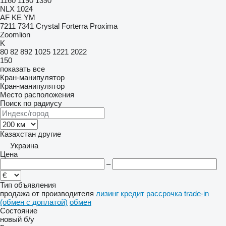
1160
1190
1390
NLX 1024
AF
KE
YM
7211
7341
Crystal
Forterra
Proxima
Zoomlion
K
80
82
892
1025
1221
2022
150
показать все
Кран-манипулятор
Кран-манипулятор
Место расположения
Поиск по радиусу
Казахстан
другие
Украина
Цена
–
Тип объявления
продажа
от производителя
лизинг
кредит
рассрочка
trade-in
(обмен с доплатой)
обмен
Состояние
новый
б/у