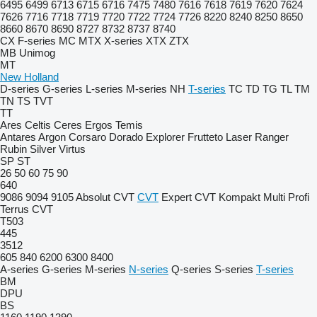
6495
6499
6713
6715
6716
7475
7480
7616
7618
7619
7620
7624
7626
7716
7718
7719
7720
7722
7724
7726
8220
8240
8250
8650
8660
8670
8690
8727
8732
8737
8740
CX
F-series
MC
MTX
X-series
XTX
ZTX
MB
Unimog
MT
New Holland
D-series
G-series
L-series
M-series
NH
T-series
TC
TD
TG
TL
TM
TN
TS
TVT
TT
Ares
Celtis
Ceres
Ergos
Temis
Antares
Argon
Corsaro
Dorado
Explorer
Frutteto
Laser
Ranger
Rubin
Silver
Virtus
SP
ST
26
50
60
75
90
640
9086
9094
9105
Absolut CVT
CVT
Expert CVT
Kompakt
Multi
Profi
Terrus CVT
T503
445
3512
605
840
6200
6300
8400
A-series
G-series
M-series
N-series
Q-series
S-series
T-series
BM
DPU
BS