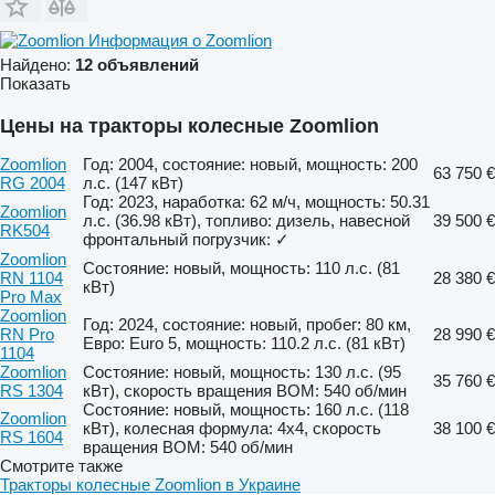
Информация о Zoomlion
Найдено:
12 объявлений
Показать
Цены на тракторы колесные Zoomlion
Zoomlion
Год: 2004, состояние: новый, мощность: 200
63 750 €
RG 2004
л.с. (147 кВт)
Год: 2023, наработка: 62 м/ч, мощность: 50.31
Zoomlion
л.с. (36.98 кВт), топливо: дизель, навесной
39 500 €
RK504
фронтальный погрузчик: ✓
Zoomlion
Состояние: новый, мощность: 110 л.с. (81
RN 1104
28 380 €
кВт)
Pro Max
Zoomlion
Год: 2024, состояние: новый, пробег: 80 км,
RN Pro
28 990 €
Евро: Euro 5, мощность: 110.2 л.с. (81 кВт)
1104
Zoomlion
Состояние: новый, мощность: 130 л.с. (95
35 760 €
RS 1304
кВт), скорость вращения ВОМ: 540 об/мин
Состояние: новый, мощность: 160 л.с. (118
Zoomlion
кВт), колесная формула: 4x4, скорость
38 100 €
RS 1604
вращения ВОМ: 540 об/мин
Смотрите также
Тракторы колесные Zoomlion в Украине