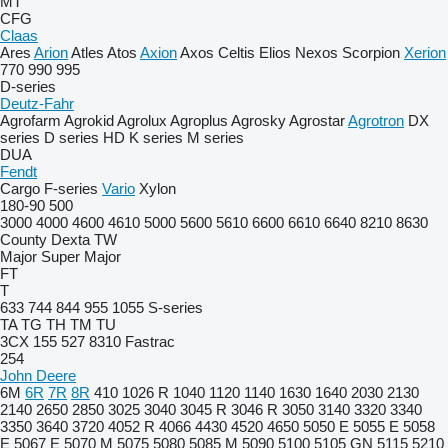
MT
CFG
Claas
Ares
Arion
Atles
Atos
Axion
Axos
Celtis
Elios
Nexos
Scorpion
Xerion
770
990
995
D-series
Deutz-Fahr
Agrofarm
Agrokid
Agrolux
Agroplus
Agrosky
Agrostar
Agrotron
DX
series
D series
HD
K series
M series
DUA
Fendt
Cargo
F-series
Vario
Xylon
180-90
500
3000
4000
4600
4610
5000
5600
5610
6600
6610
6640
8210
8630
County
Dexta
TW
Major
Super Major
FT
T
633
744
844
955
1055
S-series
TA
TG
TH
TM
TU
3CX
155
527
8310
Fastrac
254
John Deere
6M
6R
7R
8R
410
1026 R
1040
1120
1140
1630
1640
2030
2130
2140
2650
2850
3025
3040
3045 R
3046 R
3050
3140
3320
3340
3350
3640
3720
4052 R
4066
4430
4520
4650
5050 E
5055 E
5058
E
5067 E
5070 M
5075
5080
5085 M
5090
5100
5105 GN
5115
5210