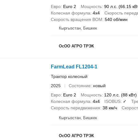
Евро
Euro 2
Мощность
90 л.с. (66.15 кВ
Колесная формула
4x4
Скорость перед
Скорость вращения ВОМ
540 об/мин
Кыргызстан, Бишкек
ОсОО АГРО ТРЭК
FarmLead FL1204-1
Трактор колесный
2025
Состояние
новый
Евро
Euro 2
Мощность
120 л.с. (88 кВт)
Колесная формула
4x4
ISOBUS
✓
Тре
Скорость передвижения
38 км/ч
Скорос
Кыргызстан, Бишкек
ОсОО АГРО ТРЭК