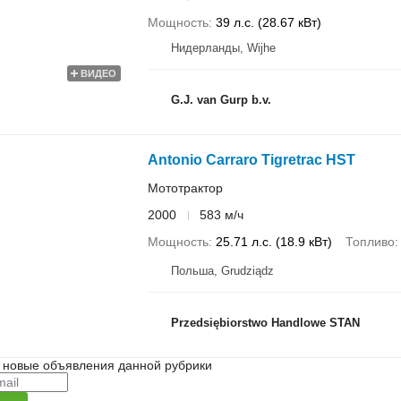
Мощность
39 л.с. (28.67 кВт)
Нидерланды, Wijhe
ВИДЕО
G.J. van Gurp b.v.
Antonio Carraro Tigretrac HST
Мототрактор
2000
583 м/ч
Мощность
25.71 л.с. (18.9 кВт)
Топливо
Польша, Grudziądz
Przedsiębiorstwo Handlowe STAN
 новые объявления данной рубрики