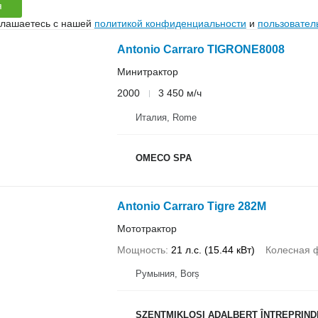
я
глашаетесь с нашей
политикой конфиденциальности
и
пользовател
Antonio Carraro TIGRONE8008
Минитрактор
2000
3 450 м/ч
Италия, Rome
OMECO SPA
Antonio Carraro Tigre 282M
Мототрактор
Мощность
21 л.с. (15.44 кВт)
Колесная 
Румыния, Borș
SZENTMIKLOSI ADALBERT ÎNTREPRIND