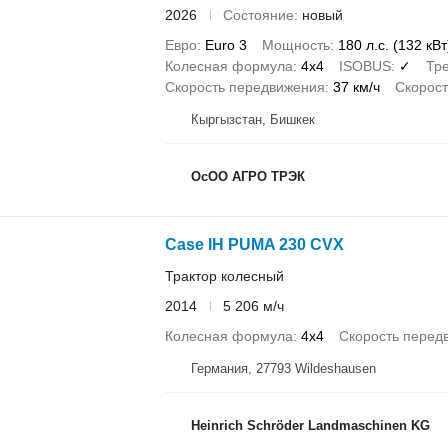
2026
Состояние
новый
Евро
Euro 3
Мощность
180 л.с. (132 кВт
Колесная формула
4x4
ISOBUS
✓
Тре
Скорость передвижения
37 км/ч
Скорос
Кыргызстан, Бишкек
ОсОО АГРО ТРЭК
Case IH PUMA 230 CVX
Трактор колесный
2014
5 206 м/ч
Колесная формула
4x4
Скорость перед
Германия, 27793 Wildeshausen
Heinrich Schröder Landmaschinen KG