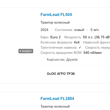
FarmLead FL504
Трактор колесный
2024
Состояние
новый
5 м/ч
Евро
Euro 2
Мощность
50 л.с. (36.75 кВ
Колесная формула
4x4
Навесной фронт
Трехточечная навеска
✓
Скорость пере
ВИДЕО
Скорость вращения ВОМ
540 об/мин
Кыргызстан, Дружба
ОсОО АГРО ТРЭК
FarmLead FL1804
Трактор колесный