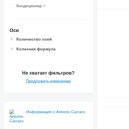
6510
Кондиционер
6520
6530
6600
6610
Оси
6620
Количество осей
6630
6800
Колесная формула
6810
6820
6830
Не хватает фильтров?
6900
Предложить изменение
6910
6920
6930
7200
7215 R
Информация о Antonio Carraro
7230 R
7250