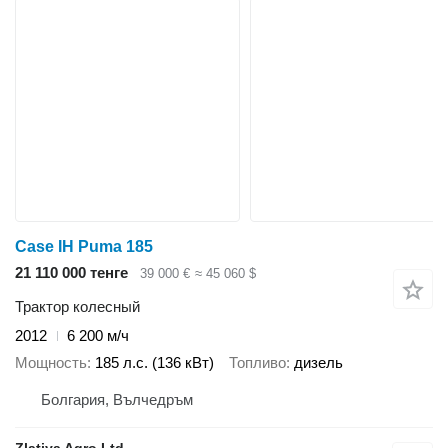
Case IH Puma 185
21 110 000 тенге
39 000 €
≈ 45 060 $
Трактор колесный
2012
6 200 м/ч
Мощность
185 л.с. (136 кВт)
Топливо
дизель
Болгария, Вълчедръм