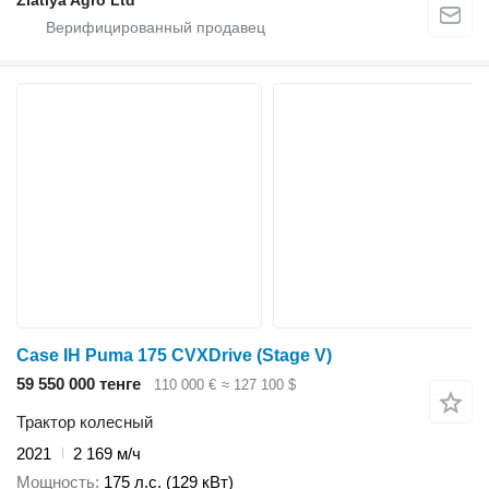
Zlatiya Agro Ltd
Case IH Puma 175 CVXDrive (Stage V)
59 550 000 тенге
110 000 €
≈ 127 100 $
Трактор колесный
2021
2 169 м/ч
Мощность
175 л.с. (129 кВт)