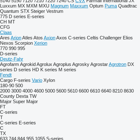
5140
5150
7120
7210
7220
7240
CS
CVX
Farmall
International
JX
Luxxum
MX
MXM
MXU
Magnum
Maxxum
Optum
Puma
Quadtrac
Quantum
STX
Steiger
Vestrum
775
D series
E-series
CH
MT
CFG
Claas
Ares
Arion
Atles
Atos
Axion
Axos
C-series
Celtis
Challenger
Elios
Nexos
Scorpion
Xerion
770
990
995
D-series
Deutz-Fahr
Agrofarm
Agrokid
Agrolux
Agroplus
Agrosky
Agrostar
Agrotron
DX
series
D series
HD
K series
M series
Fendt
Cargo
F-series
Vario
Xylon
180-90
500
2000
3000
4000
4600
5000
5600
5610
6600
6610
6640
8210
8630
County
Dexta
TW
Major
Super Major
FT
C-series
T
C-series
E-series
C
TX
633
744
844
955
1055
S-series