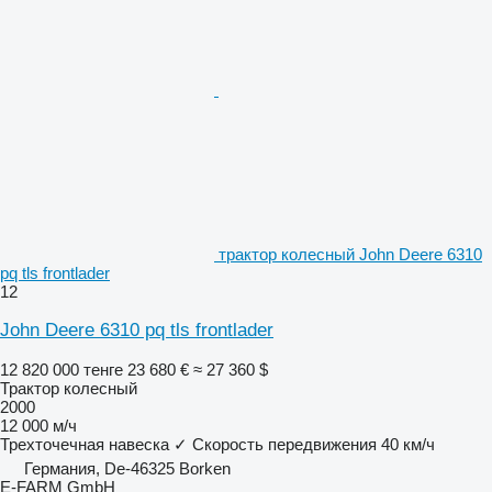
трактор колесный John Deere 6310
pq tls frontlader
12
John Deere 6310 pq tls frontlader
12 820 000 тенге
23 680 €
≈ 27 360 $
Трактор колесный
2000
12 000 м/ч
Трехточечная навеска
✓
Скорость передвижения
40 км/ч
Германия, De-46325 Borken
E-FARM GmbH