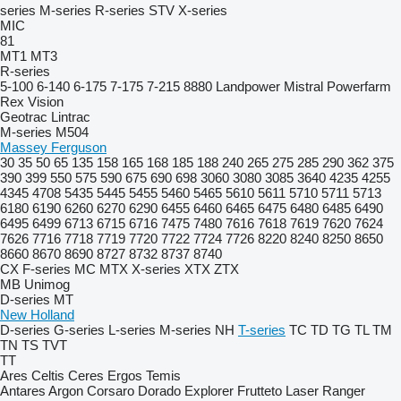
series
M-series
R-series
STV
X-series
MIC
81
MT1
MT3
R-series
5-100
6-140
6-175
7-175
7-215
8880
Landpower
Mistral
Powerfarm
Rex
Vision
Geotrac
Lintrac
M-series
M504
Massey Ferguson
30
35
50
65
135
158
165
168
185
188
240
265
275
285
290
362
375
390
399
550
575
590
675
690
698
3060
3080
3085
3640
4235
4255
4345
4708
5435
5445
5455
5460
5465
5610
5611
5710
5711
5713
6180
6190
6260
6270
6290
6455
6460
6465
6475
6480
6485
6490
6495
6499
6713
6715
6716
7475
7480
7616
7618
7619
7620
7624
7626
7716
7718
7719
7720
7722
7724
7726
8220
8240
8250
8650
8660
8670
8690
8727
8732
8737
8740
CX
F-series
MC
MTX
X-series
XTX
ZTX
MB
Unimog
D-series
MT
New Holland
D-series
G-series
L-series
M-series
NH
T-series
TC
TD
TG
TL
TM
TN
TS
TVT
TT
Ares
Celtis
Ceres
Ergos
Temis
Antares
Argon
Corsaro
Dorado
Explorer
Frutteto
Laser
Ranger