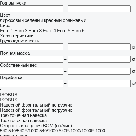
Год выпуска
–
Цвет
бирюзовый
зеленый
красный
оранжевый
Евро
Euro 1
Euro 2
Euro 3
Euro 4
Euro 5
Euro 6
Характеристики
Грузоподъемность
–
кг
Полная масса
–
кг
Собственный вес
–
кг
Наработка
–
м/
ч
ISOBUS
ISOBUS
Навесной фронтальный погрузчик
Навесной фронтальный погрузчик
Трехточечная навеска
Трехточечная навеска
Скорость вращения ВОМ (об/мин)
540
540/540E/1000
540/1000
540E/1000/1000E
1000
показать все