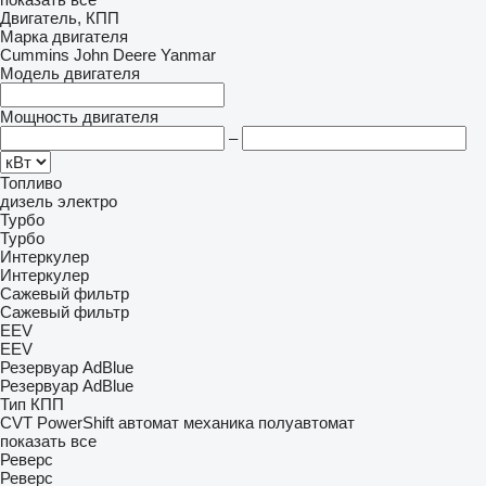
Двигатель, КПП
Марка двигателя
Cummins
John Deere
Yanmar
Модель двигателя
Мощность двигателя
–
Топливо
дизель
электро
Турбо
Турбо
Интеркулер
Интеркулер
Сажевый фильтр
Сажевый фильтр
EEV
EEV
Резервуар AdBlue
Резервуар AdBlue
Тип КПП
CVT
PowerShift
автомат
механика
полуавтомат
показать все
Реверс
Реверс