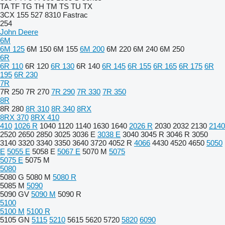
TA
TF
TG
TH
TM
TS
TU
TX
3CX
155
527
8310
Fastrac
254
John Deere
6M
6M 125
6M 150
6M 155
6M 200
6M 220
6M 240
6M 250
6R
6R 110
6R 120
6R 130
6R 140
6R 145
6R 155
6R 165
6R 175
6R
195
6R 230
7R
7R 250
7R 270
7R 290
7R 330
7R 350
8R
8R 280
8R 310
8R 340
8RX
8RX 370
8RX 410
410
1026 R
1040
1120
1140
1630
1640
2026 R
2030
2032
2130
2140
2520
2650
2850
3025
3036 E
3038 E
3040
3045 R
3046 R
3050
3140
3320
3340
3350
3640
3720
4052 R
4066
4430
4520
4650
5050
E
5055 E
5058 E
5067 E
5070 M
5075
5075 E
5075 M
5080
5080 G
5080 M
5080 R
5085 M
5090
5090 GV
5090 M
5090 R
5100
5100 M
5100 R
5105 GN
5115
5210
5615
5620
5720
5820
6090