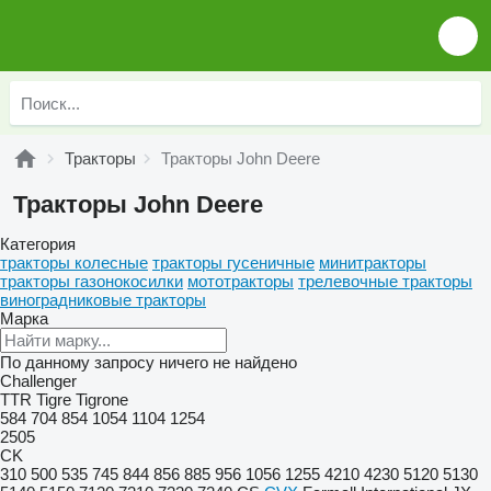
Тракторы
Тракторы John Deere
Тракторы John Deere
Категория
тракторы колесные
тракторы гусеничные
минитракторы
тракторы газонокосилки
мототракторы
трелевочные тракторы
виноградниковые тракторы
Марка
По данному запросу ничего не найдено
Challenger
TTR
Tigre
Tigrone
584
704
854
1054
1104
1254
2505
CK
310
500
535
745
844
856
885
956
1056
1255
4210
4230
5120
5130