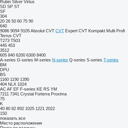
Rubin
Silver
Virtus
SD
SP
ST
SF
304
20
26
50
60
75
90
640
9086
9094
9105
Absolut CVT
CVT
Expert CVT
Kompakt
Multi
Profi
Terrus CVT
T273
T503
445
453
3512
605
840
6200
6300
8400
A-series
G-series
M-series
N-series
Q-series
S-series
T-series
BM
DPU
BS
1160
1190
1390
404
NLX 1024
AC
AF
EF
F-series
KE
RS
YM
7211
7341
Crystal
Forterra
Proxima
75
K
40
80
82
892
1025
1221
2022
150
показать все
Место расположения
Поиск по радиусу