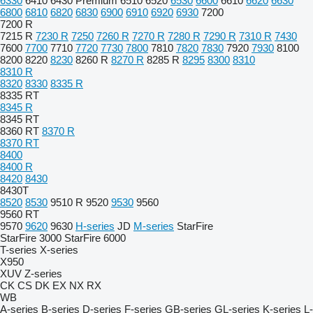
6330
6410
6430 Premium
6510
6520
6530
6600
6610
6620
6630
6800
6810
6820
6830
6900
6910
6920
6930
7200
7200 R
7215 R
7230 R
7250
7260 R
7270 R
7280 R
7290 R
7310 R
7430
7600
7700
7710
7720
7730
7800
7810
7820
7830
7920
7930
8100
8200
8220
8230
8260 R
8270 R
8285 R
8295
8300
8310
8310 R
8320
8330
8335 R
8335 RT
8345 R
8345 RT
8360 RT
8370 R
8370 RT
8400
8400 R
8420
8430
8430T
8520
8530
9510 R
9520
9530
9560
9560 RT
9570
9620
9630
H-series
JD
M-series
StarFire
StarFire 3000
StarFire 6000
T-series
X-series
X950
XUV
Z-series
CK
CS
DK
EX
NX
RX
WB
A-series
B-series
D-series
F-series
GB-series
GL-series
K-series
L-