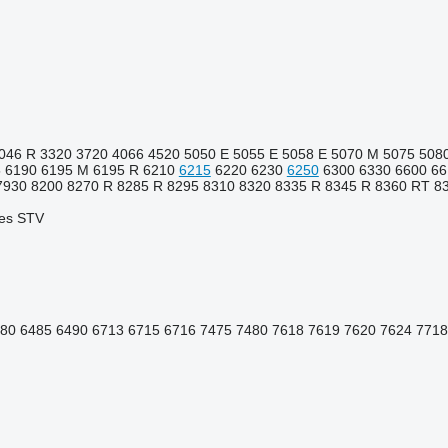
046 R
3320
3720
4066
4520
5050 E
5055 E
5058 E
5070 M
5075
508
5
6190
6195 M
6195 R
6210
6215
6220
6230
6250
6300
6330
6600
66
7930
8200
8270 R
8285 R
8295
8310
8320
8335 R
8345 R
8360 RT
8
es
STV
80
6485
6490
6713
6715
6716
7475
7480
7618
7619
7620
7624
7718