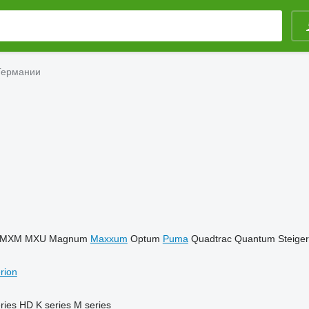
Германии
MXM
MXU
Magnum
Maxxum
Optum
Puma
Quadtrac
Quantum
Steiger
rion
ries
HD
K series
M series