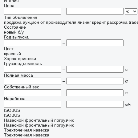
Италия
Цена
–
Тип объявления
продажа
аукцион
от производителя
лизинг
кредит
рассрочка
trad
Состояние
новый
б/у
Год выпуска
–
Цвет
красный
Характеристики
Грузоподъемность
–
кг
Полная масса
–
кг
Собственный вес
–
кг
Наработка
–
м/ч
ISOBUS
ISOBUS
Навесной фронтальный погрузчик
Навесной фронтальный погрузчик
Трехточечная навеска
Трехточечная навеска