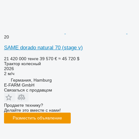
20
SAME dorado natural 70 (stage v)
21 420 000 тенге
39 570 €
≈ 45 720 $
Трактор колесный
2026
2 м/ч
Германия, Hamburg
E-FARM GmbH
Связаться с продавцом
Продаете технику?
Делайте это вместе с нами!
Разместить объявление