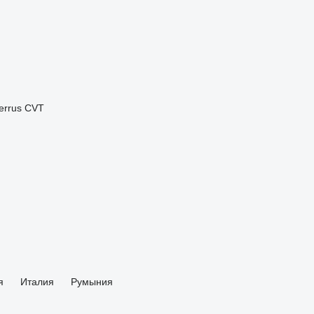
errus CVT
я
Италия
Румыния