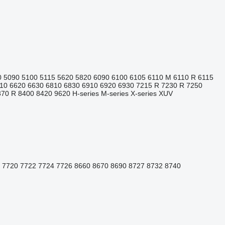
0
5090
5100
5115
5620
5820
6090
6100
6105
6110 M
6110 R
6115
10
6620
6630
6810
6830
6910
6920
6930
7215 R
7230 R
7250
370 R
8400
8420
9620
H-series
M-series
X-series
XUV
7720
7722
7724
7726
8660
8670
8690
8727
8732
8740