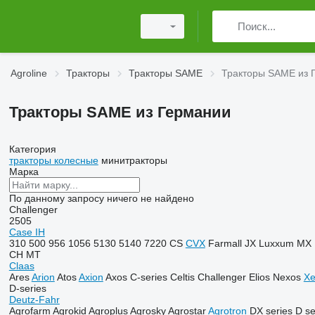
Agroline
Тракторы
Тракторы SAME
Тракторы SAME из 
Тракторы SAME из Германии
Категория
тракторы колесные
минитракторы
Марка
По данному запросу ничего не найдено
Challenger
2505
Case IH
310
500
956
1056
5130
5140
7220
CS
CVX
Farmall
JX
Luxxum
MX
CH
MT
Claas
Ares
Arion
Atos
Axion
Axos
C-series
Celtis
Challenger
Elios
Nexos
Xe
D-series
Deutz-Fahr
Agrofarm
Agrokid
Agroplus
Agrosky
Agrostar
Agrotron
DX series
D se