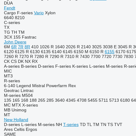
DUA
Fendt
Cargo
F-series
Vario
Xylon
6640
8210
C-series
TX
TG
TH
TM
3CX
155
Fastrac
John Deere
6M
6R
7R
8R
410
1026 R
1640
2026 R
2140
3025
3038 E
3045 R
3
6120
6125 R
6130
6135
6140
6145
6150 M
6150 R
6155
6170
617
7260 R
7270 R
7280 R
7290 R
7310 R
7430
7700
7720
7730
7830
CK
CS
DK
NX
RX
A-series
B-series
D-series
F-series
K-series
L-series
M-series
R-seri
MIC
MT3
R-series
6-140
Legend
Mistral
Powerfarm
Rex
Geotrac
Lintrac
M-series
M504
135
165
168
188
265
285
3640
4345
4708
5455
5711
5713
6180
64
MC
MTX
X-series
MB
Unimog
MT
New Holland
D-series
L-series
M-series
NH
T-series
TD
TL
TM
TN
TS
TVT
Ares
Celtis
Ergos
SAME