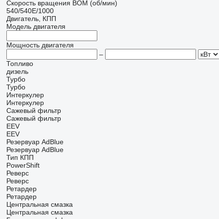
Скорость вращения ВОМ (об/мин)
540/540E/1000
Двигатель, КПП
Модель двигателя
Мощность двигателя
–
Топливо
дизель
Турбо
Турбо
Интеркулер
Интеркулер
Сажевый фильтр
Сажевый фильтр
EEV
EEV
Резервуар AdBlue
Резервуар AdBlue
Тип КПП
PowerShift
Реверс
Реверс
Ретардер
Ретардер
Центральная смазка
Центральная смазка