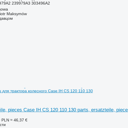
979A2 239979A3 303496A2
gowa
iotr Maksymów
одавцом
ces для трактора колесного Case IH CS 120 110 130
eile, pieces Case IH CS 120 110 130 parts, ersatzteile, pi
0 PLN
≈ 46,37 €
сти