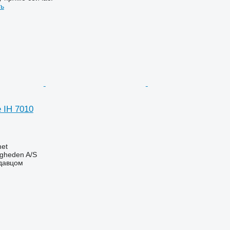
ть
 IH 7010
et
ingheden A/S
одавцом