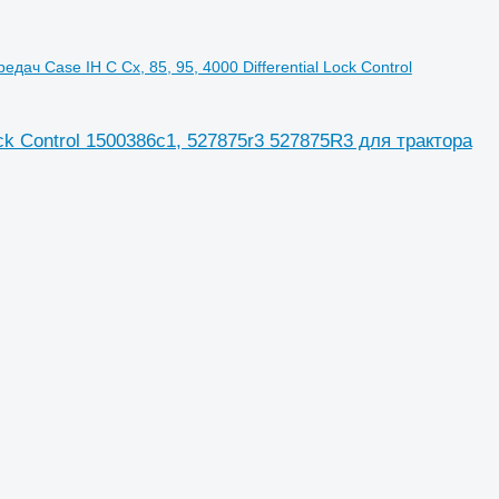
дач Case IH C Cx, 85, 95, 4000 Differential Lock Control
ock Control 1500386c1, 527875r3 527875R3 для трактора