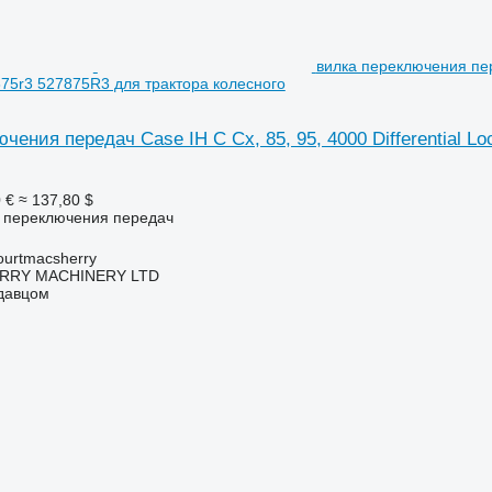
вилка переключения пере
75r3 527875R3 для трактора колесного
чения передач Case IH C Cx, 85, 95, 4000 Differential L
 €
≈ 137,80 $
а переключения передач
urtmacsherry
RY MACHINERY LTD
одавцом