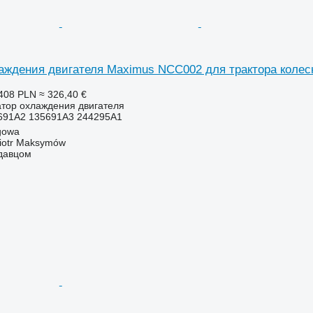
аждения двигателя Maximus NCC002 для трактора колес
408 PLN
≈ 326,40 €
атор охлаждения двигателя
691A2 135691A3 244295A1
gowa
iotr Maksymów
одавцом