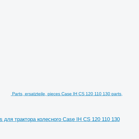
Parts, ersatzteile, pieces Case IH CS 120 110 130 parts,
eces для трактора колесного Case IH CS 120 110 130