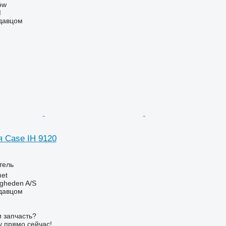
ów
M
одавцом
я Case IH 9120
тель
et
ingheden A/S
одавцом
 запчасть?
у прямо сейчас!