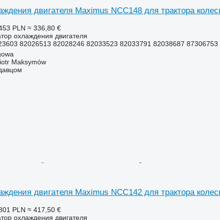
аждения двигателя Maximus NCC148 для трактора колес
453 PLN
≈ 336,80 €
атор охлаждения двигателя
3603 82026513 82028246 82033523 82033791 82038687 87306753
gowa
iotr Maksymów
одавцом
аждения двигателя Maximus NCC142 для трактора коле
801 PLN
≈ 417,50 €
атор охлаждения двигателя