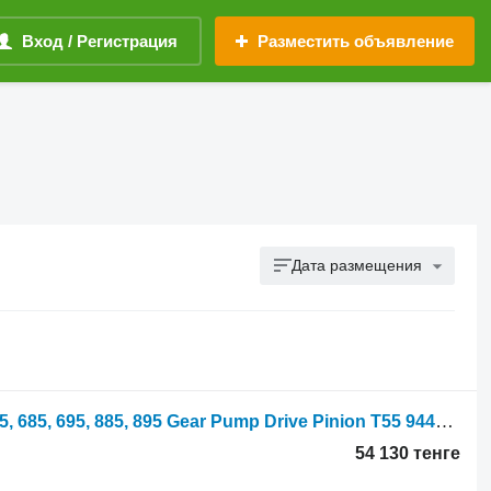
Вход / Регистрация
Разместить объявление
Дата размещения
Шестерня КПП International Case 595, 685, 695, 885, 895 Gear Pump Drive Pinion T55 94404c1 94404C1
54 130 тенге