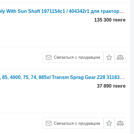
International 885 Xl Planetary Assembly With Sun Shaft 1971154c1 / 404342r1 для трактора колесного
135 300 тенге
Связаться с продавцом
Шестерня КПП International Case 95, 85, 4000, 75, 74, 885xl Transm Sprag Gear Z28 3118321r2 3118321R2 для трактора колесного
37 890 тенге
Связаться с продавцом