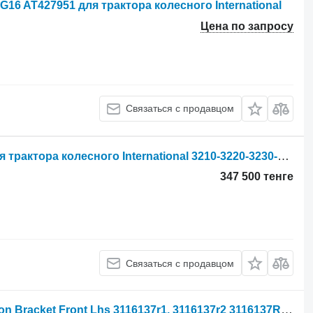
6 AT427951 для трактора колесного International
Цена по запросу
Связаться с продавцом
Вал отбора мощности 293698A1 для трактора колесного International 3210-3220-3230-4210-4220-4230-4240
347 500 тенге
Связаться с продавцом
International Case 784 Cab Suspension Bracket Front Lhs 3116137r1, 3116137r2 3116137R1 для трактора колесного