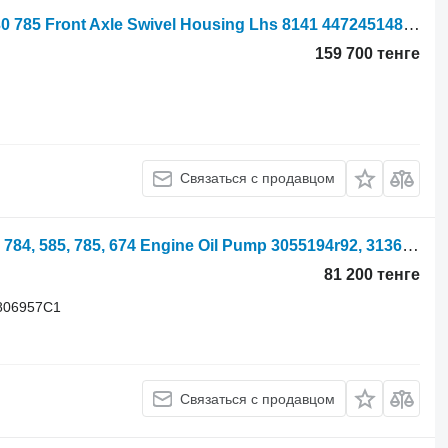
International Case International Apl330 785 Front Axle Swivel Housing Lhs 8141 4472451484 для трактора колесного
159 700 тенге
Связаться с продавцом
Насос масляный International 885xl, 784, 585, 785, 674 Engine Oil Pump 3055194r92, 3136430r9 3055194R92 для трактора колесного 885XL
81 200 тенге
806957C1
Связаться с продавцом