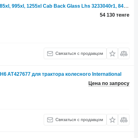
Боковое стекло International Case 885xl, 995xl, 1255xl Cab Back Glass Lhs 3233040r1, 84263821 3233040R1
54 130 тенге
Связаться с продавцом
 AT427677 для трактора колесного International
Цена по запросу
Связаться с продавцом