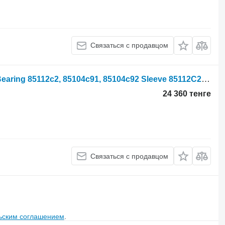
Связаться с продавцом
International 885 Clutch Sleeve And Bearing 85112c2, 85104c91, 85104c92 Sleeve 85112C2 для трактора колесного
24 360 тенге
Связаться с продавцом
ьским соглашением
.