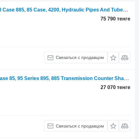
Трубка гидравлическая International Case 885, 85 Case, 4200, Hydraulic Pipes And Tubes 1956743c1 1956743C1 для трактора колесного
75 790 тенге
Связаться с продавцом
Промежуточный вал International Case 85, 95 Series 895, 885 Transmission Counter Shaft 94403c1 94403C1 для трактора колесного
27 070 тенге
Связаться с продавцом