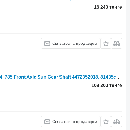
16 240 тенге
Связаться с продавцом
Вал-шестерня International 885xl, 844, 785 Front Axle Sun Gear Shaft 4472352018, 81435c1 для ZF APL330 Case 885XL
108 300 тенге
Связаться с продавцом