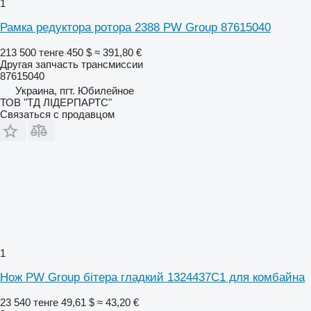
1
Рамка редуктора ротора 2388 PW Group 87615040
213 500 тенге
450 $
≈ 391,80 €
Другая запчасть трансмиссии
87615040
Украина, пгт. Юбилейное
ТОВ "ТД ЛІДЕРПАРТС"
Связаться с продавцом
1
Нож PW Group бітера гладкий 1324437C1 для комбайна
23 540 тенге
49,61 $
≈ 43,20 €