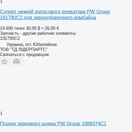
1
Супорт нижній колосового елеватора PW Group
191790C2 для зерноуборочного комбайна
14 690 тенге
30,95 $
≈ 26,95 €
Запчасть - другие рабочие элементы
191790C2
Украина, пгт. Юбилейное
ТОВ "ТД ЛІДЕРПАРТС"
Связаться с продавцом
1
Піддон зернового шнека PW Group 1989374C1