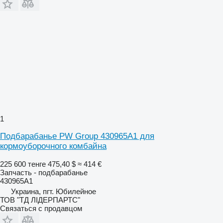
1
Подбарабанье PW Group 430965A1 для
кормоуборочного комбайна
225 600 тенге
475,40 $
≈ 414 €
Запчасть - подбарабанье
430965A1
Украина, пгт. Юбилейное
ТОВ "ТД ЛІДЕРПАРТС"
Связаться с продавцом