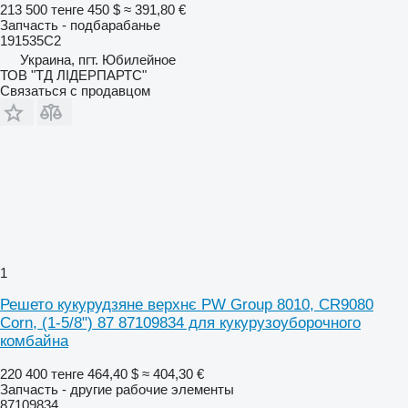
213 500 тенге
450 $
≈ 391,80 €
Запчасть - подбарабанье
191535C2
Украина, пгт. Юбилейное
ТОВ "ТД ЛІДЕРПАРТС"
Связаться с продавцом
1
Решето кукурудзяне верхнє PW Group 8010, CR9080
Corn, (1-5/8") 87 87109834 для кукурузоуборочного
комбайна
220 400 тенге
464,40 $
≈ 404,30 €
Запчасть - другие рабочие элементы
87109834