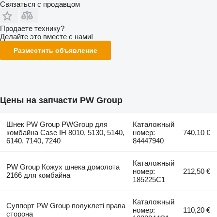
Связаться с продавцом
Продаете технику?
Делайте это вместе с нами!
Разместить объявление
Цены на запчасти PW Group
Шнек PW Group PWGroup для
Каталожный
комбайна Case IH 8010, 5130, 5140,
номер:
740,10 €
6140, 7140, 7240
84447940
Каталожный
PW Group Кожух шнека домолота
номер:
212,50 €
2166 для комбайна
185225C1
Каталожный
Суппорт PW Group полуклеті права
номер:
110,20 €
сторона