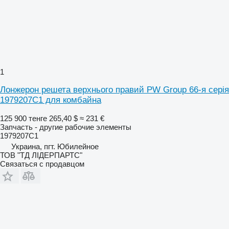
1
Лонжерон решета верхнього правий PW Group 66-я серія
1979207C1 для комбайна
125 900 тенге
265,40 $
≈ 231 €
Запчасть - другие рабочие элементы
1979207C1
Украина, пгт. Юбилейное
ТОВ "ТД ЛІДЕРПАРТС"
Связаться с продавцом