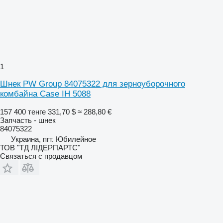
1
Шнек PW Group 84075322 для зерноуборочного
комбайна Case IH 5088
157 400 тенге
331,70 $
≈ 288,80 €
Запчасть - шнек
84075322
Украина, пгт. Юбилейное
ТОВ "ТД ЛІДЕРПАРТС"
Связаться с продавцом