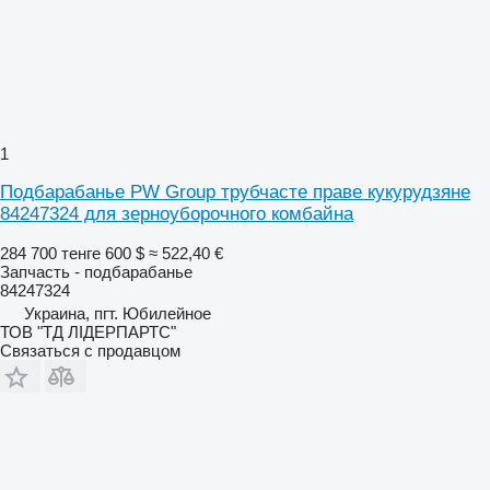
1
Подбарабанье PW Group трубчасте праве кукурудзяне
84247324 для зерноуборочного комбайна
284 700 тенге
600 $
≈ 522,40 €
Запчасть - подбарабанье
84247324
Украина, пгт. Юбилейное
ТОВ "ТД ЛІДЕРПАРТС"
Связаться с продавцом