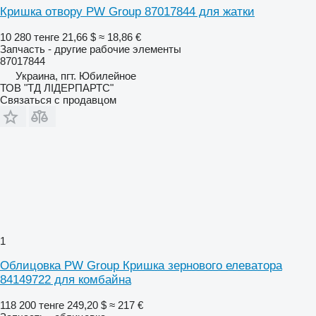
Кришка отвору PW Group 87017844 для жатки
10 280 тенге
21,66 $
≈ 18,86 €
Запчасть - другие рабочие элементы
87017844
Украина, пгт. Юбилейное
ТОВ "ТД ЛІДЕРПАРТС"
Связаться с продавцом
1
Облицовка PW Group Кришка зернового елеватора
84149722 для комбайна
118 200 тенге
249,20 $
≈ 217 €