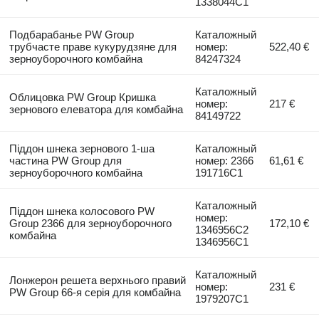
1338044C1
Подбарабанье PW Group
Каталожный
трубчасте праве кукурудзяне для
номер:
522,40 €
зерноуборочного комбайна
84247324
Каталожный
Облицовка PW Group Кришка
номер:
217 €
зернового елеватора для комбайна
84149722
Піддон шнека зернового 1-ша
Каталожный
частина PW Group для
номер: 2366
61,61 €
зерноуборочного комбайна
191716C1
Каталожный
Піддон шнека колосового PW
номер:
Group 2366 для зерноуборочного
172,10 €
1346956C2
комбайна
1346956C1
Каталожный
Лонжерон решета верхнього правий
номер:
231 €
PW Group 66-я серія для комбайна
1979207C1