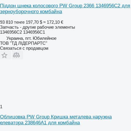
Піддон шнека колосового PW Group 2366 1346956C2 для
зерноуборочного комбайна
93 810 тенге
197,70 $
≈ 172,10 €
Запчасть - другие рабочие элементы
1346956C2 1346956C1
Украина, пгт. Юбилейное
ТОВ "ТД ЛІДЕРПАРТС"
Связаться с продавцом
1
Облицовка PW Group Кришка металева наружна
елеватора 238646A1 для комбайна