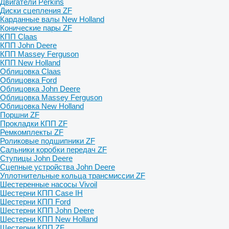
Двигатели Perkins
Диски сцепления ZF
Карданные валы New Holland
Конические пары ZF
КПП Claas
КПП John Deere
КПП Massey Ferguson
КПП New Holland
Облицовка Claas
Облицовка Ford
Облицовка John Deere
Облицовка Massey Ferguson
Облицовка New Holland
Поршни ZF
Прокладки КПП ZF
Ремкомплекты ZF
Роликовые подшипники ZF
Сальники коробки передач ZF
Ступицы John Deere
Сцепные устройства John Deere
Уплотнительные кольца трансмиссии ZF
Шестеренные насосы Vivoil
Шестерни КПП Case IH
Шестерни КПП Ford
Шестерни КПП John Deere
Шестерни КПП New Holland
Шестерни КПП ZF