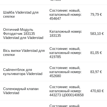
Состояние: новый,
Шайба Väderstad для
каталожный номер:
79,79 €
сеялки
454647
Оптичний Модуль
Каталожный номер:
Фотодатчик 183135
583,10 €
183135
Väderstad для Väderstad
Состояние: новый,
Вісь вилки Väderstad для
каталожный номер:
81,05 €
сеялки
419785
Состояние: новый,
Сайлентблок для
каталожный номер:
83,97 €
культиватора Väderstad
452680
Состояние: новый,
Соленоидный клапан
каталожный номер:
470,60 €
Väderstad
443273 Ц0000140658
Состояние: новый,