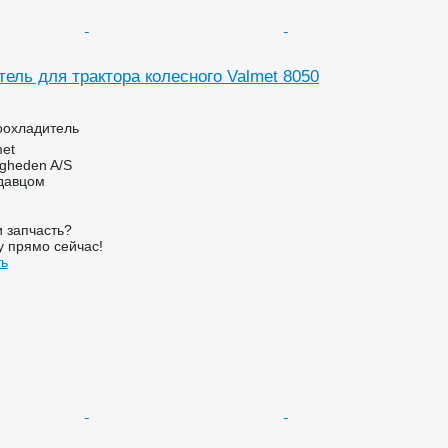
ель для трактора колесного Valmet 8050
оохладитель
et
ingheden A/S
одавцом
 запчасть?
у прямо сейчас!
ть