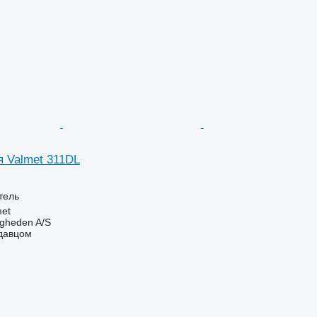
я Valmet 311DL
тель
et
ingheden A/S
одавцом