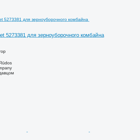
et 5273381 для зерноуборочного комбайна
тор
 Rūdos
mpany
одавцом