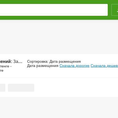
лений:
Запчасти Valmet
Сортировка
:
Дата размещения
Дата размещения
Сначала дорогие
Сначала деше
тенге -
ге