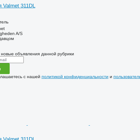
я Valmet 311DL
тель
et
ingheden A/S
одавцом
 новые объявления данной рубрики
я
глашаетесь с нашей
политикой конфиденциальности
и
пользовател
я Valmet 311DL