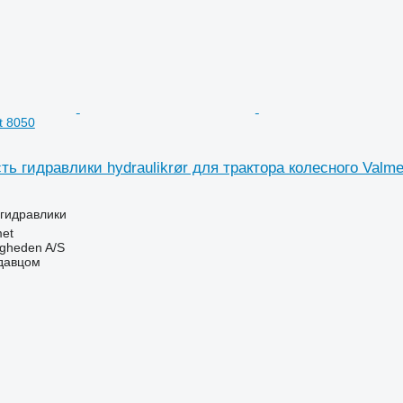
t 8050
ть гидравлики hydraulikrør для трактора колесного Valme
 гидравлики
et
ingheden A/S
одавцом