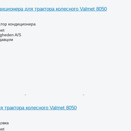
диционера для трактора колесного Valmet 8050
атор кондиционера
et
ingheden A/S
одавцом
 трактора колесного Valmet 8050
цовка
et