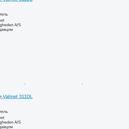
тель
et
ingheden A/S
одавцом
я Valmet 311DL
тель
et
ingheden A/S
одавцом