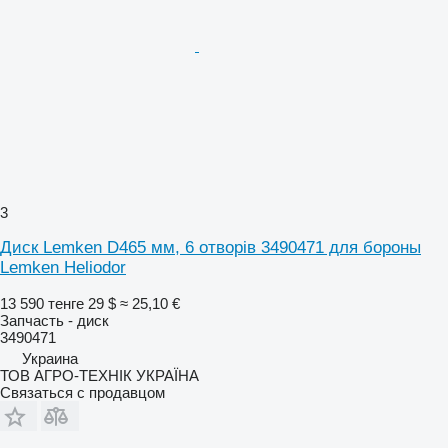
3
Диск Lemken D465 мм, 6 отворів 3490471 для бороны
Lemken Heliodor
13 590 тенге
29 $
≈ 25,10 €
Запчасть - диск
3490471
Украина
ТОВ АГРО-ТЕХНІК УКРАЇНА
Связаться с продавцом