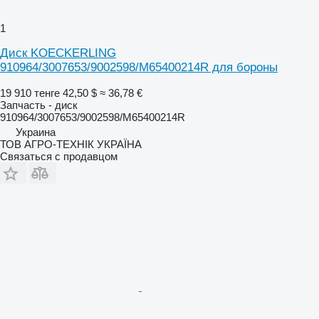
1
Диск KOECKERLING
910964/3007653/9002598/M65400214R для бороны
19 910 тенге
42,50 $
≈ 36,78 €
Запчасть - диск
910964/3007653/9002598/M65400214R
Украина
ТОВ АГРО-ТЕХНІК УКРАЇНА
Связаться с продавцом