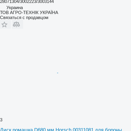
28071304/3002223/3003144
Украина
ТОВ АГРО-ТЕХНІК УКРАЇНА
Связаться с продавцом
3
Диск ромашка D680 мм Horsch 00311081 для бороны