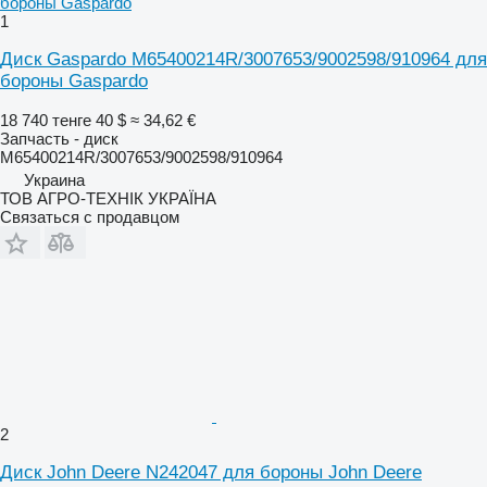
1
Диск Gaspardo M65400214R/3007653/9002598/910964 для
бороны Gaspardo
18 740 тенге
40 $
≈ 34,62 €
Запчасть - диск
M65400214R/3007653/9002598/910964
Украина
ТОВ АГРО-ТЕХНІК УКРАЇНА
Связаться с продавцом
2
Диск John Deere N242047 для бороны John Deere