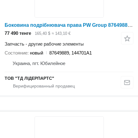
Боковина подрібнювача права PW Group 87649889 для элеваторов и зернохранилищ
77 490 тенге
165,40 $
≈ 143,10 €
Запчасть - другие рабочие элементы
Состояние
новый
87649889, 144701A1
Украина, пгт. Юбилейное
ТОВ "ТД ЛІДЕРПАРТС"