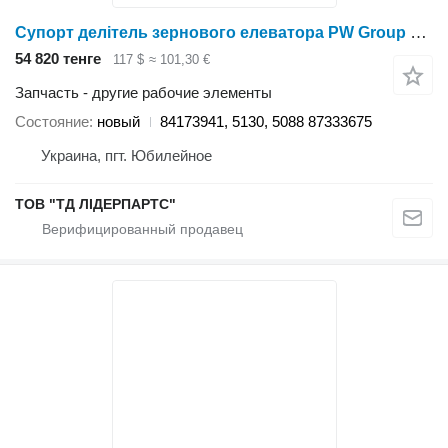
Супорт делітель зернового елеватора PW Group 84173941 для элеваторов и зернохранилищ
54 820 тенге
117 $
≈ 101,30 €
Запчасть - другие рабочие элементы
Состояние
новый
84173941, 5130, 5088 87333675
Украина, пгт. Юбилейное
ТОВ "ТД ЛІДЕРПАРТС"