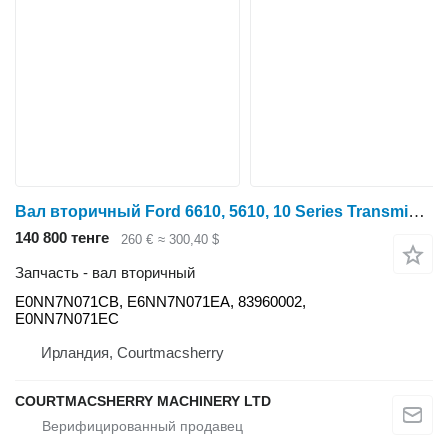
Вал вторичный Ford 6610, 5610, 10 Series Transmission Shaft Assy 83960002, E0nn7146 E0NN7N071CB для трактора колесного Ford 6610, 5610, 10 Series
140 800 тенге
260 €
≈ 300,40 $
Запчасть - вал вторичный
E0NN7N071CB, E6NN7N071EA, 83960002,
E0NN7N071EC
Ирландия, Courtmacsherry
COURTMACSHERRY MACHINERY LTD