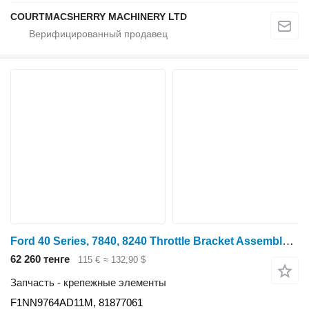
COURTMACSHERRY MACHINERY LTD
Ford 40 Series, 7840, 8240 Throttle Bracket Assembly F1nn9764ad11m, 8 F1NN9764AD11M для трактора колесного
62 260 тенге
115 €
≈ 132,90 $
Запчасть - крепежные элементы
F1NN9764AD11M, 81877061