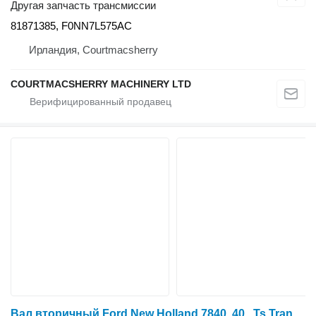
Другая запчасть трансмиссии
81871385, F0NN7L575AC
Ирландия, Courtmacsherry
COURTMACSHERRY MACHINERY LTD
Вал вторичный Ford New Holland 7840, 40 , Ts Transmission Shaft Output 81871990, F F1NN7C245BA для трактора колесного