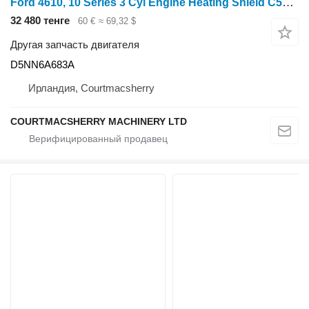
Ford 4610, 10 Series 3 Cyl Engine Heating Shield C5nn6a683k D5NN6A683A для трактора колесного
32 480 тенге
60 €
≈ 69,32 $
Другая запчасть двигателя
D5NN6A683A
Ирландия, Courtmacsherry
COURTMACSHERRY MACHINERY LTD