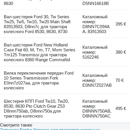
8630
D5NN16618B
Вал-шестерня Ford 30, Tw Series
Каталожный
Tw25, Tw5, Tw10, Tw20 Main Shaft
номер:
395 €
83913503, D8nn7c для трактора
D8NN7C094A
колесного Ford 8530, 8630, 8730
A, 83913503
Вал-шестерня Ford New Holland
Каталожный
Case Fiat 60, M, Tm, T7, Mxm Series
номер:
380 €
Tm125 Transmissi для трактора
5162246
колесного 8360 Range CommaNd
Вилка переключения передач Ford
Каталожный
10 Series Transmission Fork
номер:
70 €
E0nn7z027aa, для трактора
E0NN7Z027AB
колесного
Шестерня КПП Ford Tw10, Tw20,
Каталожный
8530, 8630 Pto Clutch Gear Z53
номер:
495 €
D8nnn750ab, D8nnn750a для
D8NNN750AB,
трактора колесного
D8NNN750AC
Смотрите также
Запчасти Ford в Украине для тракторов колесных