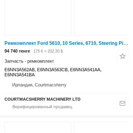
Ремкомплект Ford 5610, 10 Series, 6710, Steering Pipes Kit E6nn3a562ab, E6nn3a563 E6NN3A562AB для трактора колесного
94 740 тенге
175 €
≈ 202,20 $
Запчасть - ремкомплект
E6NN3A562AB, E6NN3A563CB, E6NN3A541AA,
E6NN3A541BA
Ирландия, Courtmacsherry
COURTMACSHERRY MACHINERY LTD