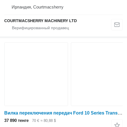
Ирландия, Courtmacsherry
COURTMACSHERRY MACHINERY LTD
Вилка переключения передач Ford 10 Series Transmission Fork E0nn7z027aa, E0NN7Z027AB для трактора колесного
37 890 тенге
70 €
≈ 80,88 $