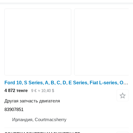
Ford 10, S Series, A, B, C, D, E Series, Fiat L-series, Oil Filler Ca 83907851 для трактора колесного
4 872 тенге
9 €
≈ 10,40 $
Другая запчасть двигателя
83907851
Ирландия, Courtmacsherry