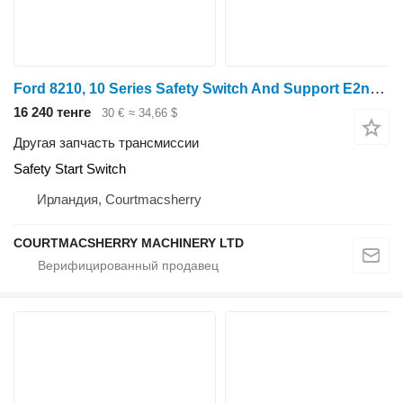
Ford 8210, 10 Series Safety Switch And Support E2nn7z170ab,e2nn7z171a для трактора колесного Ford 5110, 5610, 6410, 6610, 6710, 6810, 7410, 7810, 7610, 7710, 7910, 8210
16 240 тенге
30 €
≈ 34,66 $
Другая запчасть трансмиссии
Safety Start Switch
Ирландия, Courtmacsherry
COURTMACSHERRY MACHINERY LTD