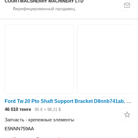
COURTMACSHERRY MACHINERY LTD
Ford Tw 20 Pto Shaft Support Bracket D8nnb741ab, 83955172, E5NNN759AA для трактора колесного
46 010 тенге
85 €
≈ 98,21 $
Запчасть - крепежные элементы
E5NNN759AA