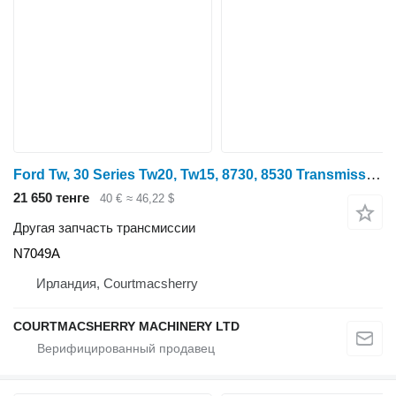
Ford Tw, 30 Series Tw20, Tw15, 8730, 8530 Transmission Retainer Plate N7049A для трактора колесного Ford 8730, 8830, 8630, 8530
21 650 тенге
40 €
≈ 46,22 $
Другая запчасть трансмиссии
N7049A
Ирландия, Courtmacsherry
COURTMACSHERRY MACHINERY LTD