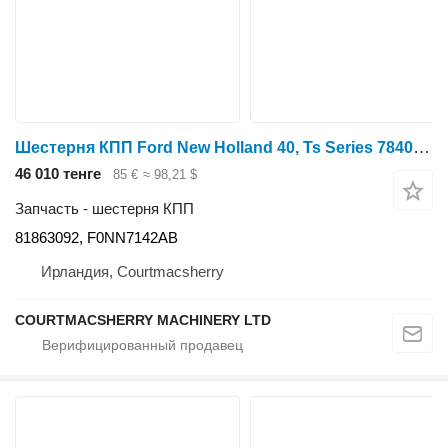
Шестерня КПП Ford New Holland 40, Ts Series 7840 Reverse Gear Z 31 81863092, F0nn7 для трактора колесного
46 010 тенге
85 €
≈ 98,21 $
Запчасть - шестерня КПП
81863092, F0NN7142AB
Ирландия, Courtmacsherry
COURTMACSHERRY MACHINERY LTD