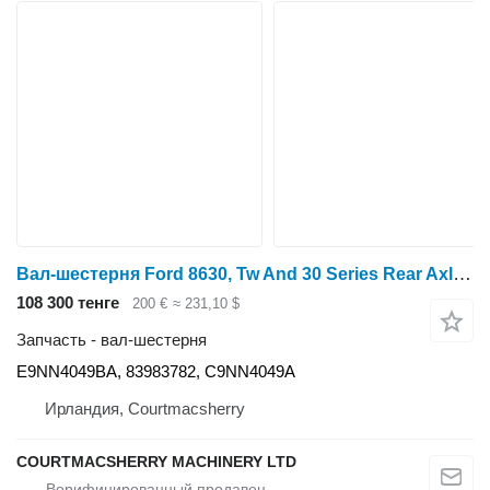
Вал-шестерня Ford 8630, Tw And 30 Series Rear Axle Shaft Gear 17 T E9nn4049ba E9NN4049BA для трактора колесного
108 300 тенге
200 €
≈ 231,10 $
Запчасть - вал-шестерня
E9NN4049BA, 83983782, C9NN4049A
Ирландия, Courtmacsherry
COURTMACSHERRY MACHINERY LTD