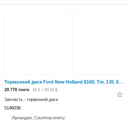
Тормозной диск Ford New Holland 8160, Tm, 130, 60, M Parking Brake Hand Brake Disc K 5146036 для трактора колесного
29 770 тенге
55 €
≈ 63,55 $
Запчасть - тормозной диск
5146036
Ирландия, Courtmacsherry