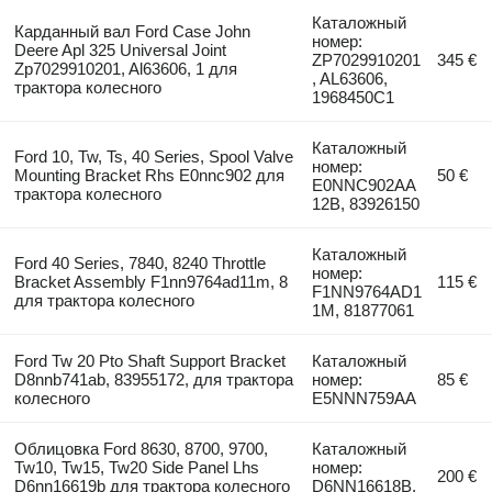
Каталожный
Карданный вал Ford Case John
номер:
Deere Apl 325 Universal Joint
ZP7029910201
345 €
Zp7029910201, Al63606, 1 для
, AL63606,
трактора колесного
1968450C1
Каталожный
Ford 10, Tw, Ts, 40 Series, Spool Valve
номер:
Mounting Bracket Rhs E0nnc902 для
50 €
E0NNC902AA
трактора колесного
12B, 83926150
Каталожный
Ford 40 Series, 7840, 8240 Throttle
номер:
Bracket Assembly F1nn9764ad11m, 8
115 €
F1NN9764AD1
для трактора колесного
1M, 81877061
Ford Tw 20 Pto Shaft Support Bracket
Каталожный
D8nnb741ab, 83955172, для трактора
номер:
85 €
колесного
E5NNN759AA
Облицовка Ford 8630, 8700, 9700,
Каталожный
Tw10, Tw15, Tw20 Side Panel Lhs
номер:
200 €
D6nn16619b для трактора колесного
D6NN16618B,