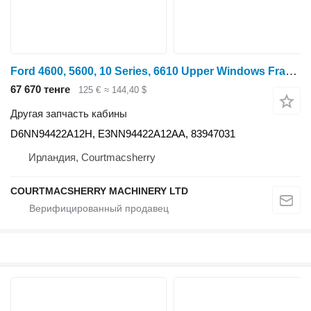
Ford 4600, 5600, 10 Series, 6610 Upper Windows Frame Q Cab Welded D6n D6NN94422A12H для трактора колесного
67 670 тенге
125 €
≈ 144,40 $
Другая запчасть кабины
D6NN94422A12H, E3NN94422A12AA, 83947031
Ирландия, Courtmacsherry
COURTMACSHERRY MACHINERY LTD