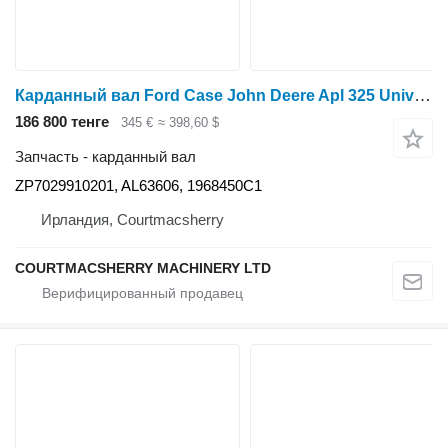
Карданный вал Ford Case John Deere Apl 325 Universal Joint Zp7029910201, Al63606, 1 ZP7029910201 для трактора колесного
186 800 тенге
345 €
≈ 398,60 $
Запчасть - карданный вал
ZP7029910201, AL63606, 1968450C1
Ирландия, Courtmacsherry
COURTMACSHERRY MACHINERY LTD