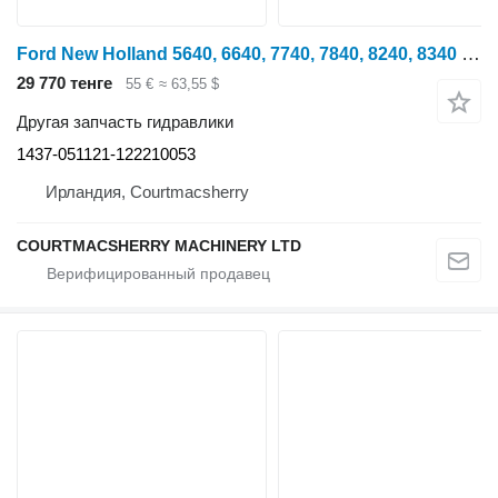
Ford New Holland 5640, 6640, 7740, 7840, 8240, 8340 Hydraulic Pump Ge 1437-051121-122210053 для трактора колесного
29 770 тенге
55 €
≈ 63,55 $
Другая запчасть гидравлики
1437-051121-122210053
Ирландия, Courtmacsherry
COURTMACSHERRY MACHINERY LTD