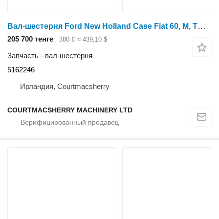
Вал-шестерня Ford New Holland Case Fiat 60, M, Tm, T7, Mxm Series Tm125 Transmissi 5162246 для трактора колесного 8360 Range CommaNd
205 700 тенге
380 €
≈ 439,10 $
Запчасть - вал-шестерня
5162246
Ирландия, Courtmacsherry
COURTMACSHERRY MACHINERY LTD