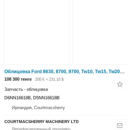
Облицовка Ford 8630, 8700, 9700, Tw10, Tw15, Tw20 Side Panel Lhs D6nn16619b D6NN16618B для трактора колесного 8630
108 300 тенге
200 €
≈ 231,10 $
Запчасть - облицовка
D6NN16618B, D5NN16618B
Ирландия, Courtmacsherry
COURTMACSHERRY MACHINERY LTD