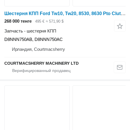
Шестерня КПП Ford Tw10, Tw20, 8530, 8630 Pto Clutch Gear Z53 D8nnn750ab, D8nnn750a D8NNN750AB для трактора колесного
268 000 тенге
495 €
≈ 571,90 $
Запчасть - шестерня КПП
D8NNN750AB, D8NNN750AC
Ирландия, Courtmacsherry
COURTMACSHERRY MACHINERY LTD