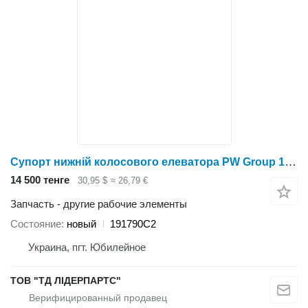
Супорт нижній колосового елеватора PW Group 191790C2 для зерноуборочного комбайна
14 500 тенге
30,95 $
≈ 26,79 €
Запчасть - другие рабочие элементы
Состояние
новый
191790C2
Украина, пгт. Юбилейное
ТОВ "ТД ЛІДЕРПАРТС"