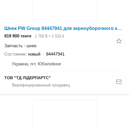
Шнек PW Group 84447941 для зерноуборочного комбайна 5088, 5130
819 900 тенге
1 750 $
≈ 1 515 €
Запчасть - шнек
Состояние
новый
84447941
Украина, пгт. Юбилейное
ТОВ "ТД ЛІДЕРПАРТС"