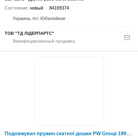
Состояние
новый
84169374
Украина, пгт. Юбилейное
ТОВ "ТД ЛІДЕРПАРТС"
Подовжувач пружин скатної дошки PW Group 1994858C1 для зерноуборочного комбайна Case IH 2388