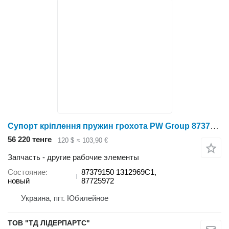
Супорт кріплення пружин грохота PW Group 87379150 для зерноуборочного комбайна
56 220 тенге
120 $
≈ 103,90 €
Запчасть - другие рабочие элементы
Состояние
87379150 1312969C1,
новый
87725972
Украина, пгт. Юбилейное
ТОВ "ТД ЛІДЕРПАРТС"