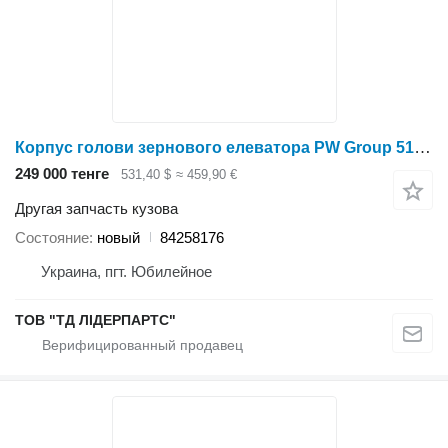
Корпус голови зернового елеватора PW Group 5130, , 84128 84258176 для зерноуборочного комбайна
249 000 тенге
531,40 $
≈ 459,90 €
Другая запчасть кузова
Состояние
новый
84258176
Украина, пгт. Юбилейное
ТОВ "ТД ЛІДЕРПАРТС"