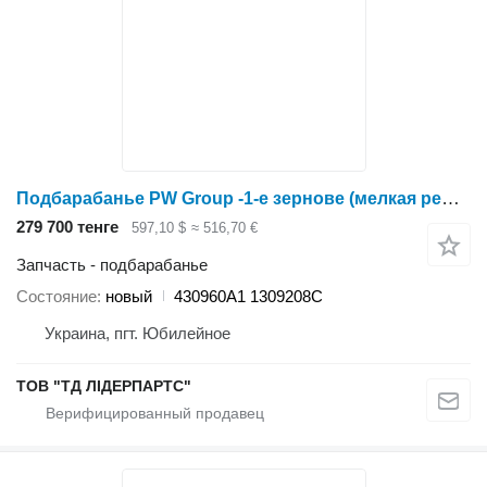
Подбарабанье PW Group -1-е зернове (мелкая решітка) 430960A1 для зерноуборочного комбайна Case IH 2366
279 700 тенге
597,10 $
≈ 516,70 €
Запчасть - подбарабанье
Состояние
новый
430960A1 1309208C
Украина, пгт. Юбилейное
ТОВ "ТД ЛІДЕРПАРТС"