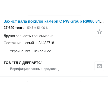
Захист вала похилої камери C PW Group R9080 84482718 для зерноуборочного комбайна
27 640 тенге
59 $
≈ 51,06 €
Другая запчасть трансмиссии
Состояние
новый
84482718
Украина, пгт. Юбилейное
ТОВ "ТД ЛІДЕРПАРТС"