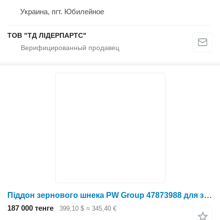
Украина, пгт. Юбилейное
ТОВ "ТД ЛІДЕРПАРТС"
Піддон зернового шнека PW Group 47873988 для зерноуборочного комбайна Case IH 7140
187 000 тенге
399,10 $
≈ 345,40 €