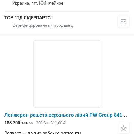
Украина, пгт. Юбилейное
ТОВ "ТД ЛІДЕРПАРТС"
Лонжерон решета верхнього лівий PW Group 84169374 для зерноуборочного комбайна
168 700 тенге
360 $
≈ 311,60 €
Запчасть - другие рабочие элементы