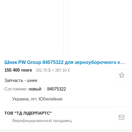
Шнек PW Group 84075322 для зерноуборочного комбайна Case IH 5088
155 400 тенге
331,70 $
≈ 287,10 €
Запчасть - шнек
Состояние
новый
84075322
Украина, пгт. Юбилейное
ТОВ "ТД ЛІДЕРПАРТС"