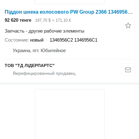
Піддон шнека колосового PW Group 2366 1346956C2 для зерноуборочного комбайна
92 620 тенге
197,70 $
≈ 171,10 €
Запчасть - другие рабочие элементы
Состояние
новый
1346956C2 1346956C1
Украина, пгт. Юбилейное
ТОВ "ТД ЛІДЕРПАРТС"