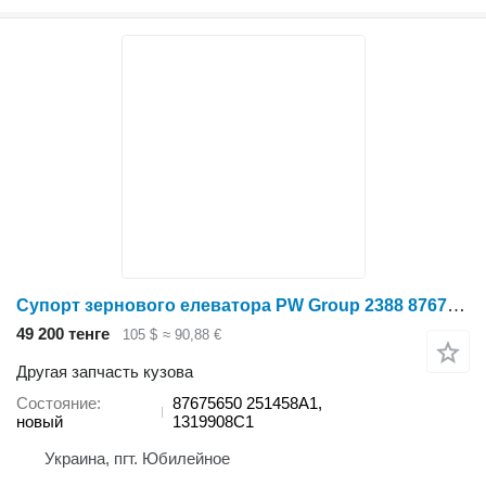
Супорт зернового елеватора PW Group 2388 87675650 для зерноуборочного комбайна
49 200 тенге
105 $
≈ 90,88 €
Другая запчасть кузова
Состояние
87675650 251458A1,
новый
1319908C1
Украина, пгт. Юбилейное