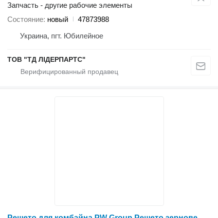
Запчасть - другие рабочие элементы
Состояние
новый
47873988
Украина, пгт. Юбилейное
ТОВ "ТД ЛІДЕРПАРТС"
Решето для комбайна PW Group Решето зернове верхнє (66-я серія) 1-1/8" = 28,6 mm 1386 1957316C7 для зерноуборочного комбайна