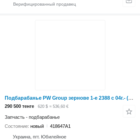
Подбарабанье PW Group зернове 1-е 2388 с 04г.- (мелкая решітка) 418647A1 для зерноуборочного комбайна
290 500 тенге
620 $
≈ 536,60 €
Запчасть - подбарабанье
Состояние
новый
418647A1
Украина, пгт. Юбилейное