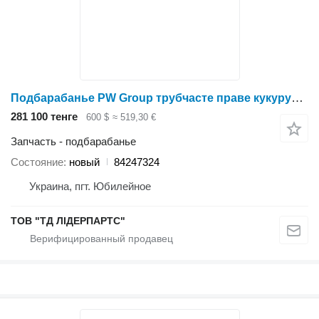
Подбарабанье PW Group трубчасте праве кукурудзяне 84247324 для зерноуборочного комбайна
281 100 тенге
600 $
≈ 519,30 €
Запчасть - подбарабанье
Состояние
новый
84247324
Украина, пгт. Юбилейное
ТОВ "ТД ЛІДЕРПАРТС"