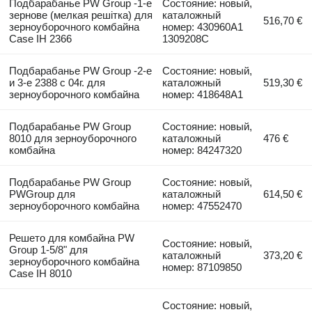
Подбарабанье PW Group -1-е
Состояние: новый,
зернове (мелкая решітка) для
каталожный
516,70 €
зерноуборочного комбайна
номер: 430960A1
Case IH 2366
1309208C
Подбарабанье PW Group -2-е
Состояние: новый,
и 3-е 2388 с 04г. для
каталожный
519,30 €
зерноуборочного комбайна
номер: 418648A1
Подбарабанье PW Group
Состояние: новый,
8010 для зерноуборочного
каталожный
476 €
комбайна
номер: 84247320
Подбарабанье PW Group
Состояние: новый,
PWGroup для
каталожный
614,50 €
зерноуборочного комбайна
номер: 47552470
Решето для комбайна PW
Состояние: новый,
Group 1-5/8" для
каталожный
373,20 €
зерноуборочного комбайна
номер: 87109850
Case IH 8010
Состояние: новый,