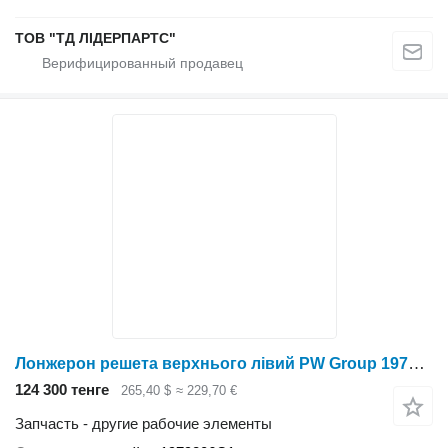
ТОВ "ТД ЛІДЕРПАРТС"
Лонжерон решета верхнього лівий PW Group 1979206C1 для зерноуборочного комбайна
124 300 тенге
265,40 $
≈ 229,70 €
Запчасть - другие рабочие элементы