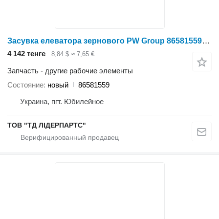
Засувка елеватора зернового PW Group 86581559 для зерноуборочного комбайна Case IH 5088
4 142 тенге
8,84 $
≈ 7,65 €
Запчасть - другие рабочие элементы
Состояние
новый
86581559
Украина, пгт. Юбилейное
ТОВ "ТД ЛІДЕРПАРТС"