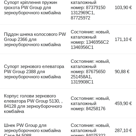
Супорт кріплення пружин
каталожный
грохота PW Group для
номер: 87379150
103,90 €
зерноуборочного комбайна
1312969C1,
87725972
Состояние: новый,
Піддон шнека колосового PW
каталожный
Group 2366 для
171,10 €
номер: 1346956C2
зерноуборочного комбайна
1346956C1
Состояние: новый,
Супорт зернового елеватора
каталожный
PW Group 2388 для
номер: 87675650
90,88 €
зерноуборочного комбайна
251458A1,
1319908C1
Корпус голови зернового
Состояние: новый,
елеватора PW Group 5130, ,
каталожный
459,90 €
84128 для зерноуборочного
номер: 84258176
комбайна
Шнек PW Group для
Состояние: новый,
зерноуборочного комбайна
каталожный
287,10 €
Case IH 5088
номер: 84075322