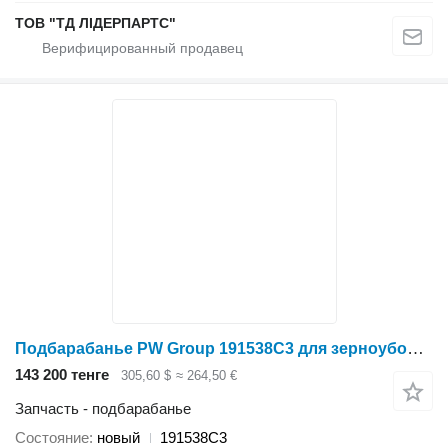
ТОВ "ТД ЛІДЕРПАРТС"
Подбарабанье PW Group 191538C3 для зерноуборочного комбайна Case IH 2366
143 200 тенге
305,60 $
≈ 264,50 €
Запчасть - подбарабанье
Состояние
новый
191538C3