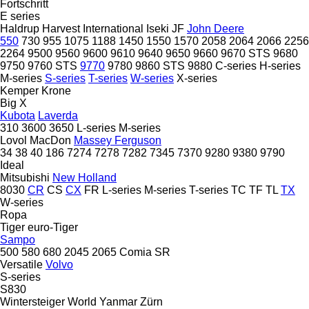
Fortschritt
E series
Haldrup
Harvest
International
Iseki
JF
John Deere
550
730
955
1075
1188
1450
1550
1570
2058
2064
2066
2256
2264
9500
9560
9600
9610
9640
9650
9660
9670 STS
9680
9750
9760 STS
9770
9780
9860 STS
9880
C-series
H-series
M-series
S-series
T-series
W-series
X-series
Kemper
Krone
Big X
Kubota
Laverda
310
3600
3650
L-series
M-series
Lovol
MacDon
Massey Ferguson
34
38
40
186
7274
7278
7282
7345
7370
9280
9380
9790
Ideal
Mitsubishi
New Holland
8030
CR
CS
CX
FR
L-series
M-series
T-series
TC
TF
TL
TX
W-series
Ropa
Tiger
euro-Tiger
Sampo
500
580
680
2045
2065
Comia
SR
Versatile
Volvo
S-series
S830
Wintersteiger
World
Yanmar
Zürn