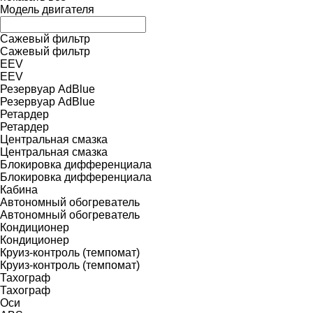
Модель двигателя
Сажевый фильтр
Сажевый фильтр
EEV
EEV
Резервуар AdBlue
Резервуар AdBlue
Ретардер
Ретардер
Центральная смазка
Центральная смазка
Блокировка дифференциала
Блокировка дифференциала
Кабина
Автономный обогреватель
Автономный обогреватель
Кондиционер
Кондиционер
Круиз-контроль (темпомат)
Круиз-контроль (темпомат)
Тахограф
Тахограф
Оси