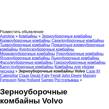
Разместить объявление
Agroline
»
Комбайны
»
Зерноуборочные комбайны
Кормоуборочные комбайны
Свеклоуборочные комбайны
Тыквоуборочные комбайны
Прицепные кормоуборочные
комбайны
Кукурузоуборочные комбайны
Морковоуборочные комбайны
Лукоуборочные комбайны
Ягодоуборочные комбайны
Льноуборочные комбайны
Фасолеуборочные комбайны
Горохоуборочные комбайны
Капустоуборочные комбайны
Комбайны для уборки
чеснока
»
Зерноуборочные комбайны Volvo
Case IH
Caterpillar
Claas
Deutz-Fahr
Fendt
John Deere
Massey
Ferguson
New Holland
Sampo
Ростсельмаш
»
Зерноуборочные
комбайны Volvo