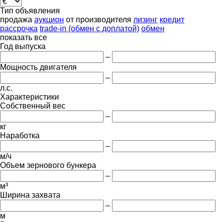
Тип объявления
продажа
аукцион
от производителя
лизинг
кредит
рассрочка
trade-in (обмен с доплатой)
обмен
показать все
Год выпуска
–
Мощность двигателя
–
л.с.
Характеристики
Собственный вес
–
кг
Наработка
–
м/ч
Объем зернового бункера
–
м³
Ширина захвата
–
м