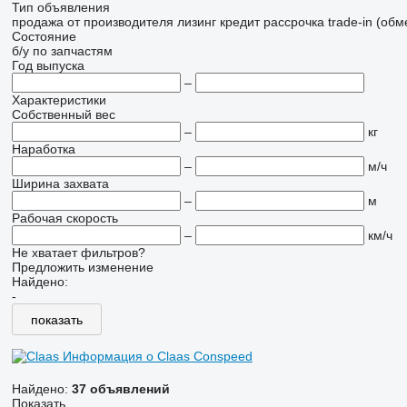
Тип объявления
продажа
от производителя
лизинг
кредит
рассрочка
trade-in (об
Состояние
б/у
по запчастям
Год выпуска
–
Характеристики
Собственный вес
–
кг
Наработка
–
м/ч
Ширина захвата
–
м
Рабочая скорость
–
км/ч
Не хватает фильтров?
Предложить изменение
Найдено:
-
показать
Информация о Claas Conspeed
Найдено:
37 объявлений
Показать