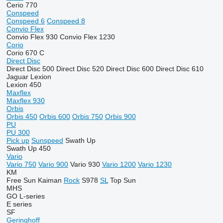
Cerio 770
Conspeed
Conspeed 6
Conspeed 8
Convio Flex
Convio Flex 930
Convio Flex 1230
Corio
Corio 670 C
Direct Disc
Direct Disc 500
Direct Disc 520
Direct Disc 600
Direct Disc 610
Jaguar
Lexion
Lexion 450
Maxflex
Maxflex 930
Orbis
Orbis 450
Orbis 600
Orbis 750
Orbis 900
PU
PU 300
Pick up
Sunspeed
Swath Up
Swath Up 450
Vario
Vario 750
Vario 900
Vario 930
Vario 1200
Vario 1230
KM
Free Sun
Kaiman
Rock
S978
SL
Top Sun
MHS
GO
L-series
E series
SF
Geringhoff