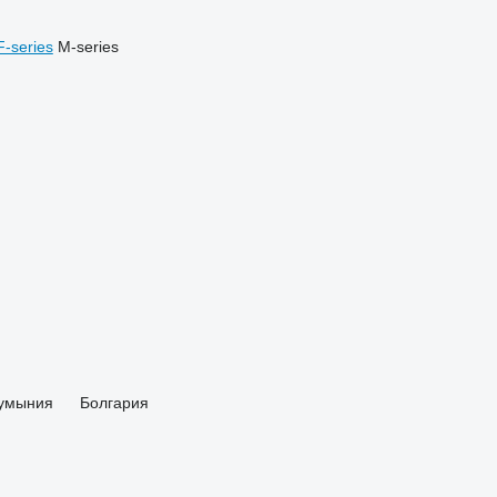
F-series
M-series
умыния
Болгария