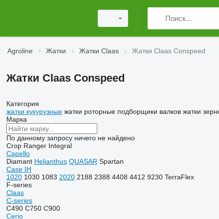
Agroline
Жатки
Жатки Claas
Жатки Claas Conspeed
Жатки Claas Conspeed
Категория
жатки кукурузные
жатки роторные
подборщики валков
жатки зер
Марка
По данному запросу ничего не найдено
Crop Ranger
Integral
Capello
Diamant
Helianthus
QUASAR
Spartan
Case IH
1020
1030
1083
2020
2188
2388
4408
4412
9230
TerraFlex
F-series
Claas
C-series
C490
C750
C900
Cerio