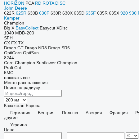
HORIZON
PCA
RD
ROTA DISC
John Deere
622R
625R
630B
630F
630R
630X
635D
635F
635R
635X
920
930
Kemper
Champion
Big X
EasyCollect
Easycut
XDisc
1040
MDD-200
SFH
CX
FX
TX
Drago GT
Drago NR8
Drago SR6
OptiCorn
OptiSun
8244
Corn Champion
Sunflower Champion
Profi Cut
КМС
показать все
Место расположения
Поиск по радиусу
Казахстан
Европа
Германия
Венгрия
Польша
Австрия
Франция
Р
другие
Украина
Цена
–