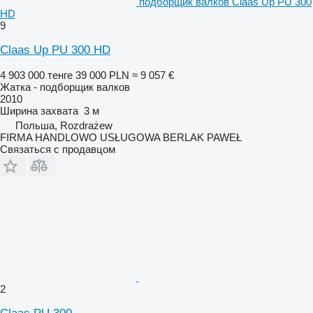
подборщик валков Claas Up PU 300
HD
9
Claas Up PU 300 HD
4 903 000 тенге
39 000 PLN
≈ 9 057 €
Жатка - подборщик валков
2010
Ширина захвата
3 м
Польша, Rozdrażew
FIRMA HANDLOWO USŁUGOWA BERLAK PAWEŁ
Связаться с продавцом
2