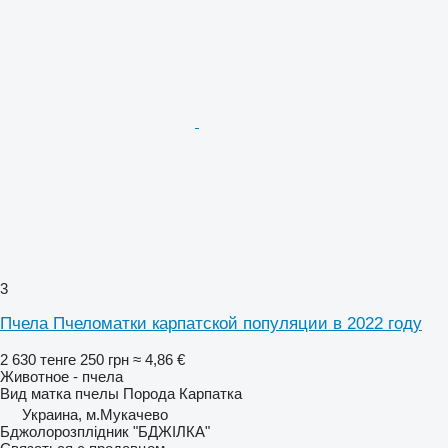
3
Пчела Пчеломатки карпатской популяции в 2022 году
2 630 тенге
250 грн
≈ 4,86 €
Животное - пчела
Вид
матка пчелы
Порода
Карпатка
Украина, м.Мукачево
Бджолорозплідник "БДЖІЛКА"