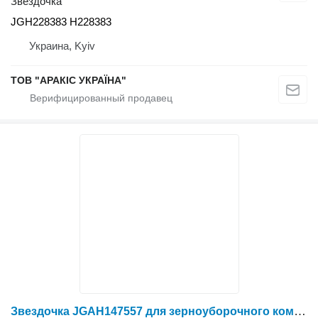
Звездочка
JGH228383 H228383
Украина, Kyiv
ТОВ "АРАКІС УКРАЇНА"
Звездочка JGAH147557 для зерноуборочного комбайна John Deere