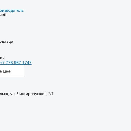
оизводитель
ний
одавца
кий
+7 776 967 1747
е мне
льск, ул. Чингирлауская, 7/1