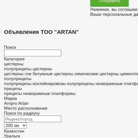
Нажимая, вы соглашае
Ваши персональные дан
Объявления ТОО "ARTAN"
Поиск
Категория
цистерны
полуприцепы цистерны
цистерны гсм
битумные цистерны
химические цистерны
цементо
полуприцепы
полуприцепы контейнеровозы
полуприцепы низкорамные платф
прицепы
прицепы низкорамные платформы
Марка
Arnpro
Artan
Место расположения
Поиск по радиусу
Казахстан
Уральск