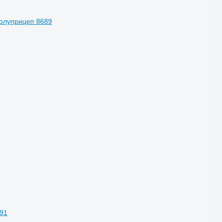
олуприцеп 8689
691