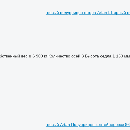
новый полуприцеп штора Artan Шторный п
бственный вес
6 900 кг
Количество осей
3
Высота седла
1 150 мм
новый Artan Полуприцеп контейнеровоз 8