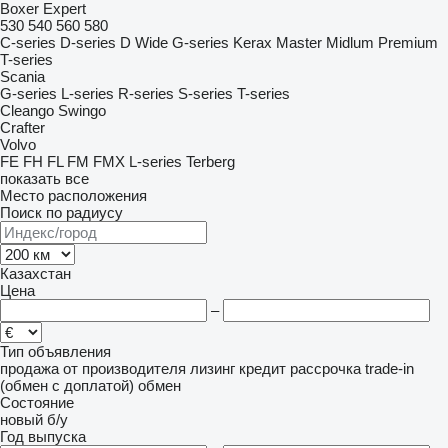
Boxer
Expert
530
540
560
580
C-series
D-series
D Wide
G-series
Kerax
Master
Midlum
Premium
T-series
Scania
G-series
L-series
R-series
S-series
T-series
Cleango
Swingo
Crafter
Volvo
FE
FH
FL
FM
FMX
L-series
Terberg
показать все
Место расположения
Поиск по радиусу
Казахстан
Цена
–
Тип объявления
продажа
от производителя
лизинг
кредит
рассрочка
trade-in
(обмен с доплатой)
обмен
Состояние
новый
б/у
Год выпуска