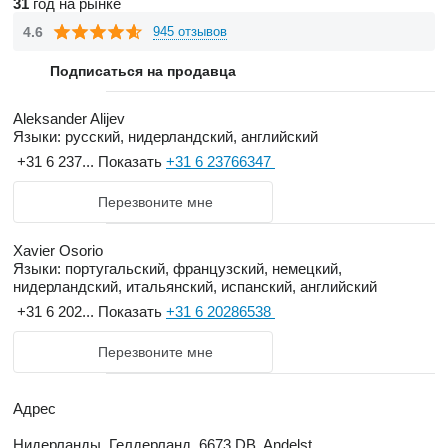
грузовой автомобиль по индивидуальному заказу, включая
31
год на рынке
необходимый вам кузов. Помимо немного подержанных
4.6
945 отзывов
автомобилей для санитарной очистки
Clean Mat Trucks
Подписаться на продавца
обладает большим товарным запасом подержанных
автомобилей неиндивидуального пользования. Парк в
Aleksander Alijev
среднем насчитывает 750 единиц.
Языки:
русский, нидерландский, английский
+31 6 237...
Показать
+31 6 23766347
модифицируется с вашими требованиями
Перезвоните мне
мы предлагаем полный пакет: ваш подержанный
автомобиль модифицируется в соответствии с вашими
Xavier Osorio
Языки:
португальский, французский, немецкий,
требованиями. Это может включать установку крана или
нидерландский, итальянский, испанский, английский
покраску в цвета вашей компании. Конечно, мы заботимся
+31 6 202...
Показать
+31 6 20286538
обо всем административном процессе, в том числе и для
экспорта. Наш отдел экспорта займется оформлением
Перезвоните мне
документов и транспортировкой.
Адрес
транспортное средство
Нидерланды, Гелдерланд, 6673 DB, Andelst,