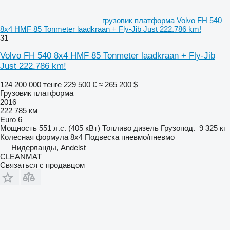
грузовик платформа Volvo FH 540
8x4 HMF 85 Tonmeter laadkraan + Fly-Jib Just 222.786 km!
31
Volvo FH 540 8x4 HMF 85 Tonmeter laadkraan + Fly-Jib
Just 222.786 km!
124 200 000 тенге
229 500 €
≈ 265 200 $
Грузовик платформа
2016
222 785 км
Euro 6
Мощность
551 л.с. (405 кВт)
Топливо
дизель
Грузопод.
9 325 кг
Колесная формула
8x4
Подвеска
пневмо/пневмо
Нидерланды, Andelst
CLEANMAT
Связаться с продавцом