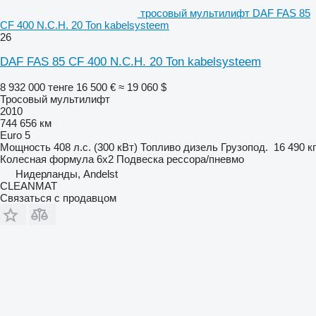
тросовый мультилифт DAF FAS 85
CF 400 N.C.H. 20 Ton kabelsysteem
26
DAF FAS 85 CF 400 N.C.H. 20 Ton kabelsysteem
8 932 000 тенге
16 500 €
≈ 19 060 $
Тросовый мультилифт
2010
744 656 км
Euro 5
Мощность
408 л.с. (300 кВт)
Топливо
дизель
Грузопод.
16 490 кг
Колесная формула
6x2
Подвеска
рессора/пневмо
Нидерланды, Andelst
CLEANMAT
Связаться с продавцом