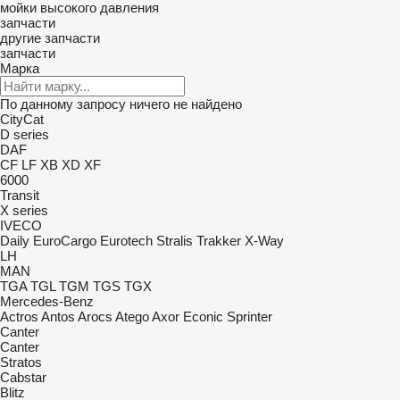
мойки высокого давления
запчасти
другие запчасти
запчасти
Марка
По данному запросу ничего не найдено
CityCat
D series
DAF
CF
LF
XB
XD
XF
6000
Transit
X series
IVECO
Daily
EuroCargo
Eurotech
Stralis
Trakker
X-Way
LH
MAN
TGA
TGL
TGM
TGS
TGX
Mercedes-Benz
Actros
Antos
Arocs
Atego
Axor
Econic
Sprinter
Canter
Canter
Stratos
Cabstar
Blitz