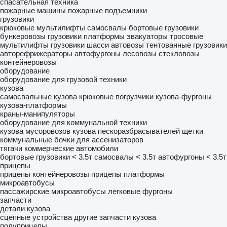
спасательная техника
пожарные машины
пожарные подъемники
грузовики
крюковые мультилифты
самосвалы
бортовые грузовики
бункеровозы
грузовики платформы
эвакуаторы
тросовые
мультилифты
грузовики шасси
автовозы
тентованные грузовики
авторефрижераторы
автофургоны
лесовозы
стекловозы
контейнеровозы
оборудование
оборудование для грузовой техники
кузова
самосвальные кузова
крюковые погрузчики
кузова-фургоны
кузова-платформы
краны-манипуляторы
оборудование для коммунальной техники
кузова мусоровозов
кузова пескоразбрасывателей
щетки
коммунальные
бочки для ассенизаторов
тягачи
коммерческие автомобили
бортовые грузовики < 3.5т
самосвалы < 3.5т
автофургоны < 3.5т
прицепы
прицепы контейнеровозы
прицепы платформы
микроавтобусы
пассажирские микроавтобусы
легковые фургоны
запчасти
детали кузова
сцепные устройства
другие запчасти кузова
полуприцепы