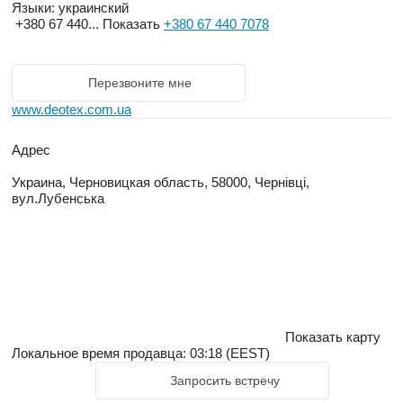
чтобы продолжать двигаться к своей конечной цели - стать
Языки:
украинский
+380 67 440...
Показать
+380 67 440 7078
ведущем предприятием мирового уровня, способнм
создавать реальные ценности.
XCMG для вашего успеха!
Перезвоните мне
www.deotex.com.ua
Адрес
Украина, Черновицкая область, 58000, Чернівці,
вул.Лубенська
Показать карту
Локальное время продавца: 03:18 (EEST)
Запросить встречу