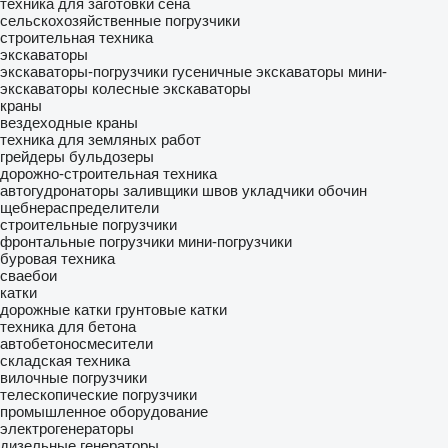
техника для заготовки сена
сельскохозяйственные погрузчики
строительная техника
экскаваторы
экскаваторы-погрузчики
гусеничные экскаваторы
мини-
экскаваторы
колесные экскаваторы
краны
вездеходные краны
техника для земляных работ
грейдеры
бульдозеры
дорожно-строительная техника
автогудронаторы
заливщики швов
укладчики обочин
щебнераспределители
строительные погрузчики
фронтальные погрузчики
мини-погрузчики
буровая техника
сваебои
катки
дорожные катки
грунтовые катки
техника для бетона
автобетоносмесители
складская техника
вилочные погрузчики
телескопические погрузчики
промышленное оборудование
электрогенераторы
дизельные генераторы