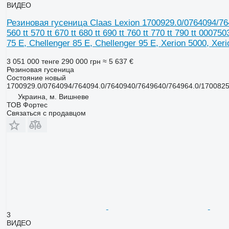
ВИДЕО
Резиновая гусеница Claas Lexion 1700929.0/0764094/764
560 tt 570 tt 670 tt 680 tt 690 tt 760 tt 770 tt 790 tt 
75 E, Chellenger 85 E, Chellenger 95 E, Xerion 5000, Xeri
3 051 000 тенге
290 000 грн
≈ 5 637 €
Резиновая гусеница
Состояние
новый
1700929.0/0764094/764094.0/7640940/7649640/764964.0/17008250
Украина, м. Вишневе
ТОВ Фортес
Связаться с продавцом
3
ВИДЕО