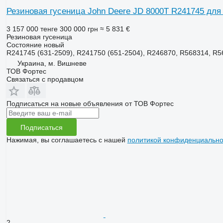
Резиновая гусеница John Deere JD 8000T R241745 для тр
3 157 000 тенге
300 000 грн
≈ 5 831 €
Резиновая гусеница
Состояние
новый
R241745 (631-2509), R241750 (651-2504), R246870, R568314, R5
Украина, м. Вишневе
ТОВ Фортес
Связаться с продавцом
Подписаться на новые объявления от ТОВ Фортес
Подписаться
Нажимая, вы соглашаетесь с нашей
политикой конфиденциально
2