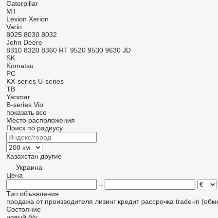
Caterpillar
MT
Lexion
Xerion
Vario
8025
8030
8032
John Deere
8310
8320
8360 RT
9520
9530
9630
JD
SK
Komatsu
PC
KX-series
U-series
TB
Yanmar
B-series
Vio
показать все
Место расположения
Поиск по радиусу
Казахстан
другие
Украина
Цена
–
Тип объявления
продажа
от производителя
лизинг
кредит
рассрочка
trade-in (об
Состояние
новый
б/у