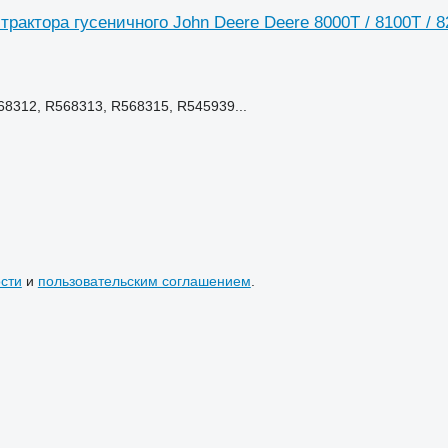
актора гусеничного John Deere Deere 8000T / 8100T / 82
68312, R568313, R568315, R545939...
сти
и
пользовательским соглашением
.