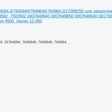
094.0/7640940/7649640/764964.0/17008250 для зерноубороч
0007503562, 7503562 0007640940 0007649650 0007649640 00170
on 4500, Xerion 12.650
, 25764094, 7640940, 7649640, 764964,...