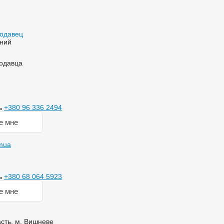
родавец
ний
одавца
ь
+380 96 336 2494
е мне
omua
ь
+380 68 064 5923
е мне
асть, м. Вишневе