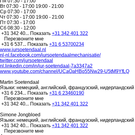
Пн
07:30 - 17:00
Вт
07:30 - 17:00 19:00 - 21:00
Ср
07:30 - 17:00
Чт
07:30 - 17:00 19:00 - 21:00
Пт
07:30 - 17:00
Сб
08:30 - 12:00
+31 342 40...
Показать
+31 342 401 322
Перезвоните мне
+31 6 537...
Показать
+31 6 53700234
www.jursoetendaal.nl
nl-nl.facebook.com/jursoetendaalmechanisatie/
twitter.com/jursoetendaal
nl.linkedin.com/in/jur-soetendaal-7a3347a2
www.youtube.com/channel/UCaOaHBo55Nw29-U5tM9YfLQ
Martin Soetendaal
Языки:
немецкий, английский, французский, нидерландский
+31 6 234...
Показать
+31 6 23460190
Перезвоните мне
+31 342 40...
Показать
+31 342 401 322
Simone Jongbloed
Языки:
немецкий, английский, французский, нидерландский
+31 342 40...
Показать
+31 342 401 322
Перезвоните мне