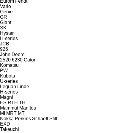
Eurom
Fendt
Vario
Genie
GR
Giant
SK
Hyster
H-series
JCB
926
John Deere
2520
6230
Gator
Komatsu
PW
Kubota
U-series
Leguan
Linde
H-series
Magni
ES
RTH
TH
Mammut
Manitou
MI
MRT
MT
Nokka
Perkins
Schaeff
Still
EXD
Takeuchi