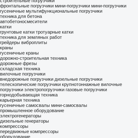
строительные погрузчики
фронтальные погрузчики
мини-погрузчики
мини-погрузчики
гусеничные
мультифункциональные погрузчики
техника для бетона
автобетоносмесители
катки
грунтовые катки
тротуарные катки
техника для земляных работ
грейдеры
виброплиты
краны
гусеничные краны
дорожно-строительная техника
дорожные фрезы
складская техника
вилочные погрузчики
внедорожные погрузчики
дизельные погрузчики
телескопические погрузчики
крупнотоннажные вилочные
погрузчики
электропогрузчики
газовые погрузчики
горнодобывающая техника
карьерная техника
гусеничные самосвалы
мини-самосвалы
промышленное оборудование
электрогенераторы
дизельные генераторы
компрессоры
передвижные компрессоры
оборудование