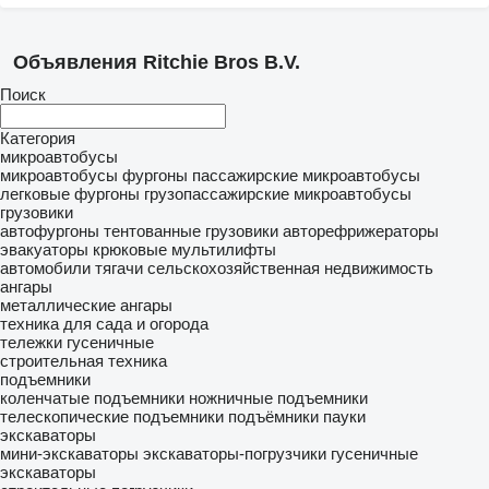
Объявления Ritchie Bros B.V.
Поиск
Категория
микроавтобусы
микроавтобусы фургоны
пассажирские микроавтобусы
легковые фургоны
грузопассажирские микроавтобусы
грузовики
автофургоны
тентованные грузовики
авторефрижераторы
эвакуаторы
крюковые мультилифты
автомобили
тягачи
сельскохозяйственная недвижимость
ангары
металлические ангары
техника для сада и огорода
тележки гусеничные
строительная техника
подъемники
коленчатые подъемники
ножничные подъемники
телескопические подъемники
подъёмники пауки
экскаваторы
мини-экскаваторы
экскаваторы-погрузчики
гусеничные
экскаваторы