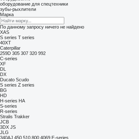
оборудование для спецтехники
зубы-рыхлители
Марка
По данному запросу ничего не найдено
XAS
S series
T series
40XT
Caterpillar
259D
305
307
320
992
C-series
XF
DL
DX
Ducato
Scudo
S series
Z series
BG
HD
H-series
HA
S-series
R-series
Stralis
Trakker
JCB
3DX
JS
JLG
340AJ
450
510
800
4069
E-series