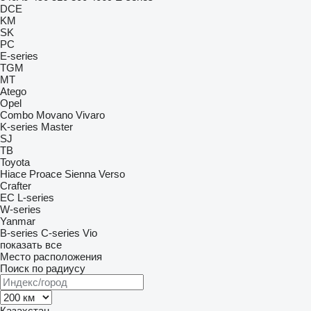
DCE
KM
SK
PC
E-series
TGM
MT
Atego
Opel
Combo
Movano
Vivaro
K-series
Master
SJ
TB
Toyota
Hiace
Proace
Sienna
Verso
Crafter
EC
L-series
W-series
Yanmar
B-series
C-series
Vio
показать все
Место расположения
Поиск по радиусу
Казахстан