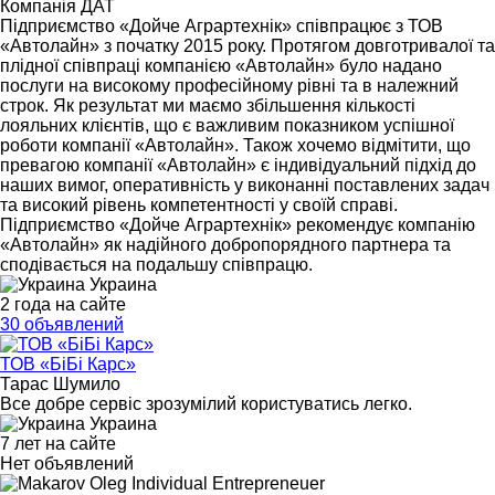
Компанія ДАТ
Підприємство «Дойче Аграртехнік» співпрацює з ТОВ
«Автолайн» з початку 2015 року. Протягом довготривалої та
плідної співпраці компанією «Автолайн» було надано
послуги на високому професійному рівні та в належний
строк. Як результат ми маємо збільшення кількості
лояльних клієнтів, що є важливим показником успішної
роботи компанії «Автолайн». Також хочемо відмітити, що
превагою компанії «Автолайн» є індивідуальний підхід до
наших вимог, оперативність у виконанні поставлених задач
та високий рівень компетентності у своїй справі.
Підприємство «Дойче Аграртехнік» рекомендує компанію
«Автолайн» як надійного добропорядного партнера та
сподівається на подальшу співпрацю.
Украина
2 года на сайте
30 объявлений
ТОВ «БіБі Карс»
Тарас Шумило
Все добре сервіс зрозумілий користуватись легко.
Украина
7 лет на сайте
Нет объявлений