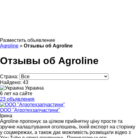
Разместить объявление
Agroline
»
Отзывы об Agroline
Отзывы об Agroline
Страна:
Найдено:
43
Украина
6 лет на сайте
23 объявления
ООО "Агротехзапчастини"
Ірина
Agroline пропонує за цілком прийнятну ціну просте та
зручне налаштування оголошень, їхній експорт на сторінку
у соцмережах, а також дає можливість розміщати відео з
You Tube в описі оголошень. Перевагою цього