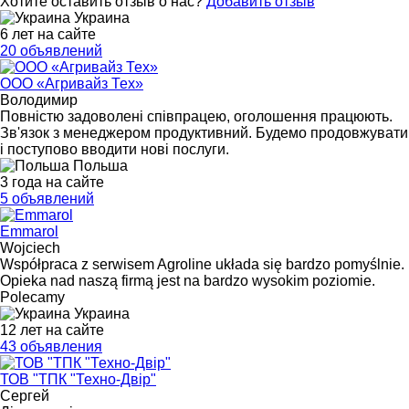
Хотите оставить отзыв о нас?
Добавить отзыв
Украина
6 лет на сайте
20 объявлений
ООО «Агривайз Тех»
Володимир
Повністю задоволені співпрацею, оголошення працюють.
Зв'язок з менеджером продуктивний. Будемо продовжувати
і поступово вводити нові послуги.
Польша
3 года на сайте
5 объявлений
Emmarol
Wojciech
Współpraca z serwisem Agroline układa się bardzo pomyślnie.
Opieka nad naszą firmą jest na bardzo wysokim poziomie.
Polecamy
Украина
12 лет на сайте
43 объявления
ТОВ "ТПК "Техно-Двір"
Сергей