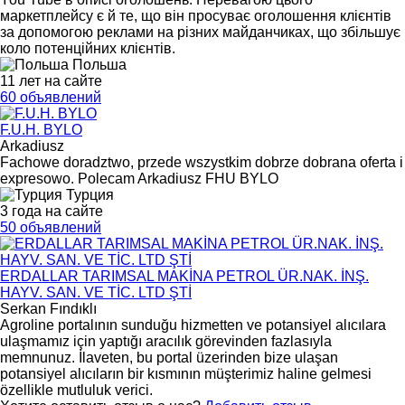
маркетплейсу є й те, що він просуває оголошення клієнтів
за допомогою реклами на різних майданчиках, що збільшує
коло потенційних клієнтів.
Польша
11 лет на сайте
60 объявлений
F.U.H. BYLO
Arkadiusz
Fachowe doradztwo, przede wszystkim dobrze dobrana oferta i
expresowo. Polecam Arkadiusz FHU BYLO
Турция
3 года на сайте
50 объявлений
ERDALLAR TARIMSAL MAKİNA PETROL ÜR.NAK. İNŞ.
HAYV. SAN. VE TİC. LTD ŞTİ
Serkan Fındıklı
Agroline portalının sunduğu hizmetten ve potansiyel alıcılara
ulaşmamız için yaptığı aracılık görevinden fazlasıyla
memnunuz. İlaveten, bu portal üzerinden bize ulaşan
potansiyel alıcıların bir kısmının müşterimiz haline gelmesi
özellikle mutluluk verici.