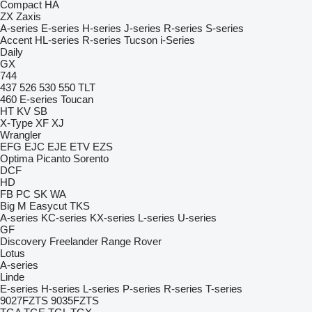
Compact
HA
ZX
Zaxis
A-series
E-series
H-series
J-series
R-series
S-series
Accent
HL-series
R-series
Tucson
i-Series
Daily
GX
744
437
526
530
550
TLT
460
E-series
Toucan
HT
KV
SB
X-Type
XF
XJ
Wrangler
EFG
EJC
EJE
ETV
EZS
Optima
Picanto
Sorento
DCF
HD
FB
PC
SK
WA
Big M
Easycut
TKS
A-series
KC-series
KX-series
L-series
U-series
GF
Discovery
Freelander
Range Rover
Lotus
A-series
Linde
E-series
H-series
L-series
P-series
R-series
T-series
9027FZTS
9035FZTS