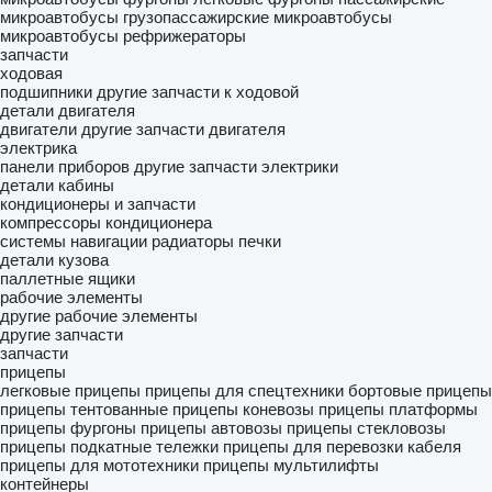
микроавтобусы
грузопассажирские микроавтобусы
микроавтобусы рефрижераторы
запчасти
ходовая
подшипники
другие запчасти к ходовой
детали двигателя
двигатели
другие запчасти двигателя
электрика
панели приборов
другие запчасти электрики
детали кабины
кондиционеры и запчасти
компрессоры кондиционера
системы навигации
радиаторы печки
детали кузова
паллетные ящики
рабочие элементы
другие рабочие элементы
другие запчасти
запчасти
прицепы
легковые прицепы
прицепы для спецтехники
бортовые прицепы
прицепы тентованные
прицепы коневозы
прицепы платформы
прицепы фургоны
прицепы автовозы
прицепы стекловозы
прицепы подкатные тележки
прицепы для перевозки кабеля
прицепы для мототехники
прицепы мультилифты
контейнеры