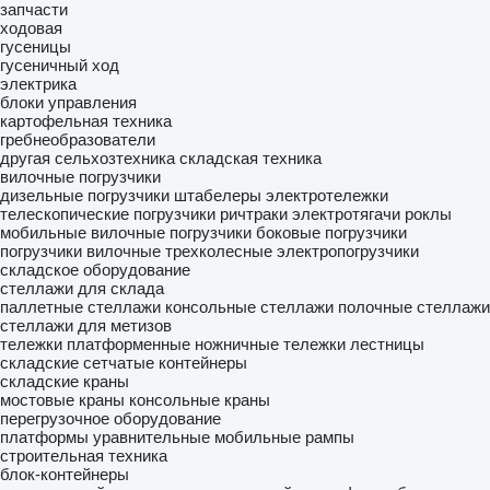
запчасти
ходовая
гусеницы
гусеничный ход
электрика
блоки управления
картофельная техника
гребнеобразователи
другая сельхозтехника
складская техника
вилочные погрузчики
дизельные погрузчики
штабелеры
электротележки
телескопические погрузчики
ричтраки
электротягачи
роклы
мобильные вилочные погрузчики
боковые погрузчики
погрузчики вилочные трехколесные
электропогрузчики
складское оборудование
стеллажи для склада
паллетные стеллажи
консольные стеллажи
полочные стеллажи
стеллажи для метизов
тележки платформенные
ножничные тележки
лестницы
складские
сетчатые контейнеры
складские краны
мостовые краны
консольные краны
перегрузочное оборудование
платформы уравнительные
мобильные рампы
строительная техника
блок-контейнеры