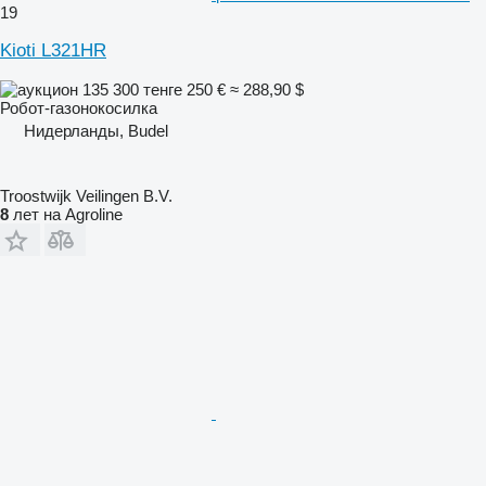
19
Kioti L321HR
135 300 тенге
250 €
≈ 288,90 $
Робот-газонокосилка
Нидерланды, Budel
Troostwijk Veilingen B.V.
8
лет на Agroline