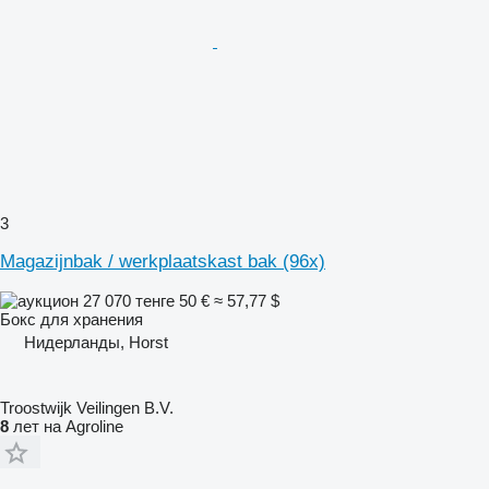
3
Magazijnbak / werkplaatskast bak (96x)
27 070 тенге
50 €
≈ 57,77 $
Бокс для хранения
Нидерланды, Horst
Troostwijk Veilingen B.V.
8
лет на Agroline