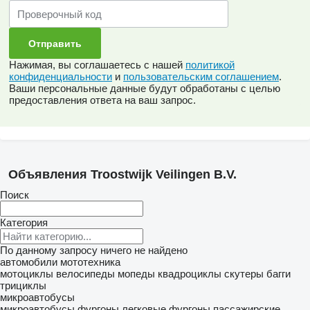
Нажимая, вы соглашаетесь с нашей
политикой
конфиденциальности
и
пользовательским соглашением
.
Ваши персональные данные будут обработаны с целью
предоставления ответа на ваш запрос.
Объявления Troostwijk Veilingen B.V.
Поиск
Категория
По данному запросу ничего не найдено
автомобили
мототехника
мотоциклы
велосипеды
мопеды
квадроциклы
скутеры
багги
трициклы
микроавтобусы
микроавтобусы фургоны
легковые фургоны
пассажирские