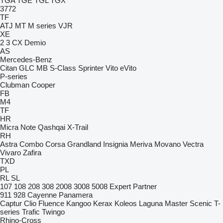
TGA
TGE
TGL
TGX
3772
TF
ATJ
MT
M series
VJR
XE
2
3
CX
Demio
AS
Mercedes-Benz
Citan
GLC
MB
S-Class
Sprinter
Vito
eVito
P-series
Clubman
Cooper
FB
M4
TF
HR
Micra
Note
Qashqai
X-Trail
RH
Astra
Combo
Corsa
Grandland
Insignia
Meriva
Movano
Vectra
Vivaro
Zafira
TXD
PL
RL
SL
107
108
208
308
2008
3008
5008
Expert
Partner
911
928
Cayenne
Panamera
Captur
Clio
Fluence
Kangoo
Kerax
Koleos
Laguna
Master
Scenic
T-
series
Trafic
Twingo
Rhino-Cross