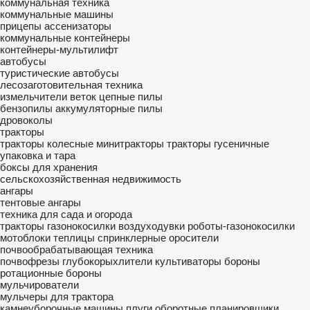
коммунальная техника
коммунальные машины
прицепы ассенизаторы
коммунальные контейнеры
контейнеры-мультилифт
автобусы
туристические автобусы
лесозаготовительная техника
измельчители веток
цепные пилы
бензопилы
аккумуляторные пилы
дровоколы
тракторы
тракторы колесные
минитракторы
тракторы гусеничные
упаковка и тара
боксы для хранения
сельскохозяйственная недвижимость
ангары
тентовые ангары
техника для сада и огорода
тракторы газонокосилки
воздуходувки
роботы-газонокосилки
мотоблоки
теплицы
спринклерные оросители
почвообрабатывающая техника
почвофрезы
глубокорыхлители
культиваторы
бороны
ротационные бороны
мульчирователи
мульчеры для трактора
камнеуборочные машины
плуги оборотные
планировщики