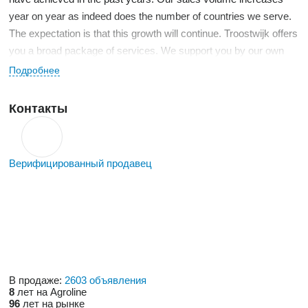
year on year as indeed does the number of countries we serve.
The expectation is that this growth will continue. Troostwijk offers
you a broad package of services. We support you by our own
European offices with experienced specialists/experts with
Подробнее
knowledge of the appropriate industry sector.
Our services:
Контакты
- Organise auctions
- Valuations of inventory
- Advice and consulting
Верифицированный продавец
- Project Asset Management
В продаже:
2603 объявления
8
лет на Agroline
96
лет на рынке