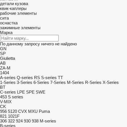
детали кузова
квик-каплеры
рабочие элементы
сита
оснастка
зажимные элементы
Марка
По данному запросу ничего не найдено
GN
SP
Giulietta
AB
ZA-M
1404
A-series
Q-series
RS
S-series
TT
1-Series
3-Series
6-Series
7-Series
M-Series
R-Series
X-Series
BT
C-series
LPE
SPE
SWE
453
S series
V-MIX
CK
956
5120
CVX
MXU
Puma
821
1021F
306
322
924
930
938
M-series
B-series