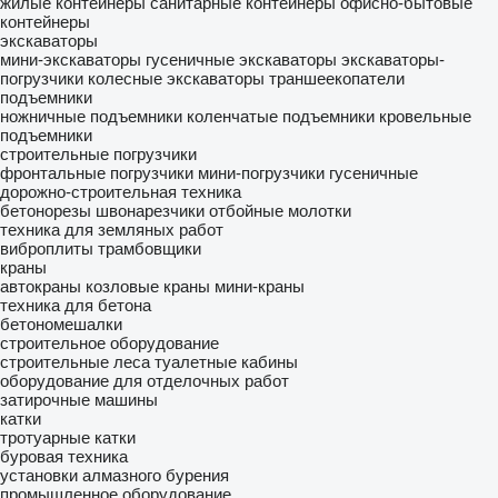
жилые контейнеры
санитарные контейнеры
офисно-бытовые
контейнеры
экскаваторы
мини-экскаваторы
гусеничные экскаваторы
экскаваторы-
погрузчики
колесные экскаваторы
траншеекопатели
подъемники
ножничные подъемники
коленчатые подъемники
кровельные
подъемники
строительные погрузчики
фронтальные погрузчики
мини-погрузчики гусеничные
дорожно-строительная техника
бетонорезы
швонарезчики
отбойные молотки
техника для земляных работ
виброплиты
трамбовщики
краны
автокраны
козловые краны
мини-краны
техника для бетона
бетономешалки
строительное оборудование
строительные леса
туалетные кабины
оборудование для отделочных работ
затирочные машины
катки
тротуарные катки
буровая техника
установки алмазного бурения
промышленное оборудование