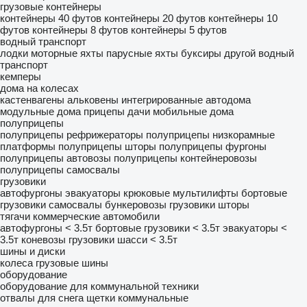
грузовые контейнеры
контейнеры 40 футов
контейнеры 20 футов
контейнеры 10
футов
контейнеры 8 футов
контейнеры 5 футов
водный транспорт
лодки
моторные яхты
парусные яхты
буксиры
другой водный
транспорт
кемперы
дома на колесах
кастенвагены
альковены
интегрированные автодома
модульные дома
прицепы дачи
мобильные дома
полуприцепы
полуприцепы рефрижераторы
полуприцепы низкорамные
платформы
полуприцепы шторы
полуприцепы фургоны
полуприцепы автовозы
полуприцепы контейнеровозы
полуприцепы самосвалы
грузовики
автофургоны
эвакуаторы
крюковые мультилифты
бортовые
грузовики
самосвалы
бункеровозы
грузовики шторы
тягачи
коммерческие автомобили
автофургоны < 3.5т
бортовые грузовики < 3.5т
эвакуаторы <
3.5т
коневозы
грузовики шасси < 3.5т
шины и диски
колеса
грузовые шины
оборудование
оборудование для коммунальной техники
отвалы для снега
щетки коммунальные