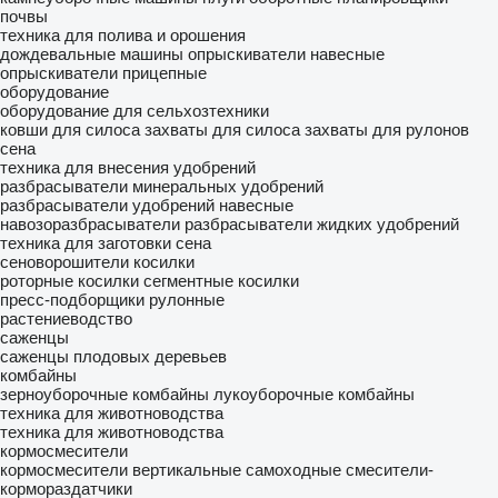
почвы
техника для полива и орошения
дождевальные машины
опрыскиватели навесные
опрыскиватели прицепные
оборудование
оборудование для сельхозтехники
ковши для силоса
захваты для силоса
захваты для рулонов
сена
техника для внесения удобрений
разбрасыватели минеральных удобрений
разбрасыватели удобрений навесные
навозоразбрасыватели
разбрасыватели жидких удобрений
техника для заготовки сена
сеноворошители
косилки
роторные косилки
сегментные косилки
пресс-подборщики рулонные
растениеводство
саженцы
саженцы плодовых деревьев
комбайны
зерноуборочные комбайны
лукоуборочные комбайны
техника для животноводства
техника для животноводства
кормосмесители
кормосмесители вертикальные
самоходные смесители-
кормораздатчики