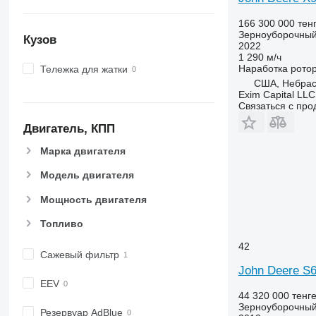
166 300 000 тен
Зерноуборочный
Кузов
2022
1 290 м/ч
Наработка рото
Тележка для жатки
США, Небрас
Exim Capital LLC
Связаться с пр
Двигатель, КПП
Марка двигателя
Модель двигателя
Мощность двигателя
Топливо
42
Сажевый фильтр
John Deere S
EEV
44 320 000 тенг
Зерноуборочный
Резервуар AdBlue