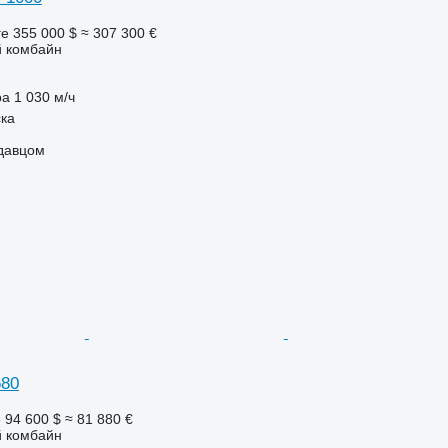
ге
355 000 $
≈ 307 300 €
 комбайн
ра
1 030 м/ч
ка
одавцом
680
е
94 600 $
≈ 81 880 €
 комбайн