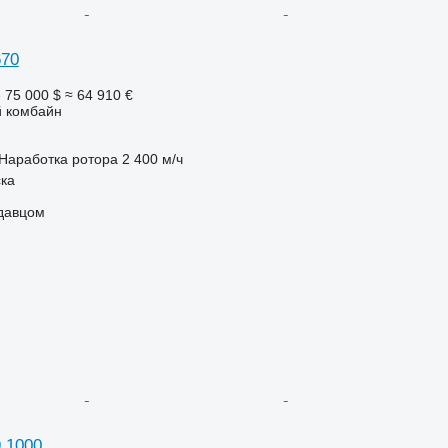
670
е
75 000 $
≈ 64 910 €
 комбайн
Наработка ротора
2 400 м/ч
ка
одавцом
 1000