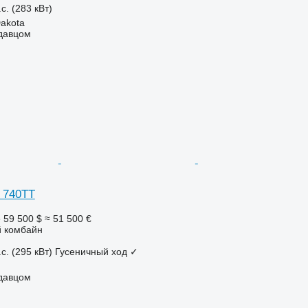
с. (283 кВт)
akota
одавцом
 740TT
е
59 500 $
≈ 51 500 €
 комбайн
с. (295 кВт)
Гусеничный ход
✓
одавцом