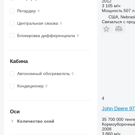
2012
3 105 м/ч
Мощность
507 л.
Ретардер
США, Nebras
Связаться с пр
Центральная смазка
Блокировка дифференциала
Кабина
Автономный обогреватель
Кондиционер
4
John Deere 9
Оси
35 700 000 тенг
Количество осей
Кормоуборочны
2008
3 860 м/ч