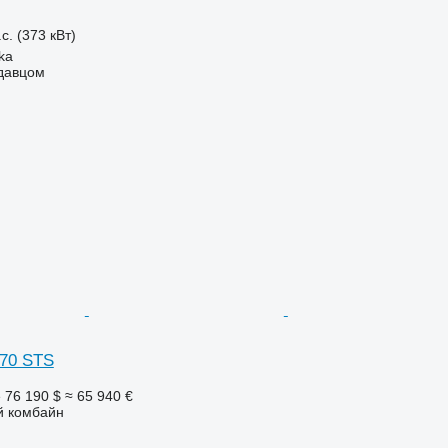
с. (373 кВт)
ka
одавцом
770 STS
е
76 190 $
≈ 65 940 €
й комбайн