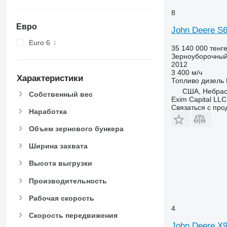
8
Евро
John Deere S
Euro 6
35 140 000 тенг
Зерноуборочный
2012
3 400 м/ч
Характеристики
Топливо
дизель
США, Небрас
Собственный вес
Exim Capital LLC
Связаться с пр
Наработка
Объем зернового бункера
Ширина захвата
Высота выгрузки
Производительность
Рабочая скорость
4
Скорость передвижения
John Deere X9