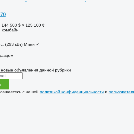
670
е
144 500 $
≈ 125 100 €
 комбайн
с. (293 кВт)
Мини
✓
одавцом
 новые объявления данной рубрики
я
глашаетесь с нашей
политикой конфиденциальности
и
пользовател