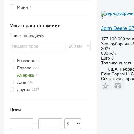
S-series
Мини
X-series
2
Место расположения
John Deere S
Поиск по радиусу
177 100 000 тен
Зерноуборочный
2022
830 м/ч
Euro 6
Казахстан
Топливо
дизель
Европа
США, Небрас
Exim Capital LLC
Америка
Германия
Связаться с пр
Азия
Польша
Мексика
другие
Франция
США
Япония
Indiana
Литва
Канада
Турция
Украина
Columbus
Дания
Узбекистан
Молдова
Цена
Румыния
Азербайджан
Чили
Нидерланды
Китай
Аргентина
–
Венгрия
Колумбия
показать все
Австралия