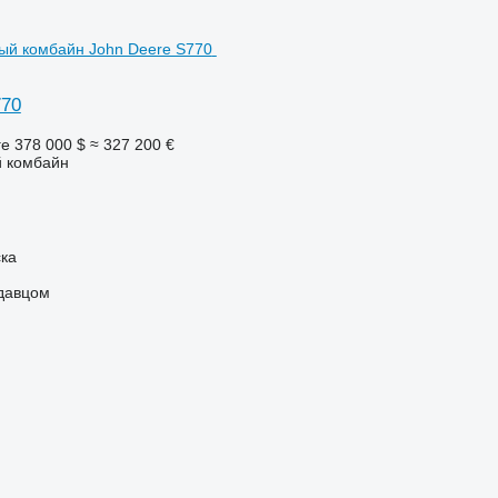
770
ге
378 000 $
≈ 327 200 €
 комбайн
ка
одавцом