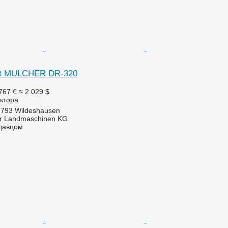
ect MULCHER DR-320
767 €
≈ 2 029 $
ктора
7793 Wildeshausen
er Landmaschinen KG
одавцом