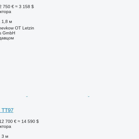
2 750 €
≈ 3 158 $
ктора
1,8 м
evkow OT Letzin
ebs GmbH
одавцом
c TT97
12 700 €
≈ 14 590 $
ктора
3 м