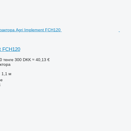
nt FCH120
0 тенге
300 DKK
≈ 40,13 €
ктора
1,1 м
se
k