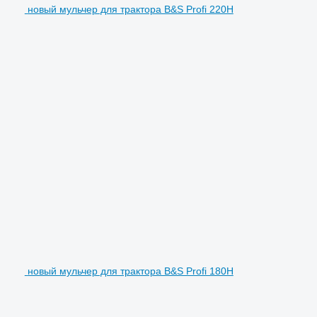
новый мульчер для трактора B&S Profi 220H
новый мульчер для трактора B&S Profi 180H