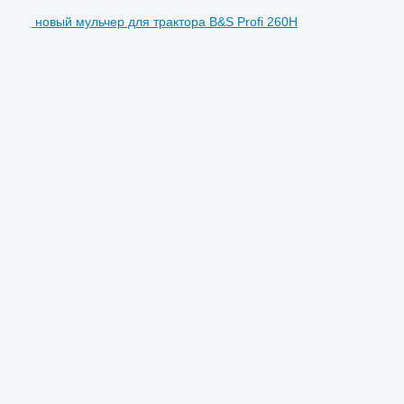
новый мульчер для трактора B&S Profi 260H