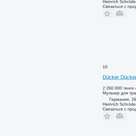
Heinrich Schröd
Связаться с пр
10
Dücker Dücke
2 260 000 тенге
Мульчер для тра
Германия, 2
Heinrich Schröd
Связаться с пр