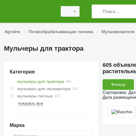
Agroline
Почвообрабатывающая техника
Мульчирователи
Мульчеры для трактора
605 объявл
растительн
Категория
мульчеры для трактора
Фильтр
мульчеры для экскаватора
Сортировка
:
Дат
мульчеры лесные
Дата размещен
показать все
Марка