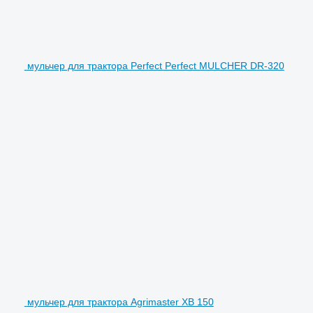
мульчер для трактора Perfect Perfect MULCHER DR-320
мульчер для трактора Agrimaster XB 150