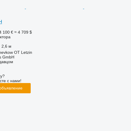
H
4 100 €
≈ 4 709 $
ктора
2,6 м
evkow OT Letzin
ebs GmbH
одавцом
ку?
сте с нами!
 объявление