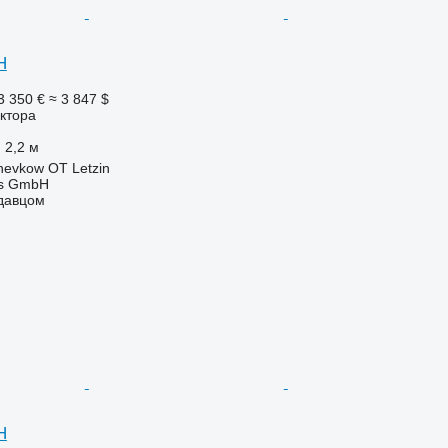
H
3 350 €
≈ 3 847 $
ктора
2,2 м
evkow OT Letzin
ebs GmbH
одавцом
H