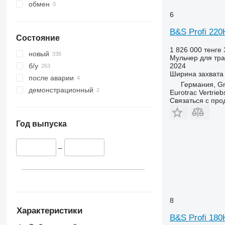
обмен
6
B&S Profi 220
Состояние
1 826 000 тенге
новый
Мульчер для тра
2024
б/у
Ширина захвата
после аварии
Германия, Gn
демонстрационный
Eurotrac Vertri
Связаться с пр
Год выпуска
–
8
Характеристики
B&S Profi 180