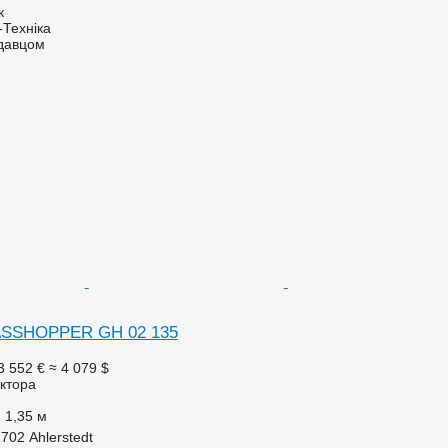
к
-Техніка
одавцом
SSHOPPER GH 02 135
3 552 €
≈ 4 079 $
ктора
1,35 м
702 Ahlerstedt