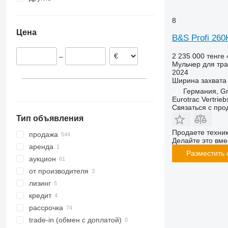
Словения
Арабские Эмираты
Украина
8
Нидерланды
Грузия
Молдова
Цена
Швеция
Азербайджан
Колумбия
B&S Profi 260
Великобритания
2 235 000 тенге
–
Австрия
Мульчер для тра
Франция
2024
Ширина захвата
показать все
Германия, Gn
Eurotrac Vertri
Связаться с пр
Тип объявления
Продаете техни
продажа
Делайте это вме
аренда
Разместить
аукцион
от производителя
лизинг
кредит
рассрочка
trade-in (обмен с доплатой)