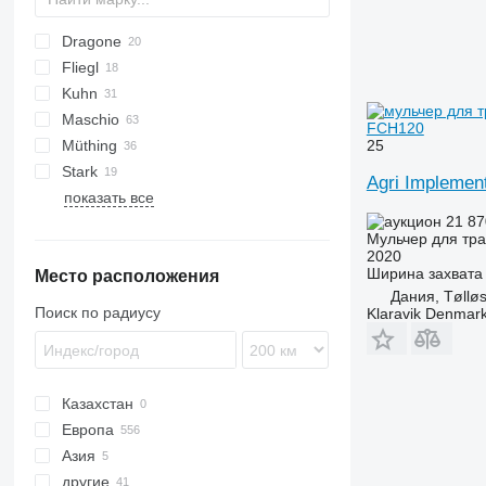
Dragone
AS
GKR
Z-series
Sirio
Fliegl
PARK
VL
SMK
Kuhn
VP
UM
Gemella
CM
333 G
Maschio
USM
FC
Taarup
FCH120
25
Müthing
GMD
Barbi
Stark
Tbes
Birba
MU
BP
Kangu
SinusCut
5026
H3
Agri Impleme
показать все
Bisonte
FX
MINI-BMS
MU
21 87
Brava
Midiforst
Мульчер для тра
C-series
Multiforst
2020
Ширина захвата
Место расположения
Giraffa S
SMO
Дания, Tøllø
Jolly
Поиск по радиусу
Klaravik Denmar
L-series
Казахстан
Европа
Азия
Германия
другие
Польша
Турция