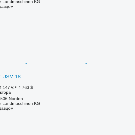
er Landmaschinen KG
одавцом
r USM 18
4 147 €
≈ 4 763 $
ктора
6506 Norden
er Landmaschinen KG
одавцом