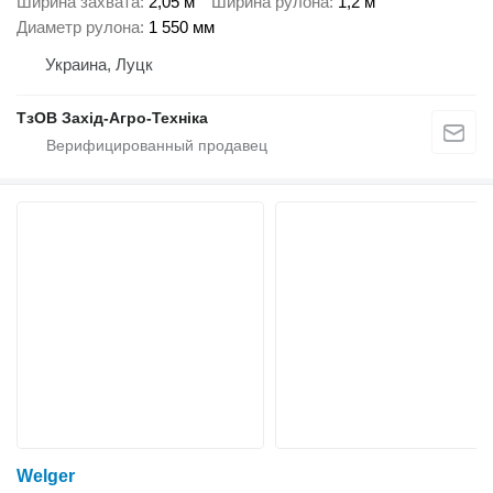
Ширина захвата
2,05 м
Ширина рулона
1,2 м
Диаметр рулона
1 550 мм
Украина, Луцк
ТзОВ Захід-Агро-Техніка
Welger