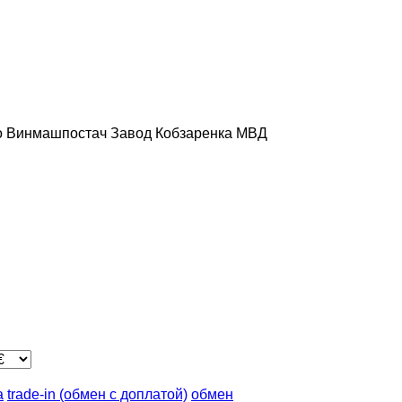
о
Винмашпостач
Завод Кобзаренка
МВД
а
trade-in (обмен с доплатой)
обмен