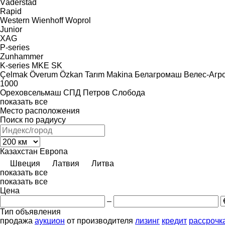
Väderstad
Rapid
Western
Wienhoff
Woprol
Junior
XAG
P-series
Zunhammer
K-series
MKE
SK
Çelmak
Överum
Özkan Tarım Makina
Белагромаш
Велес-Агр
1000
Ореховсельмаш
СПД Петров
Слобода
показать все
Место расположения
Поиск по радиусу
Казахстан
Европа
Швеция
Латвия
Литва
показать все
показать все
Цена
–
Тип объявления
продажа
аукцион
от производителя
лизинг
кредит
рассрочк