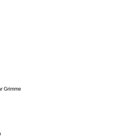
r
Grimme
n