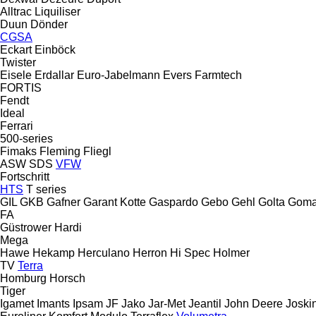
Alltrac
Liquiliser
Duun
Dönder
CGSA
Eckart
Einböck
Twister
Eisele
Erdallar
Euro-Jabelmann
Evers
Farmtech
FORTIS
Fendt
Ideal
Ferrari
500-series
Fimaks
Fleming
Fliegl
ASW
SDS
VFW
Fortschritt
HTS
T series
GIL
GKB
Gafner
Garant Kotte
Gaspardo
Gebo
Gehl
Golta
Goma
FA
Güstrower
Hardi
Mega
Hawe
Hekamp
Herculano
Herron
Hi Spec
Holmer
TV
Terra
Homburg
Horsch
Tiger
Igamet
Imants
Ipsam
JF
Jako
Jar-Met
Jeantil
John Deere
Joski