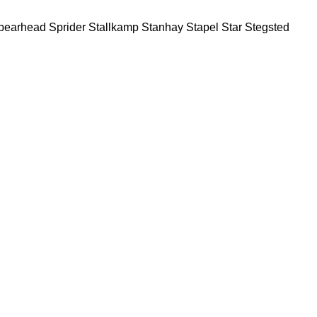
pearhead
Sprider
Stallkamp
Stanhay
Stapel
Star
Stegsted