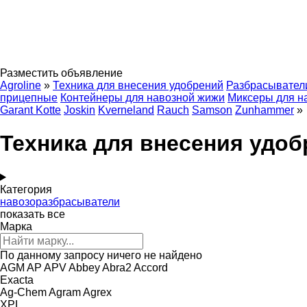
Разместить объявление
Agroline
»
Техника для внесения удобрений
Разбрасывател
прицепные
Контейнеры для навозной жижи
Миксеры для н
Garant Kotte
Joskin
Kverneland
Rauch
Samson
Zunhammer
»
Техника для внесения удоб
Категория
навозоразбрасыватели
показать все
Марка
По данному запросу ничего не найдено
AGM
AP
APV
Abbey
Abra2
Accord
Exacta
Ag-Chem
Agram
Agrex
XPL