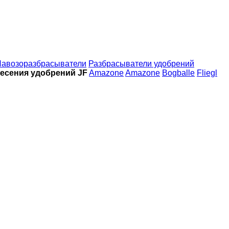
авозоразбрасыватели
Разбрасыватели удобрений
несения удобрений JF
Amazone
Amazone
Bogballe
Fliegl