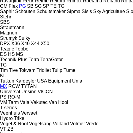
Ravaglioli
Reck
Reime
Rekord
Rhinox
Roelama
Rolland
Roltr
CM
Flex
PG
SB
SG
SP
TE
TG
Saphir
Schouten
Schuitemaker
Sipma
Sisis
Sky Agriculture
Sl
Stehr
SBS
Strautmann
Magnon
Strumyk
Sulky
DPX
X36
X40
X44
X50
Teagle
Tebbe
DS
HS
MS
Technik-Plus
Terra
TerraGator
TG
Tim
Tive
Tokvam
Trioliet
Tulip
Tume
KL
Tutkun Kardeşler
USA Equipment
Unia
MX
RCW
TYTAN
Universal
Unsinn
VICON
PS
RO-M
VM Tarm
Vaia
Vakutec
Van Hool
T-series
Veenhuis
Vervaet
Hydro Trike
Vogel & Noot
Vogelsang
Volland
Volmer
Vredo
VT
ZB