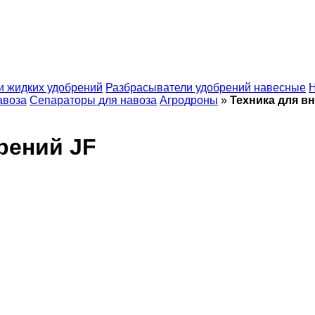
и жидких удобрений
Разбрасыватели удобрений навесные
Н
авоза
Сепараторы для навоза
Агродроны
»
Техника для в
рений JF