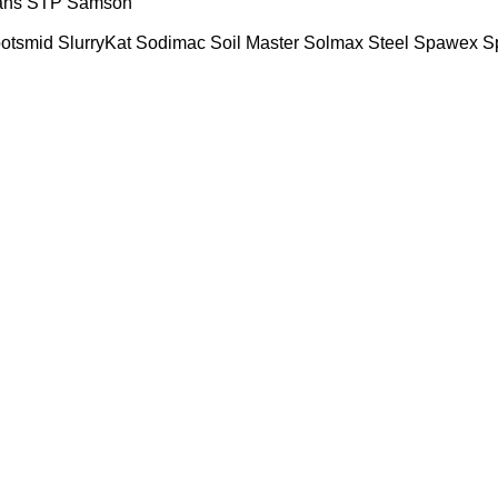
ans
STP
Samson
ootsmid
SlurryKat
Sodimac
Soil Master
Solmax Steel
Spawex
S