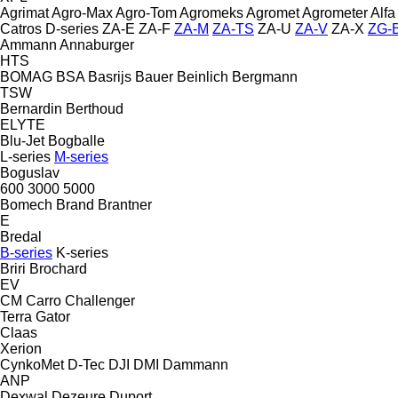
Agrimat
Agro-Max
Agro-Tom
Agromeks
Agromet
Agrometer
Alfa
Catros
D-series
ZA-E
ZA-F
ZA-M
ZA-TS
ZA-U
ZA-V
ZA-X
ZG-
Ammann
Annaburger
HTS
BOMAG
BSA
Basrijs
Bauer
Beinlich
Bergmann
TSW
Bernardin
Berthoud
ELYTE
Blu-Jet
Bogballe
L-series
M-series
Boguslav
600
3000
5000
Bomech
Brand
Brantner
E
Bredal
B-series
K-series
Briri
Brochard
EV
CM
Carro
Challenger
Terra Gator
Claas
Xerion
CynkoMet
D-Tec
DJI
DMI
Dammann
ANP
Dexwal
Dezeure
Duport