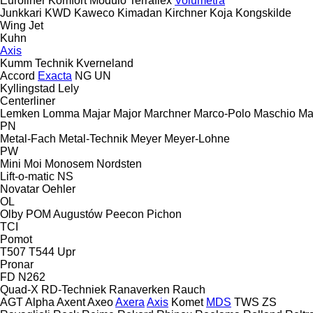
Euroliner
Komfort
Modulo
Terraflex
Volumetra
Junkkari
KWD
Kaweco
Kimadan
Kirchner
Koja
Kongskilde
Wing Jet
Kuhn
Axis
Kumm Technik
Kverneland
Accord
Exacta
NG
UN
Kyllingstad
Lely
Centerliner
Lemken
Lomma
Majar
Major
Marchner
Marco-Polo
Maschio
Ma
PN
Metal-Fach
Metal-Technik
Meyer
Meyer-Lohne
PW
Mini
Moi
Monosem
Nordsten
Lift-o-matic
NS
Novatar
Oehler
OL
Olby
POM Augustów
Peecon
Pichon
TCI
Pomot
T507
T544
Upr
Pronar
FD
N262
Quad-X
RD-Techniek
Ranaverken
Rauch
AGT
Alpha
Axent
Axeo
Axera
Axis
Komet
MDS
TWS
ZS