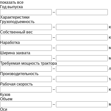
показать все
Год выпуска
–
Характеристики
Грузоподъемность
–
к
Собственный вес
–
к
Наработка
–
м
Ширина захвата
–
Требуемая мощность трактора
–
л
Производительность
–
т
Рабочая скорость
–
к
Кузов
Объем
–
м
Оси